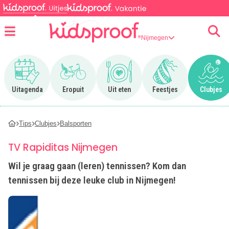
Nijmegen
Menu
Ga naar Uitagenda
Ga naar Eropuit
Ga naar Uit eten
Ga naar Feestjes
Ga n
Uitagenda
Eropuit
Uit eten
Feestjes
Clubjes
Tips
Clubjes
Balsporten
TV Rapiditas Nijmegen
Wil je graag gaan (leren) tennissen? Kom dan
tennissen bij deze leuke club in Nijmegen!