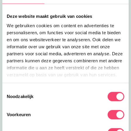
Deze website maakt gebruik van cookies
We gebruiken cookies om content en advertenties te
personaliseren, om functies voor social media te bieden
en om ons websiteverkeer te analyseren. Ook delen we
informatie over uw gebruik van onze site met onze
partners voor social media, adverteren en analyse. Deze
partners kunnen deze gegevens combineren met andere
informatie die u aan ze heeft verstrekt of die ze hebben
verzameld op basis van uw gebruik van hun services.
Speelpret in het groen
Ontdek het speelbos van speeltuin De Leemkuil.
Toestemmingsselectie
Noodzakelijk
Klauter over rotsen, verken geheime paadjes, maak
een ritje in het treinje en race van de glijbaan. Bij mooi
weer genieten kinderen op de vernieuwde
Voorkeuren
waterspeelplaats.
Ontdek deze leuke speeltuin