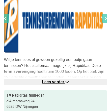
Wil je tennisles of gewoon gezellig een potje gaan
tennissen? Het is allemaal mogelijk bij Rapiditas. Deze
tennisvereniging
heeft ruim 1000 leden. Op het park zijn
12 verlichte gravelbanen te vinden. Daarnaast is er nog
Lees verder
een gezellig clubhuis en zijn er verschillende
kleedkamers.
TV Rapiditas Nijmegen
De tennislessen zijn te volgen voor kinderen
vanaf 4 jaar.
d'Almarasweg 24
Ook voor kinderen in een rolstoel kent deze vereniging
6525 DW Nijmegen