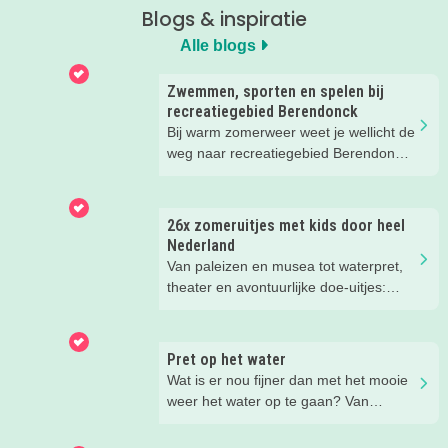
Blogs & inspiratie
Alle blogs
Zwemmen, sporten en spelen bij
recreatiegebied Berendonck
Bij warm zomerweer weet je wellicht de
weg naar recreatiegebied Berendonck
al te vinden. Wist je dat er naast
zwemmen zoveel meer te beleven is
voor het hele gezin bij dit prachtige
26x zomeruitjes met kids door heel
recreatiegebied van Leisurelands? Wij
Nederland
delen onze favoriete tips met je!
Van paleizen en musea tot waterpret,
theater en avontuurlijke doe-uitjes:
ontdek 26 favoriete zomeruitjes voor
gezinnen door heel Nederland.
Pret op het water
Wat is er nou fijner dan met het mooie
weer het water op te gaan? Van
suppen en kanoën tot een bootje
huren of zwemmen; in deze blog lees