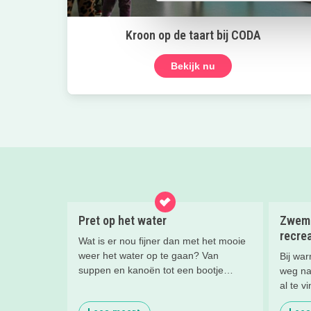
Kroon op de taart bij CODA
Bekijk nu
Pret op het water
Zwemm
recre
Wat is er nou fijner dan met het mooie
weer het water op te gaan? Van
Bij wa
suppen en kanoën tot een bootje
weg na
huren of zwemmen; in deze blog lees
al te v
je de leukste tips voor op én in het
zwemme