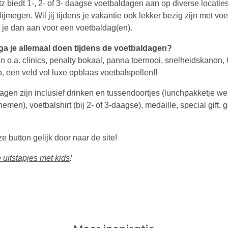
z biedt 1-, 2- of 3- daagse voetbaldagen aan op diverse locaties
jmegen. Wil jij tijdens je vakantie ook lekker bezig zijn met vo
 je dan aan voor een voetbaldag(en).
ga je allemaal doen tijdens de voetbaldagen?
jn o.a. clinics, penalty bokaal, panna toernooi, snelheidskanon, 
, een veld vol luxe opblaas voetbalspellen!!
agen zijn inclusief drinken en tussendoortjes (lunchpakketje wel
men), voetbalshirt (bij 2- of 3-daagse), medaille, special gift,
 button gelijk door naar de site!
 uitstapjes met kids
!