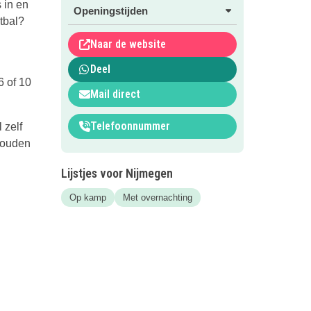
 in en
Openingstijden
etbal?
Naar de website
Deel
6 of 10
Mail direct
Telefoonnummer
 zelf
 gouden
Lijstjes voor Nijmegen
Op kamp
Met overnachting