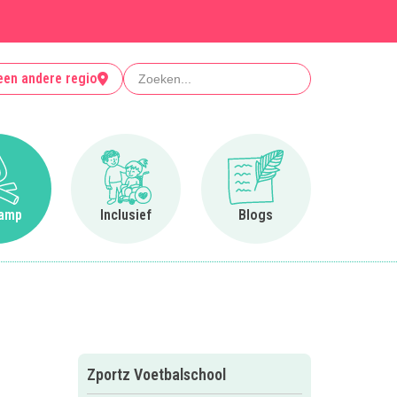
Zoeken
een andere regio
Ga naar Op kamp
Ga naar Inclusief
Ga naar Blogs
amp
Inclusief
Blogs
Zportz Voetbalschool