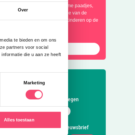
lauter over rotsen, verken geheime paadjes,
Over
aak een ritje in het treinje en race van de
lijbaan. Bij mooi weer genieten kinderen op de
ernieuwde waterspeelplaats.
 media te bieden en om ons
ze partners voor social
Ontdek deze leuke speeltuin
nformatie die u aan ze heeft
Marketing
Volg Kidsproof Nijmegen
Volg ons op Facebook
Volg ons op Instagram
Volg ons op Pinterest
Mail ons
Alles toestaan
Meld je aan voor onze nieuwsbrief