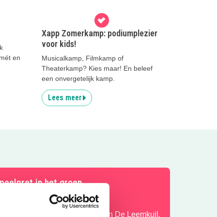
Xapp Zomerkamp: podiumplezier
voor kids!
k
mét en
Musicalkamp, Filmkamp of
Theaterkamp? Kies maar! En beleef
een onvergetelijk kamp.
Lees meer
peelpret in het groen
ntdek het speelbos van speeltuin De Leemkuil.