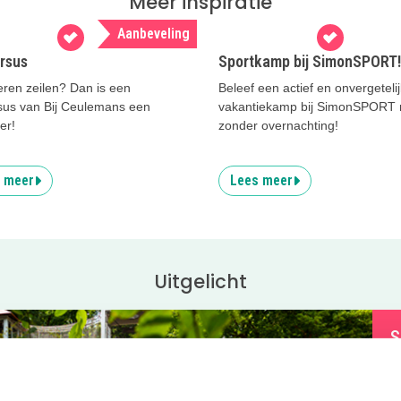
Meer inspiratie
Aanbeveling
ursus
Sportkamp bij SimonSPORT!
leren zeilen? Dan is een
Beleef een actief en onvergetelij
rsus van Bij Ceulemans een
vakantiekamp bij SimonSPORT 
er!
zonder overnachting!
 meer
Lees meer
Uitgelicht
S
O