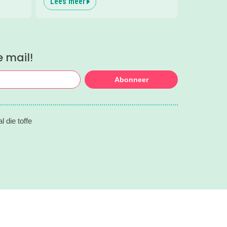
Lees meer
e mail!
Abonneer
 die toffe