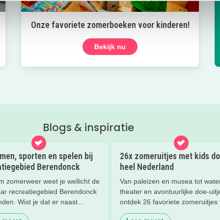
Onze favoriete zomerboeken voor kinderen!
Bekijk nu
Blogs & inspiratie
en, sporten en spelen bij
26x zomeruitjes met kids do
atiegebied Berendonck
heel Nederland
rm zomerweer weet je wellicht de
Van paleizen en musea tot water
ar recreatiegebied Berendonck
theater en avontuurlijke doe-uitj
inden. Wist je dat er naast
ontdek 26 favoriete zomeruitjes
n zoveel meer te beleven is
gezinnen door heel Nederland.