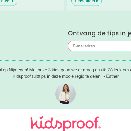
 meer
Lees meer
t hele gezin bij dit prachtige
tiegebied van Leisurelands? Wij
nze favoriete tips met je!
Ontvang de tips in j
ol op Nijmegen! Met onze 3 kids gaan we er graag op uit! Zó leuk om al
Kidsproof (uit)tips in deze mooie regio te delen!' - Esther