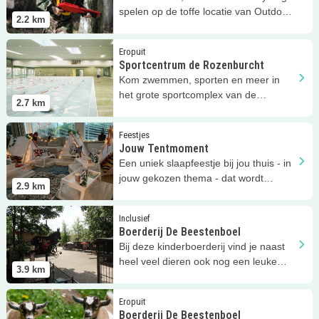
spelen op de toffe locatie van Outdoor
2.2
km
Brielle!
Lees meer
Sportcentrum de Rozenburcht
Eropuit
Sportcentrum de Rozenburcht
Kom zwemmen, sporten en meer in
het grote sportcomplex van de
2.7
km
Rozenburcht!
Lees meer
Jouw Tentmoment
Feestjes
Jouw Tentmoment
Een uniek slaapfeestje bij jou thuis - in
jouw gekozen thema - dat wordt
2.9
km
optimaal genieten!
Lees meer
Boerderij De Beestenboel
Inclusief
Boerderij De Beestenboel
Bij deze kinderboerderij vind je naast
heel veel dieren ook nog een leuke
3.9
km
speeltuin met vogelnestschommel
Lees meer
Boerderij De Beestenboel
Eropuit
Boerderij De Beestenboel