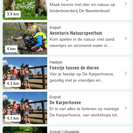
Maak kennis met dier en natuur op
kinderboerderij De Beestenboel!
3.9
km
Lees meer
Avonturis Natuurspeeltuin
Eropuit
Avonturis Natuurspeeltuin
Kom spelen in de natuur met zand,
steentjes en stromend water in
4
km
Maassluis-West!
Lees meer
Feestje tussen de dieren
Feestjes
Feestje tussen de dieren
Vier je feestje op De Karperhoeve,
gezellig met je vriendjes en
4.3
km
vriendinnetjes tussen de dieren!
Lees meer
De Karperhoeve
Eropuit
De Karperhoeve
Er is van alles te beleven op manege
De Karperhoeve, van workshops tot
4.3
km
spelletjesdagen!
Lees meer
Zomervakantie bij de Vreemde Vogel
Eropuit | Uitagenda