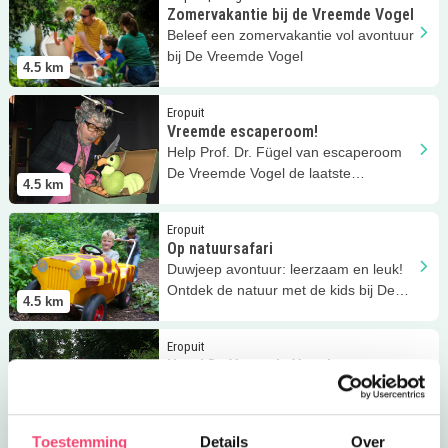
Zomervakantie bij de Vreemde Vogel
Beleef een zomervakantie vol avontuur
bij De Vreemde Vogel
4.5
km
Lees meer
Vreemde escaperoom!
Eropuit
Vreemde escaperoom!
Help Prof. Dr. Fügel van escaperoom
De Vreemde Vogel de laatste
4.5
km
DiDaDoDo te redden!
Lees meer
Op natuursafari
Eropuit
Op natuursafari
Duwjeep avontuur: leerzaam en leuk!
Ontdek de natuur met de kids bij De
4.5
km
Vreemde Vogel op natuursafari.
Lees meer
Hotel De Vreemde Vogel
Eropuit
Hotel De Vreemde Vogel
Slapen in een raket, vogelhuisje of
vliegtuig? Ga naar buitenhotel De
4.5
km
Vreemde Vogel in Vlaardingen!
Toestemming
Details
Over