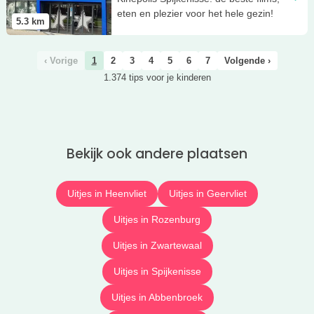
eten en plezier voor het hele gezin!
5.3
km
‹ Vorige
1
2
3
4
5
6
7
Volgende ›
1.374 tips voor je kinderen
Bekijk ook andere plaatsen
Uitjes in Heenvliet
Uitjes in Geervliet
Uitjes in Rozenburg
Uitjes in Zwartewaal
Uitjes in Spijkenisse
Uitjes in Abbenbroek