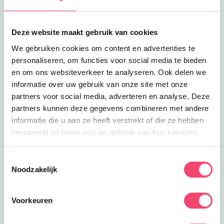
Lees meer
De Vreemde Vogel
Eropuit | Uit eten
De Vreemde Vogel
Niet vreemd, wel lekker! De Vreemde
Deze website maakt gebruik van cookies
Vogel, heerlijk om te ontspannen en
4.5
km
We gebruiken cookies om content en advertenties te
voor de kids om te spelen.
personaliseren, om functies voor social media te bieden
Lees meer
Ski- en snowboardles
Eropuit
en om ons websiteverkeer te analyseren. Ook delen we
Sluiten
Ski- en snowboardles
informatie over uw gebruik van onze site met onze
Holland Indoor Sport in Spijkenisse
partners voor social media, adverteren en analyse. Deze
bereid je voor op de
4.8
km
wintersportvakantie.
partners kunnen deze gegevens combineren met andere
informatie die u aan ze heeft verstrekt of die ze hebben
Lees meer
Monkey Town Spijkenisse
Eropuit
verzameld op basis van uw gebruik van hun services.
Monkey Town Spijkenisse
Een indoor speelparadijs van 2500 m2!
Geschikt voor urenlang speelplezier
Toestemmingsselectie
4.8
km
voor kids 1 t/m 12 jaar oud
Noodzakelijk
Lees meer
Monkey feestjes!
Feestjes
Monkey feestjes!
Voorkeuren
Kom met je vriendjes en vriendinnetjes
naar Monkey Town in Spijkenisse,
4.8
km
gegarandeerd plezier!