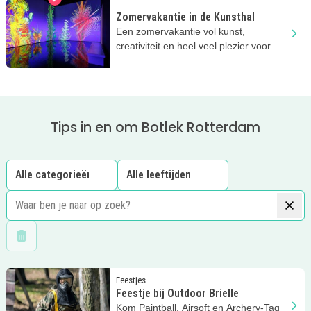
Zomervakantie in de Kunsthal
Een zomervakantie vol kunst,
creativiteit en heel veel plezier voor
nieuwsgierige kids!
Tips in en om Botlek Rotterdam
Wis filters
Lees meer
Feestje bij Outdoor Brielle
Feestjes
Feestje bij Outdoor Brielle
Kom Paintball, Airsoft en Archery-Tag