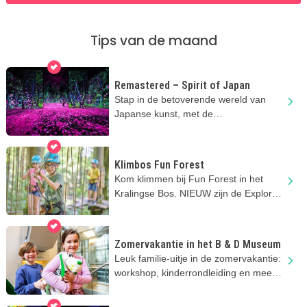
Tips van de maand
Remastered – Spirit of Japan
Stap in de betoverende wereld van
Japanse kunst, met de
indrukwekkende projecties bij
Remastered
Klimbos Fun Forest
Kom klimmen bij Fun Forest in het
Kralingse Bos. NIEUW zijn de Explorer
parcoursen vanaf 3 jaar!
Zomervakantie in het B & D Museum
Leuk familie-uitje in de zomervakantie:
workshop, kinderrondleiding en meer
toffe activiteiten