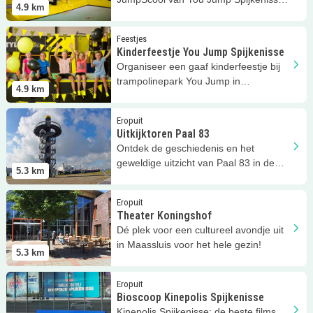
4.9
km
volg je deze coole lessen.
Lees meer
Kinderfeestje You Jump Spijkenisse
Feestjes
Kinderfeestje You Jump Spijkenisse
Organiseer een gaaf kinderfeestje bij
trampolinepark You Jump in
4.9
km
Spijkenisse.
Lees meer
Uitkijktoren Paal 83
Eropuit
Uitkijktoren Paal 83
Ontdek de geschiedenis en het
geweldige uitzicht van Paal 83 in de
5.3
km
Rotterdamse Haven!
Lees meer
Theater Koningshof
Eropuit
Theater Koningshof
Dé plek voor een cultureel avondje uit
in Maassluis voor het hele gezin!
5.3
km
Lees meer
Bioscoop Kinepolis Spijkenisse
Eropuit
Bioscoop Kinepolis Spijkenisse
Kinepolis Spijkenisse: de beste films,