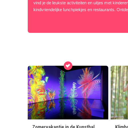
vind je de leukste activiteiten en uitjes met kinder
kindvriendelijke lunchplekjes en restaurants. Ontdek
Zomervakantie in de Kunsthal
Klimb