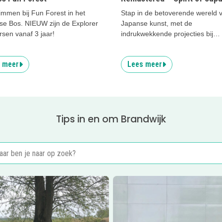
immen bij Fun Forest in het
Stap in de betoverende wereld 
gse Bos. NIEUW zijn de Explorer
Japanse kunst, met de
sen vanaf 3 jaar!
indrukwekkende projecties bij
Remastered
 meer
Lees meer
Tips in en om Brandwijk
er
Schaapskooi Ottoland
Lees meer
Zwembad de Hofst