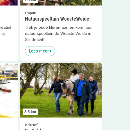
Eropuit
Natuurspeeltuin WoesteWeide
reatief
Trek je oude kleren aan en kom naar
 bij
natuurspeeltuin de Woeste Weide in
Sliedrecht!
Lees meer
museum
Lees meer
De Boldermanege
8.5
km
Inclusief