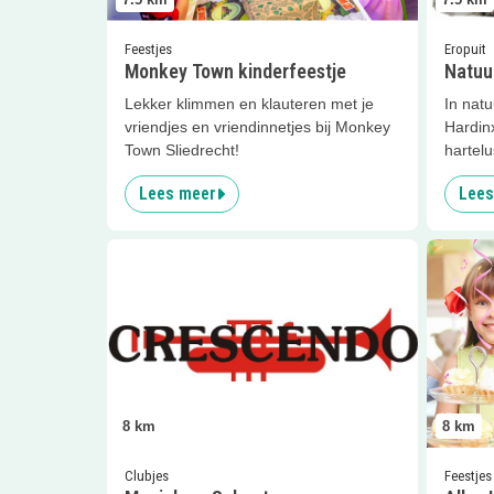
Feestjes
Eropuit
Monkey Town kinderfeestje
Natuur
Lekker klimmen en klauteren met je
In natu
vriendjes en vriendinnetjes bij Monkey
Hardin
Town Sliedrecht!
hartelu
Lees meer
Lees
Lees meer
Muziek op Schoot
Lees me
8
km
8
km
Clubjes
Feestjes