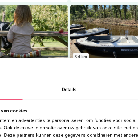
er
Picknicken in de boomgaard
Lees meer
De Krom Oud-Albla
6.4
km
Eropuit
icken in de boomgaard
De Krom Oud-Alblas
delen of fietsen bij
Beleef de Alblasserwaard vanaf
Details
ard de Lekbongerd en geniet
water met een sloep van De Kr
n picknick met streekproducten!
Oud-Alblas!
 van cookies
 meer
Lees meer
ent en advertenties te personaliseren, om functies voor social
er
Zilvermuseum
Lees meer
IJsboerderij den Bo
. Ook delen we informatie over uw gebruik van onze site met on
e. Deze partners kunnen deze gegevens combineren met andere i