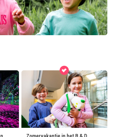
an
Zomervakantie in het B & D