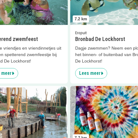
7.2
km
Eropuit
erend zwemfeest
Bronbad De Lockhorst
e vriendjes en vriendinnetjes uit
Dagje zwemmen? Neem een plo
en spetterend zwemfeestje bij
het binnen- of buitenbad van B
d De Lockhorst!
De Lockhorst!
 meer
Lees meer
er
Natuurspeeltuin Het Weitje
Lees meer
Feestjes 4 Kids
7.7
km