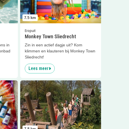
7.5
km
Eropuit
Monkey Town Sliedrecht
ns in
Zin in een actief dagje uit? Kom
ronbad
klimmen en klauteren bij Monkey Town
Sliedrecht!
Lees meer
Lees meer
Natuurspeeltuin WoesteWeide
7.8
km