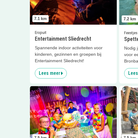
7.1
km
7.2
km
Eropuit
Feestjes
Entertainment Sliedrecht
Spett
Spannende indoor activiteiten voor
Nodig j
kinderen, gezinnen en groepen bij
voor e
Entertainment Sliedrecht!
Bronba
Lees meer
Lees
Lees meer
Monkey Town kinderfeestje
Lees me
7.5
km
7.5
km