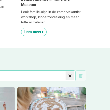
Museum
van
Leuk familie-uitje in de zomervakantie:
workshop, kinderrondleiding en meer
toffe activiteiten
Lees meer
Wis filters
ee
Lees meer
Boerderijfeestjes