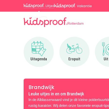
Rotterdam
Ga naar Uitagenda
Ga naar Eropuit
Uitagenda
Eropuit
Uit
Brandwijk
Leuke uitjes in en om Brandwijk
In de Alblasserwaard vind je dit kleine polderbuurt
rustig karakter. Wij delen onze favoriete eropuit-ti