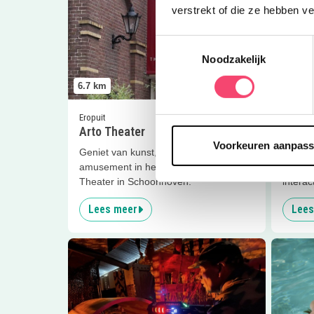
verstrekt of die ze hebben v
Toestemmingsselectie
Noodzakelijk
6.7
km
6.9
km
Eropuit
Eropuit
Arto Theater
Zilve
Voorkeuren aanpas
Geniet van kunst, cultuur en
Een be
amusement in het gezellige Arto
Schoon
Theater in Schoonhoven.
interac
Lees meer
Lees
Lees meer
Entertainment Sliedrecht
Lees me