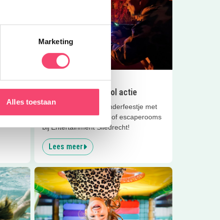
Marketing
7.1
km
Feestjes
Tof kinderfeestje vol actie
Alles toestaan
Compleet verzorgd kinderfeestje met
 haal je
lasergame, gelblaster of escaperooms
bij Entertainment Sliedrecht!
Lees meer
rst
Lees meer
Monkey Town Sliedrecht