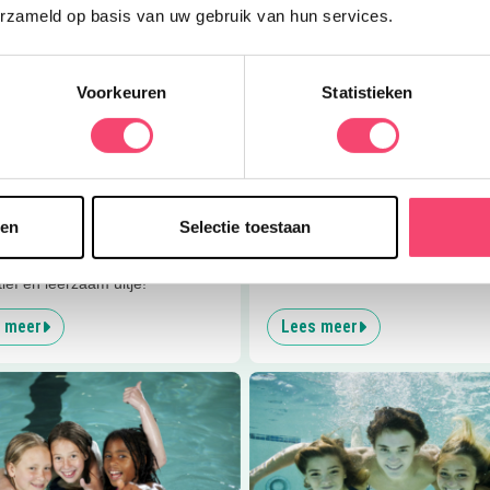
erzameld op basis van uw gebruik van hun services.
Voorkeuren
Statistieken
Doe mee en maak kans op één van de 5 gezinstickets voor
7
km
Kasteel de Haar!
Uit eten
rmuseum
IJsboerderij den Boer
Ja, ik wil winnen!
sen
Selectie toestaan
zoek aan het Zilvermuseum in
Op de ijsboerderij van Den Boer
hoven betekent een leuk,
dagelijks vers bereid boerenijs!
tief en leerzaam uitje!
 meer
Lees meer
er
Spetterend zwemfeest
Lees meer
Bronbad De Lockho