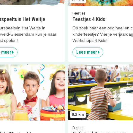
Feestjes
speeltuin Het Weitje
Feestjes 4 Kids
urspeeltuin Het Weitje in
Op zoek naar een origineel en c
xveld-Giessendam kun je naar
kinderfeestje? Vier je verjaardag
st spelen!
Workshops 4 Kids!
 meer
Lees meer
er
Alles Kids Sliedrecht
Lees meer
Nationaal Bagger
8.2
km
Eropuit