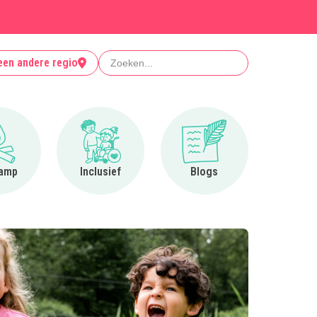
Zoeken
een andere regio
Ga naar Op kamp
Ga naar Inclusief
Ga naar Blogs
amp
Inclusief
Blogs