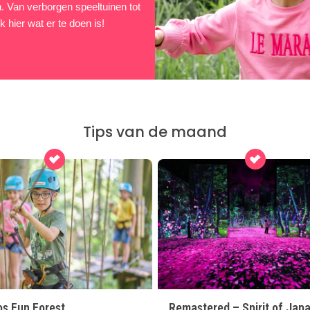
en. Van verborgen speeltuinen tot
 hier wat er te doen is!
Tips van de maand
os Fun Forest
Remastered – Spirit of Jap