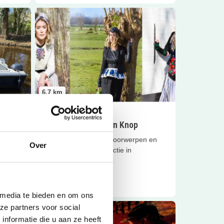
s
Lees meer
Museum De Koperen Knop
6.7
km
Sluiten
Eropuit
Museum De Koperen Knop
 het
Museum met unieke voorwerpen en
Over
om
kleding- en textielcollectie in
Alblasserwaard!
Lees meer
 media te bieden en om ons
er
Lees meer
Tof kinderfeestje vol actie
ze partners voor social
nformatie die u aan ze heeft