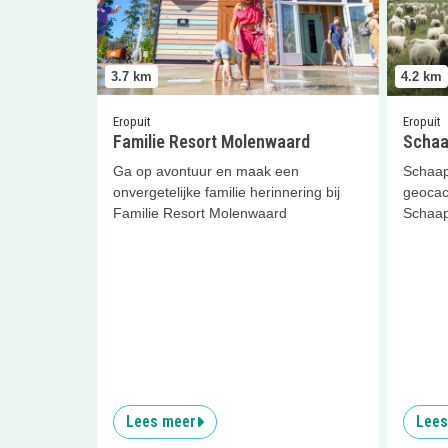
3.7
km
4.2
km
Eropuit
Eropuit
Familie Resort Molenwaard
Schaa
Ga op avontuur en maak een
Schaap
onvergetelijke familie herinnering bij
geocac
Familie Resort Molenwaard
Schaap
Lees meer
Lees