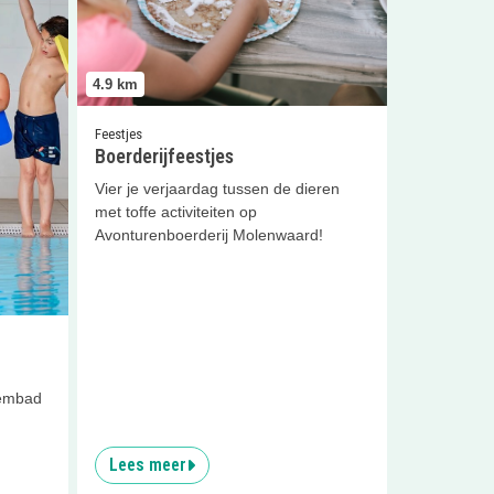
4.9
km
Feestjes
Boerderijfeestjes
Vier je verjaardag tussen de dieren
met toffe activiteiten op
Avonturenboerderij Molenwaard!
wembad
Lees meer