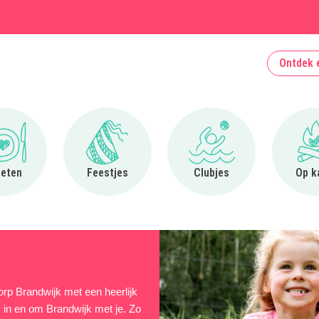
Ontdek 
Ga naar Uit eten
Ga naar Feestjes
Ga naar Clubjes
 eten
Feestjes
Clubjes
Op k
dorp Brandwijk met een heerlijk
ps in en om Brandwijk met je. Zo