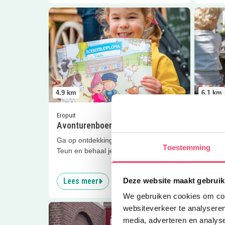
Lees meer
Avonturenboerderij
Lees me
4.9
km
6.1
km
Eropuit
Eropuit
Avonturenboerderij
Pickn
Ga op ontdekkingstocht met Fien &
Kom wan
Toestemming
Teun en behaal je boerderijdiploma!
Boomga
van ee
Deze website maakt gebruik
Lees meer
Lees
We gebruiken cookies om cont
Lees meer
Arto Theater
Lees me
websiteverkeer te analyseren
media, adverteren en analys