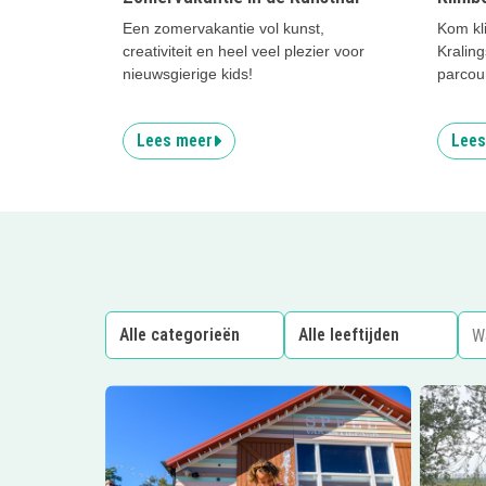
Een zomervakantie vol kunst,
Kom kl
creativiteit en heel veel plezier voor
Kralin
nieuwsgierige kids!
parcour
Lees meer
Lees
Lees meer
Familie Resort Molenwaard
Lees me