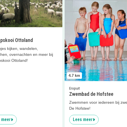
pskooi Ottoland
jes kijken, wandelen,
hen, overnachten en meer bij
skooi Ottoland!
4.7
km
Eropuit
Zwembad de Hofstee
Zwemmen voor iedereen bij z
De Hofstee!
 meer
Lees meer