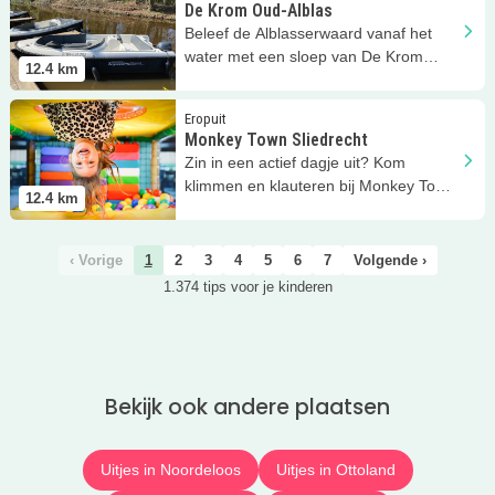
De Krom Oud-Alblas
Beleef de Alblasserwaard vanaf het
water met een sloep van De Krom
12.4
km
Oud-Alblas!
Lees meer
Monkey Town Sliedrecht
Eropuit
Monkey Town Sliedrecht
Zin in een actief dagje uit? Kom
klimmen en klauteren bij Monkey Town
12.4
km
Sliedrecht!
‹ Vorige
1
2
3
4
5
6
7
Volgende ›
1.374 tips voor je kinderen
Bekijk ook andere plaatsen
Uitjes in Noordeloos
Uitjes in Ottoland