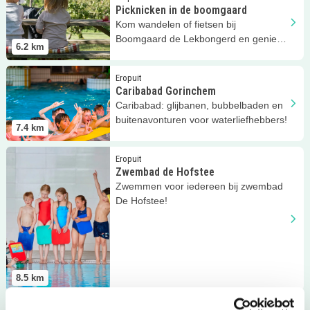
Picknicken in de boomgaard
Kom wandelen of fietsen bij
Boomgaard de Lekbongerd en geniet
6.2
km
van een picknick met streekproducten!
Lees meer
Caribabad Gorinchem
Eropuit
Caribabad Gorinchem
Caribabad: glijbanen, bubbelbaden en
buitenavonturen voor waterliefhebbers!
7.4
km
Lees meer
Zwembad de Hofstee
Eropuit
Zwembad de Hofstee
Zwemmen voor iedereen bij zwembad
De Hofstee!
8.5
km
Lees meer
Museum De Koperen Knop
Eropuit