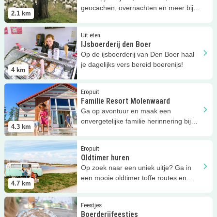
geocachen, overnachten en meer bij
2.1
km
Schaapskooi Ottoland!
Lees meer
IJsboerderij den Boer
Uit eten
IJsboerderij den Boer
Op de ijsboerderij van Den Boer haal
je dagelijks vers bereid boerenijs!
4
km
Lees meer
Familie Resort Molenwaard
Eropuit
Familie Resort Molenwaard
Ga op avontuur en maak een
onvergetelijke familie herinnering bij
4.3
km
Familie Resort Molenwaard
Lees meer
Oldtimer huren
Eropuit
Oldtimer huren
Op zoek naar een uniek uitje? Ga in
een mooie oldtimer toffe routes en
4.7
km
speurtochten rijden!
Lees meer
Boerderijfeestjes
Feestjes
Boerderijfeestjes