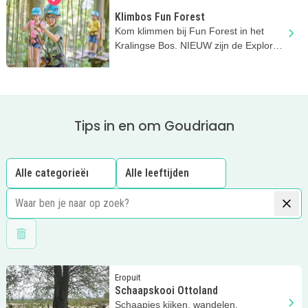
Klimbos Fun Forest
Kom klimmen bij Fun Forest in het
Kralingse Bos. NIEUW zijn de Explorer
parcoursen vanaf 3 jaar!
Tips in en om Goudriaan
Wis filters
Lees meer
Schaapskooi Ottoland
Eropuit
Schaapskooi Ottoland
Schaapjes kijken, wandelen,