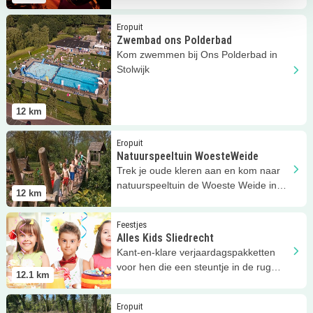
Entertainment Sliedrecht!
Lees meer
Zwembad ons Polderbad
Eropuit
Zwembad ons Polderbad
Kom zwemmen bij Ons Polderbad in
Stolwijk
12
km
Lees meer
Natuurspeeltuin WoesteWeide
Eropuit
Natuurspeeltuin WoesteWeide
Trek je oude kleren aan en kom naar
natuurspeeltuin de Woeste Weide in
12
km
Sliedrecht!
Lees meer
Alles Kids Sliedrecht
Feestjes
Alles Kids Sliedrecht
Kant-en-klare verjaardagspakketten
voor hen die een steuntje in de rug
12.1
km
kunnen gebruiken.
Lees meer
De Krom Oud-Alblas
Eropuit