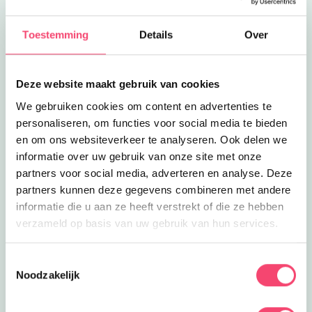
Museum De Koperen Knop
Museum met unieke voorwerpen en
Toestemming
Details
Over
kleding- en textielcollectie in
8.6
km
Alblasserwaard!
Lees meer
Natuurspeeltuin Het Weitje
Eropuit
Deze website maakt gebruik van cookies
Natuurspeeltuin Het Weitje
We gebruiken cookies om content en advertenties te
In natuurspeeltuin Het Weitje in
personaliseren, om functies voor social media te bieden
Hardinxveld-Giessendam kun je naar
8.9
km
hartelust spelen!
en om ons websiteverkeer te analyseren. Ook delen we
Sluiten
informatie over uw gebruik van onze site met onze
Lees meer
Wandelroute en speelroute Krimpenerhout
Eropuit
partners voor social media, adverteren en analyse. Deze
Wandelroute en speelroute
Krimpenerhout
partners kunnen deze gegevens combineren met andere
Op avontuur met de kids op de
Speelroute Krimpenerhout!
informatie die u aan ze heeft verstrekt of die ze hebben
11.2
km
verzameld op basis van uw gebruik van hun services.
Lees meer
Logeren bij de boer
Eropuit
Logeren bij de boer
Toestemmingsselectie
Geniet van het mooie Hollandse
Noodzakelijk
polderlandschap bij FarmCamps
11.4
km
Stolkse Weide.