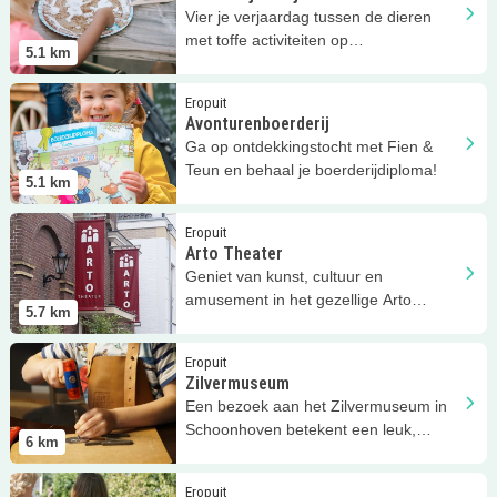
Vier je verjaardag tussen de dieren
met toffe activiteiten op
5.1
km
Avonturenboerderij Molenwaard!
Lees meer
Avonturenboerderij
Eropuit
Avonturenboerderij
Ga op ontdekkingstocht met Fien &
Teun en behaal je boerderijdiploma!
5.1
km
Lees meer
Arto Theater
Eropuit
Arto Theater
Geniet van kunst, cultuur en
amusement in het gezellige Arto
5.7
km
Theater in Schoonhoven.
Lees meer
Zilvermuseum
Eropuit
Zilvermuseum
Een bezoek aan het Zilvermuseum in
Schoonhoven betekent een leuk,
6
km
interactief en leerzaam uitje!
Lees meer
Picknicken in de boomgaard
Eropuit