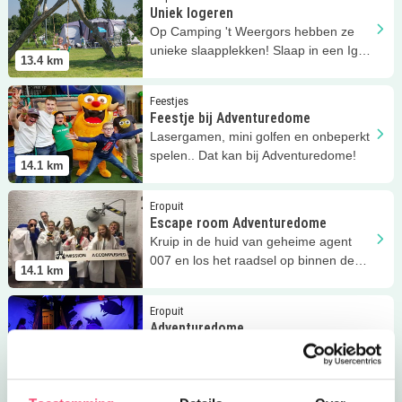
Uniek logeren
Op Camping 't Weergors hebben ze
unieke slaapplekken! Slaap in een Iglo
13.4
km
of Pipolette. Supergaaf!
Lees meer
Feestje bij Adventuredome
Feestjes
Feestje bij Adventuredome
Lasergamen, mini golfen en onbeperkt
spelen.. Dat kan bij Adventuredome!
14.1
km
Lees meer
Escape room Adventuredome
Eropuit
Escape room Adventuredome
Kruip in de huid van geheime agent
007 en los het raadsel op binnen de
14.1
km
tijd! (8+)
Lees meer
Adventuredome
Eropuit
Adventuredome
Een binnen- en buitenspeeltuin,
escape room, laser game én glow-in-
14.1
km
the-dark golf.. Gaaf!