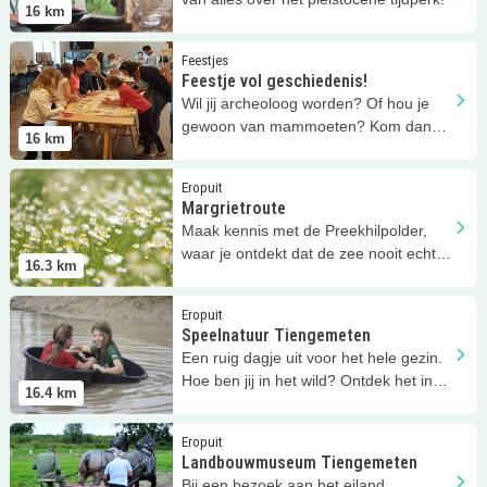
16
km
Lees meer
Feestje vol geschiedenis!
Feestjes
Feestje vol geschiedenis!
Wil jij archeoloog worden? Of hou je
gewoon van mammoeten? Kom dan
16
km
naar Historyland!
Lees meer
Margrietroute
Eropuit
Margrietroute
Maak kennis met de Preekhilpolder,
waar je ontdekt dat de zee nooit echt
16.3
km
verslagen is.
Lees meer
Speelnatuur Tiengemeten
Eropuit
Speelnatuur Tiengemeten
Een ruig dagje uit voor het hele gezin.
Hoe ben jij in het wild? Ontdek het in
16.4
km
Speelnatuur Tiengemeten!
Lees meer
Landbouwmuseum Tiengemeten
Eropuit
Landbouwmuseum Tiengemeten
Bij een bezoek aan het eiland