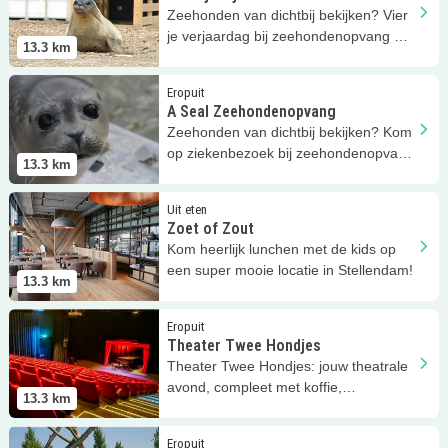
Zeehonden van dichtbij bekijken? Vier
je verjaardag bij zeehondenopvang A
13.3
km
Seal in Stellendam!
Lees meer
A Seal Zeehondenopvang
Eropuit
A Seal Zeehondenopvang
Zeehonden van dichtbij bekijken? Kom
op ziekenbezoek bij zeehondenopvang
13.3
km
A Seal in Stellendam!
Lees meer
Zoet of Zout
Uit eten
Zoet of Zout
Kom heerlijk lunchen met de kids op
een super mooie locatie in Stellendam!
13.3
km
Lees meer
Theater Twee Hondjes
Eropuit
Theater Twee Hondjes
Theater Twee Hondjes: jouw theatrale
avond, compleet met koffie,
13.3
km
voorstellingen en gezelligheid!
Lees meer
Uniek logeren
Eropuit