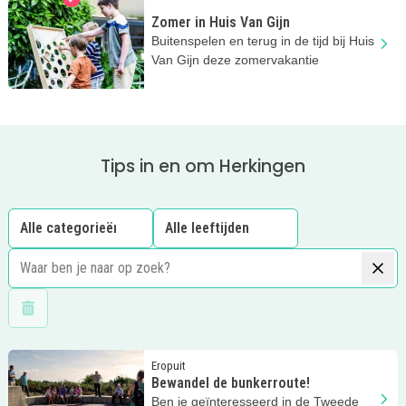
Zomer in Huis Van Gijn
Buitenspelen en terug in de tijd bij Huis
Van Gijn deze zomervakantie
Tips in en om Herkingen
Wis filters
Lees meer
Bewandel de bunkerroute!
Eropuit
Bewandel de bunkerroute!
Ben je geïnteresseerd in de Tweede