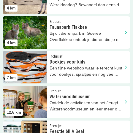
Wereldoorlog? Bewandel dan eens de
4
km
Bunkerroute in Goeree-Overflakkee!
Lees meer
Faunapark Flakkee
Eropuit
Faunapark Flakkee
Bij dit dierenpark in Goeree
Overflakkee ontdek je dieren die je niet
4
km
in elke dierentuin tegenkomt!
Lees meer
Doekjes voor kids
Inclusief
Doekjes voor kids
Een fijne webshop waar je terecht kunt
voor doekjes, sjaaltjes en nog veel
7
km
meer!
Lees meer
Watersnoodmuseum
Eropuit
Watersnoodmuseum
Ontdek de activiteiten van het Jeugd
Watersnoodmuseum en leer meer over
12.6
km
de impact van overstromingen!
Lees meer
Feestje bij A Seal
Feestjes
Feestje bij A Seal