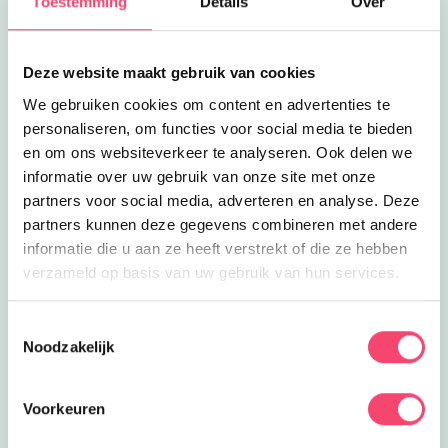
Toestemming
Details
Over
Lees meer
Surfschool Surfkaravaan
Clubjes
Surfschool Surfkaravaan
Leren surfen? Kom naar Ouddorp en
Deze website maakt gebruik van cookies
leer surfen bij surfschool de
15.2
km
Surfkaravaan!
We gebruiken cookies om content en advertenties te
Lees meer
Surffeestje
personaliseren, om functies voor social media te bieden
Feestjes
Surffeestje
en om ons websiteverkeer te analyseren. Ook delen we
Geef eens een stoer feestje! Vier je
informatie over uw gebruik van onze site met onze
verjaardag op de golven bij surfschool
partners voor social media, adverteren en analyse. Deze
15.2
km
de Surfkaravaan.
partners kunnen deze gegevens combineren met andere
Lees meer
Leuk museumuitje
informatie die u aan ze heeft verstrekt of die ze hebben
Eropuit
Leuk museumuitje
verzameld op basis van uw gebruik van hun services.
Stap in de tijdmachine van RTM:
beleef nostalgie en geniet van de rit!
15.2
km
Toestemmingsselectie
Noodzakelijk
Lees meer
Feestje op het strand
Feestjes
Feestje op het strand
Iets te vieren? Kom naar Beware
Voorkeuren
Beach voor een spectaculair feestje op
15.2
km
het zandstrand!