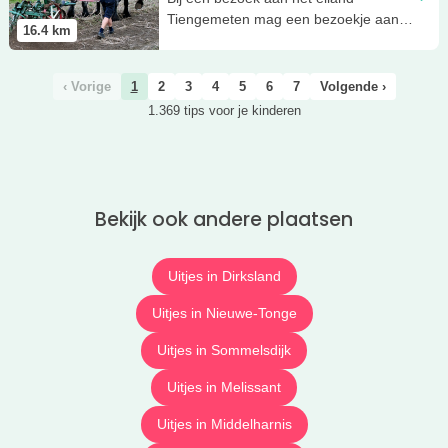
Tiengemeten mag een bezoekje aan
16.4
km
het Landbouwmuseum niet ontbreken!
‹ Vorige
1
2
3
4
5
6
7
Volgende ›
1.369 tips voor je kinderen
Bekijk ook andere plaatsen
Uitjes in Dirksland
Uitjes in Nieuwe-Tonge
Uitjes in Sommelsdijk
Uitjes in Melissant
Uitjes in Middelharnis