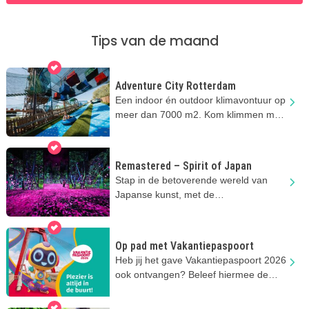
Tips van de maand
Adventure City Rotterdam
Een indoor én outdoor klimavontuur op
meer dan 7000 m2. Kom klimmen met
het hele gezin!
Remastered – Spirit of Japan
Stap in de betoverende wereld van
Japanse kunst, met de
indrukwekkende projecties bij
Remastered
Op pad met Vakantiepaspoort
Heb jij het gave Vakantiepaspoort 2026
ook ontvangen? Beleef hiermee de
leukste zomervakantie ooit!