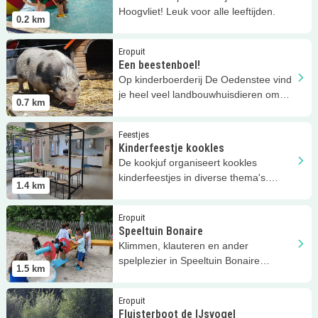
Hoogvliet! Leuk voor alle leeftijden.
0.2
km
Lees meer
Een beestenboel!
Eropuit
Een beestenboel!
Op kinderboerderij De Oedenstee vind
je heel veel landbouwhuisdieren om
0.7
km
mee kennis te maken!
Lees meer
Kinderfeestje kookles
Feestjes
Kinderfeestje kookles
De kookjuf organiseert kookles
kinderfeestjes in diverse thema's.
1.4
km
Leerzaam en leuk!
Lees meer
Speeltuin Bonaire
Eropuit
Speeltuin Bonaire
Klimmen, klauteren en ander
spelplezier in Speeltuin Bonaire
1.5
km
Hoogvliet!
Lees meer
Fluisterboot de IJsvogel
Eropuit
Fluisterboot de IJsvogel