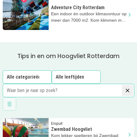
Adventure City Rotterdam
Een indoor én outdoor klimavontuur op
meer dan 7000 m2. Kom klimmen met
het hele gezin!
Tips in en om Hoogvliet Rotterdam
Wis filters
Lees meer
Zwembad Hoogvliet
Eropuit
Zwembad Hoogvliet
Kom lekker spetteren bij Zwembad