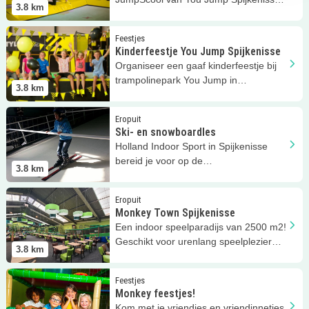
3.8
km
volg je deze coole lessen.
Lees meer
Kinderfeestje You Jump Spijkenisse
Feestjes
Kinderfeestje You Jump Spijkenisse
Organiseer een gaaf kinderfeestje bij
trampolinepark You Jump in
3.8
km
Spijkenisse.
Lees meer
Ski- en snowboardles
Eropuit
Ski- en snowboardles
Holland Indoor Sport in Spijkenisse
bereid je voor op de
3.8
km
wintersportvakantie.
Lees meer
Monkey Town Spijkenisse
Eropuit
Monkey Town Spijkenisse
Een indoor speelparadijs van 2500 m2!
Geschikt voor urenlang speelplezier
3.8
km
voor kids 1 t/m 12 jaar oud
Lees meer
Monkey feestjes!
Feestjes
Monkey feestjes!
Kom met je vriendjes en vriendinnetjes