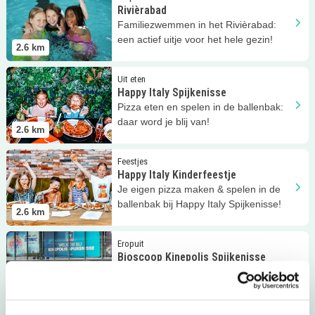
Rivièrabad
Familiezwemmen in het Rivièrabad:
een actief uitje voor het hele gezin!
2.6
km
Lees meer
Happy Italy Spijkenisse
Uit eten
Happy Italy Spijkenisse
Pizza eten en spelen in de ballenbak:
daar word je blij van!
2.6
km
Lees meer
Happy Italy Kinderfeestje
Feestjes
Happy Italy Kinderfeestje
Je eigen pizza maken & spelen in de
ballenbak bij Happy Italy Spijkenisse!
2.6
km
Lees meer
Bioscoop Kinepolis Spijkenisse
Eropuit
Bioscoop Kinepolis Spijkenisse
Kinepolis Spijkenisse: de beste films,
eten en plezier voor het hele gezin!
2.7
km