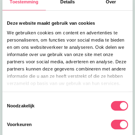
Toestemming
Details
Over
Lees meer
Bibliotheek de Boekenberg
Eropuit
Bibliotheek de Boekenberg
De bibliotheek in Spijkenisse biedt een
actuele collectie en diensten voor jong
Deze website maakt gebruik van cookies
2.7
km
en oud!
We gebruiken cookies om content en advertenties te
Lees meer
Zwembad Pernis
personaliseren, om functies voor social media te bieden
Eropuit
Zwembad Pernis
en om ons websiteverkeer te analyseren. Ook delen we
Kom een plons nemen en lekker
informatie over uw gebruik van onze site met onze
zwemmen in buitenbad Pernis! Voor de
partners voor social media, adverteren en analyse. Deze
3.3
km
kleintjes is er een peuterbad.
partners kunnen deze gegevens combineren met andere
Lees meer
Scouting Hartelgroep
Clubjes
informatie die u aan ze heeft verstrekt of die ze hebben
Scouting Hartelgroep
verzameld op basis van uw gebruik van hun services.
Ontdek een wereld vol uitdaging en
avontuur bij Scouting Hartelgroep!
3.4
km
Toestemmingsselectie
Noodzakelijk
Lees meer
Klimbos Zuid-Holland
Uitagenda
Klimbos Zuid-Holland
Kom klimmen en klauteren bij het
Voorkeuren
avontuurlijkste uitje van Zuid-Holland
3.6
km