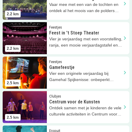
Vaar mee met een van de tochten en
ontdek al het moois van de polders
2.2
km
rondom Spijkenisse!
Lees meer
Feest in 't Stoep Theater
Feestjes
Feest in 't Stoep Theater
Vier je verjaardag met een voorstelling,
ranja, een mooie verjaardagstafel en
2.2
km
nog meer!
Lees meer
Gamefeestje
Feestjes
Gamefeestje
Vier een originele verjaardag bij
Gamehal Spijkenisse: onbeperkt
2.5
km
gamen en een eigen feestkamer!
Lees meer
Centrum voor de Kunsten
Clubjes
Centrum voor de Kunsten
Ontdek samen met je kinderen de vele
culturele activiteiten in Centrum voor
2.5
km
de Kunsten in Spijkenisse!
Lees meer
Rivièrabad
Eropuit