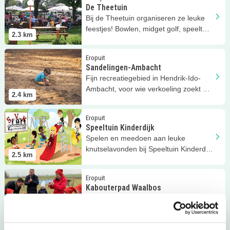
De Theetuin
Bij de Theetuin organiseren ze leuke
feestjes! Bowlen, midget golf, speeltuin
2.3
km
en... lekker eten!
Lees meer
Sandelingen-Ambacht
Eropuit
Sandelingen-Ambacht
Fijn recreatiegebied in Hendrik-Ido-
Ambacht, voor wie verkoeling zoekt op
2.4
km
warme dagen.
Lees meer
Speeltuin Kinderdijk
Eropuit
Speeltuin Kinderdijk
Spelen en meedoen aan leuke
knutselavonden bij Speeltuin Kinderdijk
2.5
km
in Alblasserdam!
Lees meer
Kabouterpad Waalbos
Eropuit
Kabouterpad Waalbos
Ga mee met Kabouter Rezoord en
Corvus de Kraai op avontuur in het
2.5
km
Waalbos!