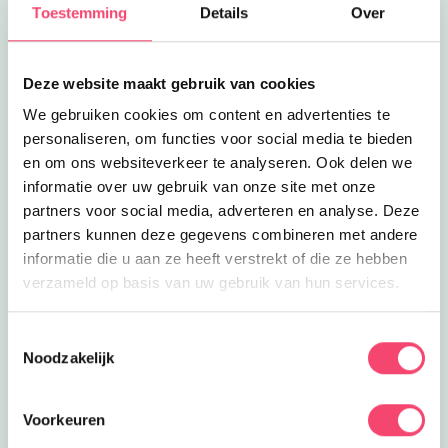
Lees meer
Molens van Kinderdijk in de zomervakantie
Toestemming
Details
Over
Uitagenda
Molens van Kinderdijk in de
zomervakantie
Ga mee in een avontuur vol wieken,
water en wilskracht in Kinderdijk!
Deze website maakt gebruik van cookies
3
km
We gebruiken cookies om content en advertenties te
Lees meer
Molens van Kinderdijk
Eropuit
personaliseren, om functies voor social media te bieden
Molens van Kinderdijk
en om ons websiteverkeer te analyseren. Ook delen we
Ga mee in een avontuur vol wieken,
informatie over uw gebruik van onze site met onze
water en wilskracht in Kinderdijk!
3
km
partners voor social media, adverteren en analyse. Deze
partners kunnen deze gegevens combineren met andere
Lees meer
Kinderfeestje
Feestjes
informatie die u aan ze heeft verstrekt of die ze hebben
Kinderfeestje
verzameld op basis van uw gebruik van hun services.
Jeugdspeelpark: voor magische
familiefeesten en betoverende
3.1
km
kinderpartijtjes!
Toestemmingsselectie
Noodzakelijk
Lees meer
Het Jeugdspeelpark
Eropuit
Het Jeugdspeelpark
Een speeltuin en kinderboerij in één:
Voorkeuren
ontdek dier en natuur in
3.1
km
Jeugdspeelpark in Hendrik Ido