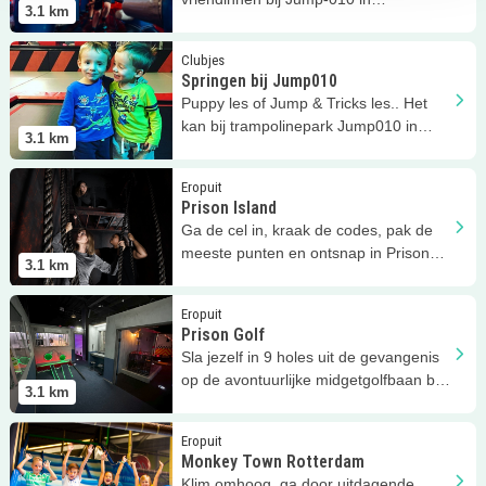
3.1
km
Rotterdam.
Lees meer
Springen bij Jump010
Clubjes
Springen bij Jump010
Puppy les of Jump & Tricks les.. Het
kan bij trampolinepark Jump010 in
3.1
km
Rotterdam!
Lees meer
Prison Island
Eropuit
Prison Island
Ga de cel in, kraak de codes, pak de
meeste punten en ontsnap in Prison
3.1
km
Island bij Fun Village Rotterdam
Lees meer
Prison Golf
Eropuit
Prison Golf
Sla jezelf in 9 holes uit de gevangenis
op de avontuurlijke midgetgolfbaan bij
3.1
km
Fun Village Rotterdam!
Lees meer
Monkey Town Rotterdam
Eropuit
Monkey Town Rotterdam
Klim omhoog, ga door uitdagende