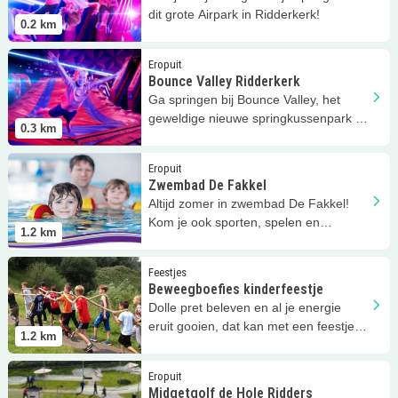
dit grote Airpark in Ridderkerk!
0.2
km
Lees meer
Bounce Valley Ridderkerk
Eropuit
Bounce Valley Ridderkerk
Ga springen bij Bounce Valley, het
geweldige nieuwe springkussenpark in
0.3
km
Ridderkerk!
Lees meer
Zwembad De Fakkel
Eropuit
Zwembad De Fakkel
Altijd zomer in zwembad De Fakkel!
Kom je ook sporten, spelen en
1.2
km
ontspannen?
Lees meer
Beweegboefies kinderfeestje
Feestjes
Beweegboefies kinderfeestje
Dolle pret beleven en al je energie
eruit gooien, dat kan met een feestje
1.2
km
van Beweegboefies!
Lees meer
Midgetgolf de Hole Ridders
Eropuit
Midgetgolf de Hole Ridders