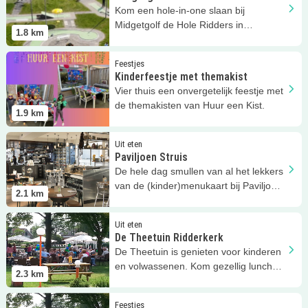
Kom een hole-in-one slaan bij
Midgetgolf de Hole Ridders in
1.8
km
Ridderkerk
Lees meer
Kinderfeestje met themakist
Feestjes
Kinderfeestje met themakist
Vier thuis een onvergetelijk feestje met
de themakisten van Huur een Kist.
1.9
km
Lees meer
Paviljoen Struis
Uit eten
Paviljoen Struis
De hele dag smullen van al het lekkers
van de (kinder)menukaart bij Paviljoen
2.1
km
Struis!
Lees meer
De Theetuin Ridderkerk
Uit eten
De Theetuin Ridderkerk
De Theetuin is genieten voor kinderen
en volwassenen. Kom gezellig lunchen
2.3
km
of dineren!
Lees meer
De Theetuin
Feestjes