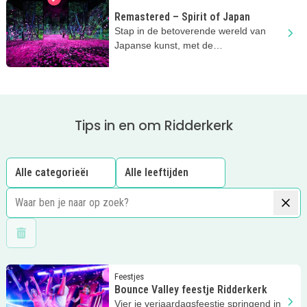
Remastered – Spirit of Japan
Stap in de betoverende wereld van
Japanse kunst, met de
indrukwekkende projecties bij
Remastered
Tips in en om Ridderkerk
Wis filters
Lees meer
Bounce Valley feestje Ridderkerk
Feestjes
Bounce Valley feestje Ridderkerk
Vier je verjaardagsfeestje springend in