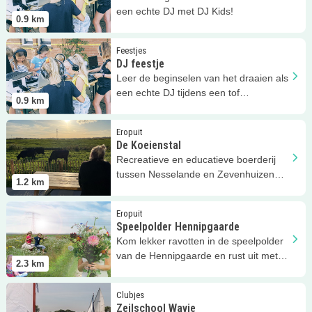
een echte DJ met DJ Kids!
0.9
km
Lees meer
DJ feestje
Feestjes
DJ feestje
Leer de beginselen van het draaien als
een echte DJ tijdens een tof
0.9
km
kinderfeestje van DJ Kids!
Lees meer
De Koeienstal
Eropuit
De Koeienstal
Recreatieve en educatieve boerderij
tussen Nesselande en Zevenhuizen
1.2
km
met natuurspeeltuin!
Lees meer
Speelpolder Hennipgaarde
Eropuit
Speelpolder Hennipgaarde
Kom lekker ravotten in de speelpolder
van de Hennipgaarde en rust uit met
2.3
km
een picknick
Lees meer
Zeilschool Wavie
Clubjes
Zeilschool Wavie