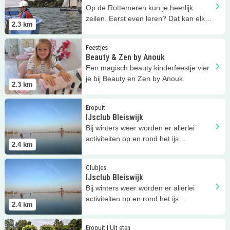
Op de Rottemeren kun je heerlijk
zeilen. Eerst even leren? Dat kan elk
2.3
km
weekend bij de WavieClub!
Lees meer
Beauty &amp; Zen by Anouk
Feestjes
Beauty & Zen by Anouk
Een magisch beauty kinderfeestje vier
je bij Beauty en Zen by Anouk.
2.3
km
Lees meer
IJsclub Bleiswijk
Eropuit
IJsclub Bleiswijk
Bij winters weer worden er allerlei
activiteiten op en rond het ijs
2.4
km
georganiseerd!
Lees meer
IJsclub Bleiswijk
Clubjes
IJsclub Bleiswijk
Bij winters weer worden er allerlei
activiteiten op en rond het ijs
2.4
km
georganiseerd!
Lees meer
Bar/Restaurant 't Zeeltje
Eropuit | Uit eten