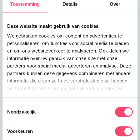
Lees meer
Monkey Town Bleiswijk
Toestemming
Details
Over
Eropuit
Monkey Town Bleiswijk
Een supergaaf indoor speelparadijs in
Bleiswijk. Gegarandeerd plezier voor
Deze website maakt gebruik van cookies
3.4
km
de kids!
We gebruiken cookies om content en advertenties te
Lees meer
Waterskiën bij Project 7
Feestjes
personaliseren, om functies voor social media te bieden
Waterskiën bij Project 7
en om ons websiteverkeer te analyseren. Ook delen we
Sluiten
Lijkt samen met je vriendjes waterskiën
informatie over uw gebruik van onze site met onze
je wel wat? Dan heeft Project 7
3.6
km
partners voor social media, adverteren en analyse. Deze
Cablepark hét feestje voor jou!
partners kunnen deze gegevens combineren met andere
Lees meer
Project 7 Cablepark
Eropuit
informatie die u aan ze heeft verstrekt of die ze hebben
Project 7 Cablepark
verzameld op basis van uw gebruik van hun services.
Kom waterskiën of wakeboarden in de
Zevenhuizerplas voor een avontuurlijk
3.6
km
dagje uit!
Toestemmingsselectie
Noodzakelijk
Lees meer
Kinderfeestje bij De Beren
Feestjes
Kinderfeestje bij De Beren
Nodig je vriendjes en vriendinnetjes uit
Voorkeuren
voor een beregezellig feestje bij De
3.6
km
Beren in Bleiswijk!