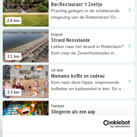
Bar/Restaurant 't Zeeltje
Prachtig gelegen in de schitterende
omgeving van de Rottemeren! En
2.6
km
kinderen kunnen er heerlijk spelen.
Lees meer
Strand Nesselande
Eropuit
Strand Nesselande
Lekker naar het strand in Rotterdam?
Kom naar de Zevenhuizerplas in
3.1
km
Nesselande!
Lees meer
Mamamo koffie en cadeau
Uit eten
Mamamo koffie en cadeau
Kom naar deze hippe, inspirerende
koffiebar en kadowinkel in één. En ook
3.3
km
je kroost is méér dan welkom!
Lees meer
Slingeren als een aap
Feestjes
Slingeren als een aap
In Monkey Town wordt je kinderfeestje
zeker een succes. Kom klimmen en
3.4
km
klauteren met je vriendjes!