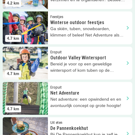
4.2
km
dan je kinderfeestje uit!
Lees meer
Winterse outdoor feestjes
Feestjes
Winterse outdoor feestjes
Ga skiën, tuben, snowboarden,
klimmen of beleef Net Adventure als
4.7
km
kinderfeestje!
Lees meer
Outdoor Valley Wintersport
Eropuit
Outdoor Valley Wintersport
Bereid je voor op een geweldige
wintersport of kom tuben op de
4.7
km
kunstskibaan in Bergschenhoek!
Lees meer
Net Adventure
Eropuit
Net Adventure
Net adventure: een opwindend en en
avontuurlijk concept op grote hoogte!
4.7
km
Lees meer
De Pannenkoekhut
Uit eten
De Pannenkoekhut
Bij De Pannenkoekhut kun je zelf je