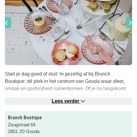
Start je dag goed of sluit ‘m gezellig af bij Brunch
Boutique: dé plek in het centrum van Gouda waar sfeer,
smaak en gastvrijheid samenkomen. Of je nu langskomt
voor een lekker kopje koffie, iets uit de taartvitrine of een
Lees verder
uitgebreide brunch, hier ben je aan het juiste adres.
Brunch Boutique is ook heel geschikt om te bezoeken met
Brunch Boutique
kinderen. Er is
een fijn speelhoekje
ingericht waar je kind
Zeugstraat 64
zich kan vermaken met leuke boekjes en speelgoed, zodat
2801 JD Gouda