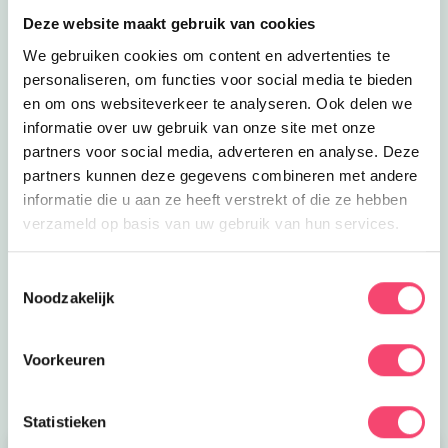
Deze website maakt gebruik van cookies
We gebruiken cookies om content en advertenties te
personaliseren, om functies voor social media te bieden
en om ons websiteverkeer te analyseren. Ook delen we
informatie over uw gebruik van onze site met onze
partners voor social media, adverteren en analyse. Deze
partners kunnen deze gegevens combineren met andere
informatie die u aan ze heeft verstrekt of die ze hebben
De leukste uitjes voor de zomervakantie
verzameld op basis van uw gebruik van hun services.
Nog lekker lang zomervakantie! Op zoek naar leuke
uitjes? Check dan vooral deze toffe tips, van toffe
Toestemmingsselectie
musea en kinderworkshops tot trampolinepark en
Noodzakelijk
spetterpret. Stuk voor stuk aanraders!
Naar de zomertips
Voorkeuren
Statistieken