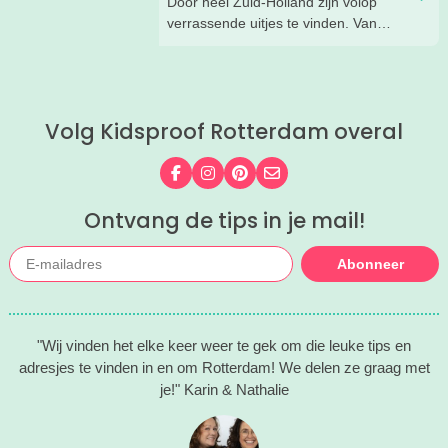
Door heel Zuid-Holland zijn volop
tijd om dit UNESCO Werelderfgoed
verrassende uitjes te vinden. Van
eens met haar gezin te bezoeken. Een
molens en musea tot avonturenparken
dagje Kinderdijk.
en creatieve workshops, wij ontdekten
weer een aantal echt toffe zomeruitjes
in Zuid-Holland. En die delen we
Volg Kidsproof Rotterdam overal
natuurlijk graag met je!
Volg ons op Facebook
Volg ons op Instagram
Volg ons op Pinterest
Mail ons
Ontvang de tips in je mail!
Abonneer
"Wij vinden het elke keer weer te gek om die leuke tips en
adresjes te vinden in en om Rotterdam! We delen ze graag met
je!" Karin & Nathalie