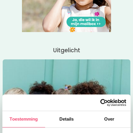
de namiddag, hebben de kinderen hun eigen plekje om te
spelen.
Wil je reserveren? Klik op de
roze button
!
Binnenkort jarig? Vier je verjaardag met een leuk
kinderfeestje
!
Uitgelicht
Toestemming
Details
Over