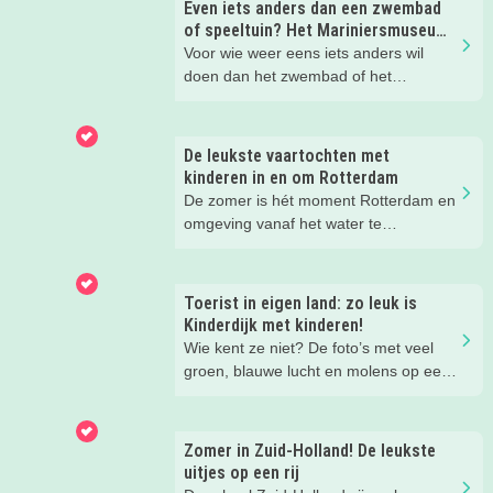
Even iets anders dan een zwembad
of speeltuin? Het Mariniersmuseum
bleek een schot in de roos.
Voor wie weer eens iets anders wil
doen dan het zwembad of het
trampolinepark: het mariniersmuseum
is een bezoekje waard. Zeker in die
eerste meiweek waarin vrijheid
De leukste vaartochten met
centraal staat, is het een mooi moment
kinderen in en om Rotterdam
om hier eens wat langer bij stil te
De zomer is hét moment Rotterdam en
staan. Dus bezocht onze kidsreporter
omgeving vanaf het water te
met haar zoons het Mariniersmuseum
ontdekken. Stap samen aan boord van
in Rotterdam.
een rondvaart, vaar zelf door de
havens of beleef de
Toerist in eigen land: zo leuk is
havengeschiedenis vanaf een
Kinderdijk met kinderen!
historisch schip. Wij kregen bij Port
Wie kent ze niet? De foto’s met veel
Pavilion - hét startpunt voor de leukste
groen, blauwe lucht en molens op een
havenuitjes - een aantal superleuke
rij. Het is een must see voor iedere
tips voor vaartochtjes in de regio, voor
toerist die Nederland bezoekt en toch
een heerlijke dag op het water met de
zijn veel Nederlanders er zelf nog nooit
Zomer in Zuid-Holland! De leukste
hele familie.
geweest. Dit gold ook voor onze
uitjes op een rij
Kidsproof Reporter Nathalie. Hoogste