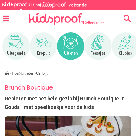
Rotterdam
Menu
Ga naar Uitagenda
Ga naar Eropuit
Ga naar Uit eten
Ga naar Feestjes
Ga n
Uitagenda
Eropuit
Uit eten
Feestjes
Clubjes
Tips
Uit eten
Ontbijt
Brunch Boutique
Genieten met het hele gezin bij Brunch Boutique in
Gouda - met speelhoekje voor de kids