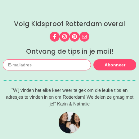
in Rotterdam.
een rondvaart, vaar zelf door de
havens of beleef de
havengeschiedenis vanaf een
Volg Kidsproof Rotterdam overal
historisch schip. Wij kregen bij Port
Pavilion - hét startpunt voor de leukste
havenuitjes - een aantal superleuke
Volg ons op Facebook
Volg ons op Instagram
Volg ons op Pinterest
Mail ons
tips voor vaartochtjes in de regio, voor
een heerlijke dag op het water met de
Ontvang de tips in je mail!
hele familie.
Abonneer
"Wij vinden het elke keer weer te gek om die leuke tips en
adresjes te vinden in en om Rotterdam! We delen ze graag met
je!" Karin & Nathalie