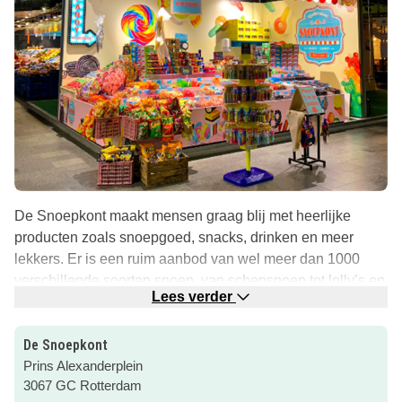
De Snoepkont maakt mensen graag blij met heerlijke
producten zoals snoepgoed, snacks, drinken en meer
lekkers. Er is een ruim aanbod van wel meer dan 1000
verschillende soorten snoep, van schepsnoep tot lolly’s en
Lees verder
van Pez tot candy cables. Benieuwd wat ze nog meer
verkopen? Neem een kijkje in de webshop of kom langs in
De Snoepkont
de winkel in de Markthal!
Prins Alexanderplein
Voor meer info klik je op de roze button.
3067 GC Rotterdam