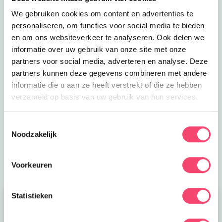
We gebruiken cookies om content en advertenties te
personaliseren, om functies voor social media te bieden
en om ons websiteverkeer te analyseren. Ook delen we
informatie over uw gebruik van onze site met onze
partners voor social media, adverteren en analyse. Deze
partners kunnen deze gegevens combineren met andere
De leukste uitjes voor de zomervakantie
informatie die u aan ze heeft verstrekt of die ze hebben
Nog lekker lang zomervakantie! Op zoek naar leuke
verzameld op basis van uw gebruik van hun services.
uitjes? Check dan vooral deze toffe tips, van toffe
musea en kinderworkshops tot trampolinepark en
Toestemmingsselectie
spetterpret. Stuk voor stuk aanraders!
Noodzakelijk
Naar de zomertips
Voorkeuren
Statistieken