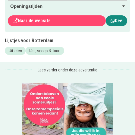
Binnenkort jarig? Vier je verjaardag met een
leuk
Openingstijden
kinderfeestje
!
Naar de website
Deel
Lijstjes voor Rotterdam
Uit eten
IJs, snoep & taart
Lees verder onder deze advertentie