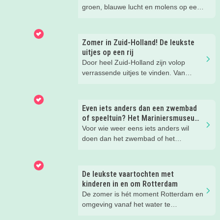
groen, blauwe lucht en molens op een
rij. Het is een must see voor iedere
toerist die Nederland bezoekt en toch
zijn veel Nederlanders er zelf nog nooit
Zomer in Zuid-Holland! De leukste
geweest. Dit gold ook voor onze
uitjes op een rij
Kidsproof Reporter Nathalie. Hoogste
Door heel Zuid-Holland zijn volop
tijd om dit UNESCO Werelderfgoed
verrassende uitjes te vinden. Van
eens met haar gezin te bezoeken. Een
molens en musea tot avonturenparken
dagje Kinderdijk.
en creatieve workshops, wij ontdekten
weer een aantal echt toffe zomeruitjes
Even iets anders dan een zwembad
in Zuid-Holland. En die delen we
of speeltuin? Het Mariniersmuseum
natuurlijk graag met je!
bleek een schot in de roos.
Voor wie weer eens iets anders wil
doen dan het zwembad of het
trampolinepark: het mariniersmuseum
is een bezoekje waard. Zeker in die
eerste meiweek waarin vrijheid
De leukste vaartochten met
centraal staat, is het een mooi moment
kinderen in en om Rotterdam
om hier eens wat langer bij stil te
De zomer is hét moment Rotterdam en
staan. Dus bezocht onze kidsreporter
omgeving vanaf het water te
met haar zoons het Mariniersmuseum
ontdekken. Stap samen aan boord van