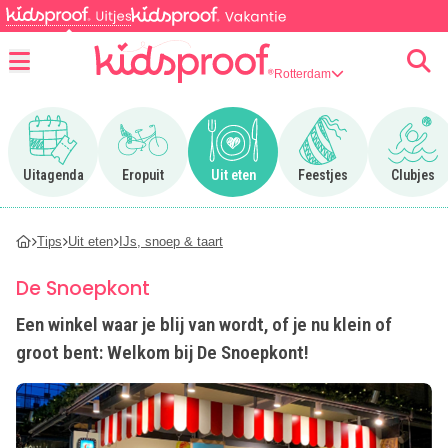
Rotterdam
Menu
Ga naar Uitagenda
Ga naar Eropuit
Ga naar Uit eten
Ga naar Feestjes
Ga n
Uitagenda
Eropuit
Uit eten
Feestjes
Clubjes
Tips
Uit eten
IJs, snoep & taart
De Snoepkont
Een winkel waar je blij van wordt, of je nu klein of
groot bent: Welkom bij De Snoepkont!