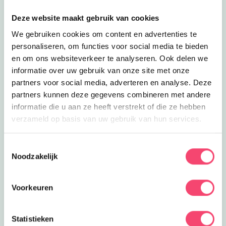
Deze website maakt gebruik van cookies
We gebruiken cookies om content en advertenties te
personaliseren, om functies voor social media te bieden
en om ons websiteverkeer te analyseren. Ook delen we
informatie over uw gebruik van onze site met onze
partners voor social media, adverteren en analyse. Deze
partners kunnen deze gegevens combineren met andere
informatie die u aan ze heeft verstrekt of die ze hebben
verzameld op basis van uw gebruik van hun services.
De leukste uitjes voor de zomervakantie
Toestemmingsselectie
Nog lekker lang zomervakantie! Op zoek naar leuke
Noodzakelijk
uitjes? Check dan vooral deze toffe tips, van toffe
musea en kinderworkshops tot trampolinepark en
Voorkeuren
spetterpret. Stuk voor stuk aanraders!
Naar de zomertips
Statistieken