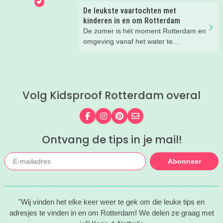
eerste meiweek waarin vrijheid
De leukste vaartochten met
centraal staat, is het een mooi moment
kinderen in en om Rotterdam
om hier eens wat langer bij stil te
De zomer is hét moment Rotterdam en
staan. Dus bezocht onze kidsreporter
omgeving vanaf het water te
met haar zoons het Mariniersmuseum
ontdekken. Stap samen aan boord van
in Rotterdam.
een rondvaart, vaar zelf door de
havens of beleef de
havengeschiedenis vanaf een
Volg Kidsproof Rotterdam overal
historisch schip. Wij kregen bij Port
Pavilion - hét startpunt voor de leukste
havenuitjes - een aantal superleuke
Volg ons op Facebook
Volg ons op Instagram
Volg ons op Pinterest
Mail ons
tips voor vaartochtjes in de regio, voor
een heerlijke dag op het water met de
Ontvang de tips in je mail!
hele familie.
Abonneer
"Wij vinden het elke keer weer te gek om die leuke tips en
adresjes te vinden in en om Rotterdam! We delen ze graag met