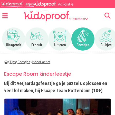
Rotterdam
Menu
Ga naar Uitagenda
Ga naar Eropuit
Ga naar Uit eten
Ga naar Feestjes
Ga n
Uitagenda
Eropuit
Uit eten
Feestjes
Clubjes
Tips
Feestjes
Indoor actief
Escape Room kinderfeestje
Bij dit verjaardagsfeestje ga je puzzels oplossen en
veel lol maken, bij Escape Team Rotterdam! (10+)