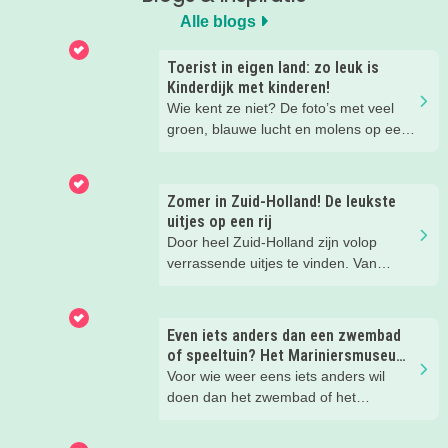
Alle blogs
Toerist in eigen land: zo leuk is
Kinderdijk met kinderen!
Wie kent ze niet? De foto’s met veel
groen, blauwe lucht en molens op een
rij. Het is een must see voor iedere
toerist die Nederland bezoekt en toch
zijn veel Nederlanders er zelf nog nooit
Zomer in Zuid-Holland! De leukste
geweest. Dit gold ook voor onze
uitjes op een rij
Kidsproof Reporter Nathalie. Hoogste
Door heel Zuid-Holland zijn volop
tijd om dit UNESCO Werelderfgoed
verrassende uitjes te vinden. Van
eens met haar gezin te bezoeken. Een
molens en musea tot avonturenparken
dagje Kinderdijk.
en creatieve workshops, wij ontdekten
weer een aantal echt toffe zomeruitjes
Even iets anders dan een zwembad
in Zuid-Holland. En die delen we
of speeltuin? Het Mariniersmuseum
natuurlijk graag met je!
bleek een schot in de roos.
Voor wie weer eens iets anders wil
doen dan het zwembad of het
trampolinepark: het mariniersmuseum
is een bezoekje waard. Zeker in die