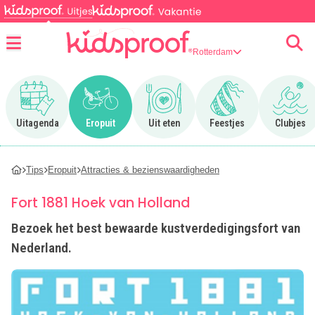
Rotterdam
Menu
Ga naar Uitagenda
Ga naar Eropuit
Ga naar Uit eten
Ga naar Feestjes
Ga n
Uitagenda
Eropuit
Uit eten
Feestjes
Clubjes
Tips
Eropuit
Attracties & bezienswaardigheden
Fort 1881 Hoek van Holland
Bezoek het best bewaarde kustverdedigingsfort van
Nederland.