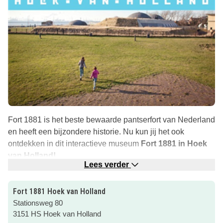
Fort 1881 is het beste bewaarde pantserfort van Nederland
en heeft een bijzondere historie. Nu kun jij het ook
ontdekken in dit interactieve museum
Fort 1881 in Hoek
van Holland!
Lees verder
Dwaal door de stokoude gangenstelsels en ervaarde
bijzondere verhalen van dit kustverdedigingsfort. Waar
Fort 1881 Hoek van Holland
sliepen de manschappen? Hoe konden de soldaten een
Stationsweg 80
beleg overleven?
3151 HS Hoek van Holland