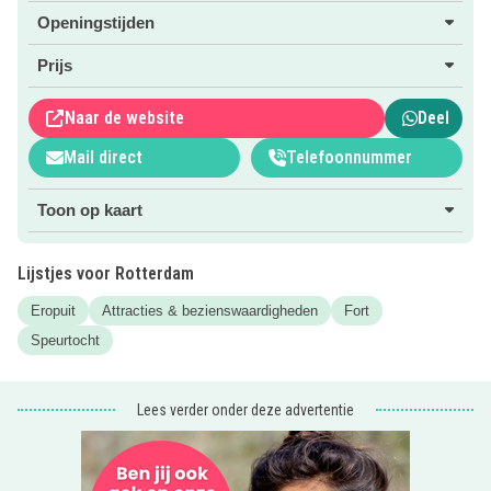
Doe de speciale
kinderspeurtocht
door het fort en ontdek
Openingstijden
alle geheimen van het fort op een speelse manier!
Prijs
Kijk voor meer informatie op de website. Klik hiervoor op
de roze button.
Naar de website
Deel
Mail direct
Telefoonnummer
Wist je dat je hier ook je kinderfeestje kunt houden?
Toon op kaart
Lijstjes voor Rotterdam
Eropuit
Attracties & bezienswaardigheden
Fort
Speurtocht
Lees verder onder deze advertentie