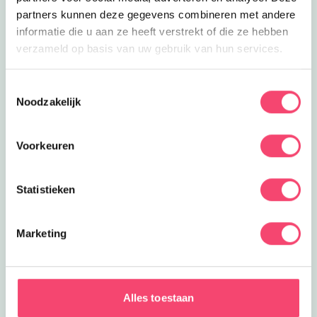
partners kunnen deze gegevens combineren met andere
informatie die u aan ze heeft verstrekt of die ze hebben
verzameld op basis van uw gebruik van hun services.
Toestemmingsselectie
Noodzakelijk
Voorkeuren
Statistieken
Marketing
De leukste uitjes voor de zomervakantie
Nog lekker lang zomervakantie! Op zoek naar leuke
uitjes? Check dan vooral deze toffe tips, van toffe
Alles toestaan
musea en kinderworkshops tot trampolinepark en