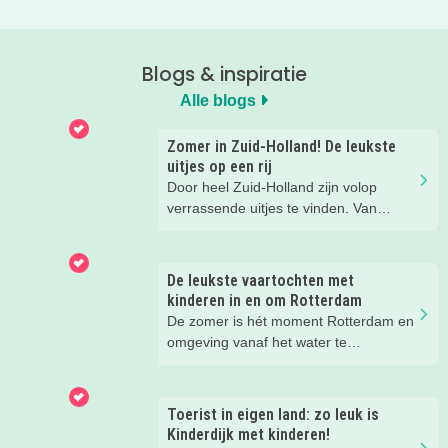
Blogs & inspiratie
Alle blogs
Zomer in Zuid-Holland! De leukste
uitjes op een rij
Door heel Zuid-Holland zijn volop
verrassende uitjes te vinden. Van
molens en musea tot avonturenparken
en creatieve workshops, wij ontdekten
weer een aantal echt toffe zomeruitjes
De leukste vaartochten met
in Zuid-Holland. En die delen we
kinderen in en om Rotterdam
natuurlijk graag met je!
De zomer is hét moment Rotterdam en
omgeving vanaf het water te
ontdekken. Stap samen aan boord van
een rondvaart, vaar zelf door de
havens of beleef de
Toerist in eigen land: zo leuk is
havengeschiedenis vanaf een
Kinderdijk met kinderen!
historisch schip. Wij kregen bij Port