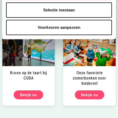
spetterpret. Stuk voor stuk aanraders!
Selectie toestaan
Naar de zomertips
Voorkeuren aanpassen
Kroon op de taart bij
Onze favoriete
CODA
zomerboeken voor
kinderen!
Bekijk nu
Bekijk nu