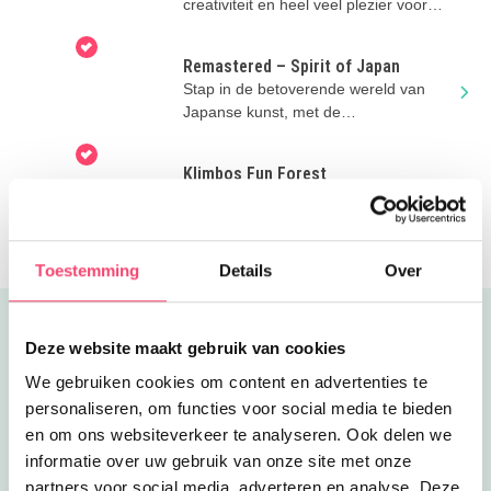
creativiteit en heel veel plezier voor
nieuwsgierige kids!
Remastered – Spirit of Japan
Stap in de betoverende wereld van
Japanse kunst, met de
indrukwekkende projecties bij
Remastered
Klimbos Fun Forest
Kom klimmen bij Fun Forest in het
Kralingse Bos. NIEUW zijn de Explorer
parcoursen vanaf 3 jaar!
Toestemming
Details
Over
Uitgelicht
Deze website maakt gebruik van cookies
We gebruiken cookies om content en advertenties te
personaliseren, om functies voor social media te bieden
en om ons websiteverkeer te analyseren. Ook delen we
informatie over uw gebruik van onze site met onze
partners voor social media, adverteren en analyse. Deze