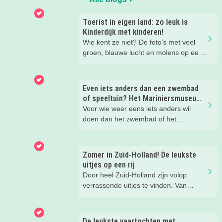
Toerist in eigen land: zo leuk is
Kinderdijk met kinderen!
Wie kent ze niet? De foto’s met veel
groen, blauwe lucht en molens op een
rij. Het is een must see voor iedere
toerist die Nederland bezoekt en toch
zijn veel Nederlanders er zelf nog nooit
Even iets anders dan een zwembad
geweest. Dit gold ook voor onze
of speeltuin? Het Mariniersmuseum
Kidsproof Reporter Nathalie. Hoogste
bleek een schot in de roos.
Voor wie weer eens iets anders wil
tijd om dit UNESCO Werelderfgoed
doen dan het zwembad of het
eens met haar gezin te bezoeken. Een
trampolinepark: het mariniersmuseum
dagje Kinderdijk.
is een bezoekje waard. Zeker in die
eerste meiweek waarin vrijheid
Zomer in Zuid-Holland! De leukste
centraal staat, is het een mooi moment
uitjes op een rij
om hier eens wat langer bij stil te
Door heel Zuid-Holland zijn volop
staan. Dus bezocht onze kidsreporter
verrassende uitjes te vinden. Van
met haar zoons het Mariniersmuseum
molens en musea tot avonturenparken
in Rotterdam.
en creatieve workshops, wij ontdekten
weer een aantal echt toffe zomeruitjes
De leukste vaartochten met