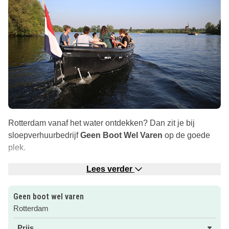
Rotterdam vanaf het water ontdekken? Dan zit je bij
sloepverhuurbedrijf
Geen Boot Wel Varen
op de goede
plek.
Als je graag zelf wil varen kun je een fluisterboot of een
Lees verder
elektrische sloep huren. Liever een bootje huren met
schipper? Dat kan ook! De gezellige schipper neemt je
Geen boot wel varen
dan mee naar de Bergse Plassen, de Kralingse Plas of de
Rotterdam
Rotte. Je mag zelf de route bepalen.
Prijs