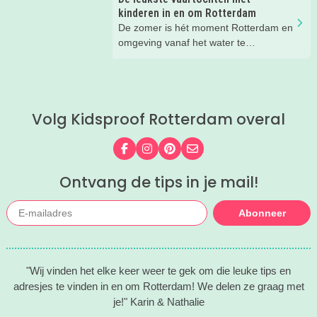
in Zuid-Holland. En die delen we
kinderen in en om Rotterdam
natuurlijk graag met je!
De zomer is hét moment Rotterdam en
omgeving vanaf het water te
ontdekken. Stap samen aan boord van
een rondvaart, vaar zelf door de
havens of beleef de
havengeschiedenis vanaf een
Volg Kidsproof Rotterdam overal
historisch schip. Wij kregen bij Port
Pavilion - hét startpunt voor de leukste
havenuitjes - een aantal superleuke
Volg ons op Facebook
Volg ons op Instagram
Volg ons op Pinterest
Mail ons
tips voor vaartochtjes in de regio, voor
een heerlijke dag op het water met de
Ontvang de tips in je mail!
hele familie.
Abonneer
"Wij vinden het elke keer weer te gek om die leuke tips en
adresjes te vinden in en om Rotterdam! We delen ze graag met
je!" Karin & Nathalie