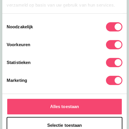
verzameld op basis van uw gebruik van hun services.
Toestemmingsselectie
Noodzakelijk
Voorkeuren
Statistieken
De leukste uitjes voor de zomervakantie
Marketing
Nog lekker lang zomervakantie! Op zoek naar leuke
uitjes? Check dan vooral deze toffe tips, van toffe
musea en kinderworkshops tot trampolinepark en
spetterpret. Stuk voor stuk aanraders!
Alles toestaan
Naar de zomertips
Selectie toestaan