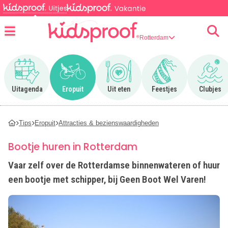
Rotterdam
Menu
Ga naar Uitagenda
Ga naar Eropuit
Ga naar Uit eten
Ga naar Feestjes
Ga n
Uitagenda
Eropuit
Uit eten
Feestjes
Clubjes
Tips
Eropuit
Attracties & bezienswaardigheden
Bootje huren in Rotterdam
Vaar zelf over de Rotterdamse binnenwateren of huur
een bootje met schipper, bij Geen Boot Wel Varen!