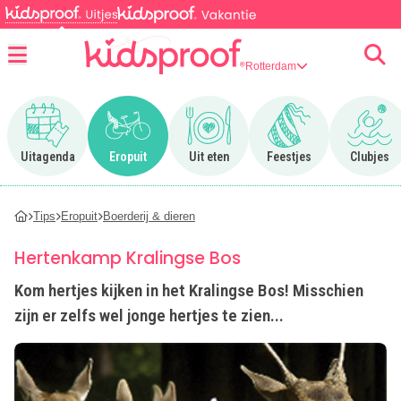
Rotterdam
Menu
Ga naar Uitagenda
Ga naar Eropuit
Ga naar Uit eten
Ga naar Feestjes
Ga n
Uitagenda
Eropuit
Uit eten
Feestjes
Clubjes
Tips
Eropuit
Boerderij & dieren
Hertenkamp Kralingse Bos
Kom hertjes kijken in het Kralingse Bos! Misschien
zijn er zelfs wel jonge hertjes te zien...