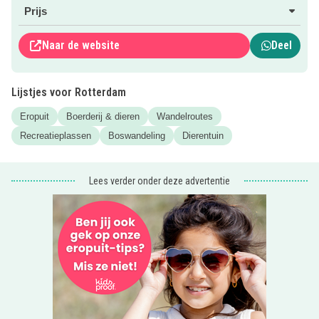
de volières.
Prijs
Meer informatie vind je op de website van rotterdam.nl.
Naar de website
Deel
Klik op de roze button.
Lekker uit eten in Rotterdam met de kids? Kijk op
Lijstjes voor Rotterdam
Kidsproof.nl voor een
overzicht van kindvriendelijke
restaurants
!
Eropuit
Boerderij & dieren
Wandelroutes
Recreatieplassen
Boswandeling
Dierentuin
Lees verder onder deze advertentie