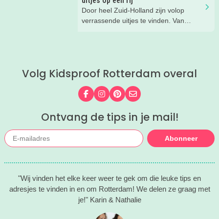
uitjes op een rij
historisch schip. Wij kregen bij Port
Door heel Zuid-Holland zijn volop
Pavilion - hét startpunt voor de leukste
verrassende uitjes te vinden. Van
havenuitjes - een aantal superleuke
molens en musea tot avonturenparken
tips voor vaartochtjes in de regio, voor
en creatieve workshops, wij ontdekten
een heerlijke dag op het water met de
weer een aantal echt toffe zomeruitjes
hele familie.
in Zuid-Holland. En die delen we
Volg Kidsproof Rotterdam overal
natuurlijk graag met je!
Volg ons op Facebook
Volg ons op Instagram
Volg ons op Pinterest
Mail ons
Ontvang de tips in je mail!
Abonneer
"Wij vinden het elke keer weer te gek om die leuke tips en
adresjes te vinden in en om Rotterdam! We delen ze graag met
je!" Karin & Nathalie