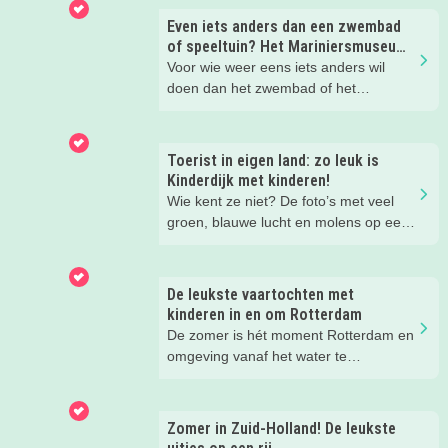
Even iets anders dan een zwembad
of speeltuin? Het Mariniersmuseum
bleek een schot in de roos.
Voor wie weer eens iets anders wil
doen dan het zwembad of het
trampolinepark: het mariniersmuseum
is een bezoekje waard. Zeker in die
eerste meiweek waarin vrijheid
Toerist in eigen land: zo leuk is
centraal staat, is het een mooi moment
Kinderdijk met kinderen!
om hier eens wat langer bij stil te
Wie kent ze niet? De foto’s met veel
staan. Dus bezocht onze kidsreporter
groen, blauwe lucht en molens op een
met haar zoons het Mariniersmuseum
rij. Het is een must see voor iedere
in Rotterdam.
toerist die Nederland bezoekt en toch
zijn veel Nederlanders er zelf nog nooit
De leukste vaartochten met
geweest. Dit gold ook voor onze
kinderen in en om Rotterdam
Kidsproof Reporter Nathalie. Hoogste
De zomer is hét moment Rotterdam en
tijd om dit UNESCO Werelderfgoed
omgeving vanaf het water te
eens met haar gezin te bezoeken. Een
ontdekken. Stap samen aan boord van
dagje Kinderdijk.
een rondvaart, vaar zelf door de
havens of beleef de
Zomer in Zuid-Holland! De leukste
havengeschiedenis vanaf een