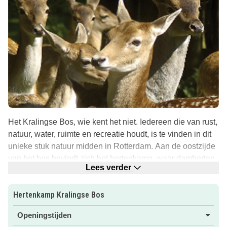
Het Kralingse Bos, wie kent het niet. Iedereen die van rust,
natuur, water, ruimte en recreatie houdt, is te vinden in dit
unieke stuk natuur midden in Rotterdam. Aan de oostzijde
van het bos bevindt zich het hertenkamp, waar damherten
Lees verder
en pauwen rondlopen.
In de buurt van het hertenkamp staan ook enkele volières.
Hertenkamp Kralingse Bos
De acht boswachters die in het bos werkzaam zijn, geven
Openingstijden
voorlichting en verzorgen de dieren in het hertenkamp en