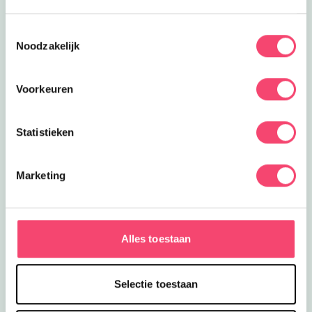
Toestemmingsselectie
Noodzakelijk
Voorkeuren
Statistieken
De leukste uitjes voor de zomervakantie
Marketing
Nog lekker lang zomervakantie! Op zoek naar leuke
uitjes? Check dan vooral deze toffe tips, van toffe
musea en kinderworkshops tot trampolinepark en
spetterpret. Stuk voor stuk aanraders!
Alles toestaan
Naar de zomertips
Selectie toestaan