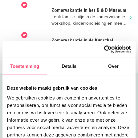
Remastered
Zomervakantie in het B & D Museum
Leuk familie-uitje in de zomervakantie:
workshop, kinderrondleiding en meer
toffe activiteiten
Zomervakantie in de Kunsthal
Een zomervakantie vol kunst,
creativiteit en heel veel plezier voor
nieuwsgierige kids!
Toestemming
Details
Over
Uitgelicht
Deze website maakt gebruik van cookies
We gebruiken cookies om content en advertenties te
personaliseren, om functies voor social media te bieden
en om ons websiteverkeer te analyseren. Ook delen we
informatie over uw gebruik van onze site met onze
partners voor social media, adverteren en analyse. Deze
partners kunnen deze gegevens combineren met andere