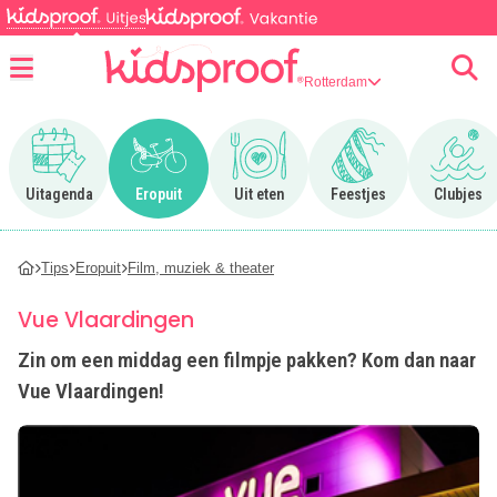
Rotterdam
Menu
Ga naar Uitagenda
Ga naar Eropuit
Ga naar Uit eten
Ga naar Feestjes
Ga n
Uitagenda
Eropuit
Uit eten
Feestjes
Clubjes
Tips
Eropuit
Film, muziek & theater
Vue Vlaardingen
Zin om een middag een filmpje pakken? Kom dan naar
Vue Vlaardingen!