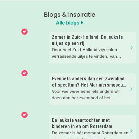
Blogs & inspiratie
Alle blogs
Zomer in Zuid-Holland! De leukste
uitjes op een rij
Door heel Zuid-Holland zijn volop
verrassende uitjes te vinden. Van
molens en musea tot avonturenparken
en creatieve workshops, wij ontdekten
weer een aantal echt toffe zomeruitjes
Even iets anders dan een zwembad
in Zuid-Holland. En die delen we
of speeltuin? Het Mariniersmuseum
natuurlijk graag met je!
bleek een schot in de roos.
Voor wie weer eens iets anders wil
doen dan het zwembad of het
trampolinepark: het mariniersmuseum
is een bezoekje waard. Zeker in die
eerste meiweek waarin vrijheid
De leukste vaartochten met
centraal staat, is het een mooi moment
kinderen in en om Rotterdam
om hier eens wat langer bij stil te
De zomer is hét moment Rotterdam en
staan. Dus bezocht onze kidsreporter