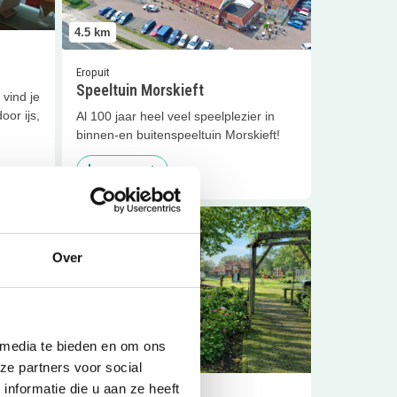
4.5
km
Eropuit
Speeltuin Morskieft
 vind je
oor ijs,
Al 100 jaar heel veel speelplezier in
binnen-en buitenspeeltuin Morskieft!
Sluiten
Lees meer
f
Lees meer
Het Anker Bar &amp; Food
Over
 media te bieden en om ons
4.7
km
ze partners voor social
nformatie die u aan ze heeft
Uit eten | Uitagenda