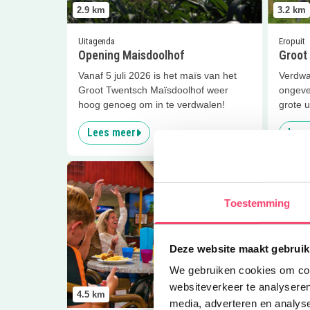
2.9
km
3.2
km
Uitagenda
Eropuit
Opening Maisdoolhof
Groot
Vanaf 5 juli 2026 is het maïs van het
Verdwa
Groot Twentsch Maïsdoolhof weer
ongeve
hoog genoeg om in te verdwalen!
grote u
Lees meer
Lees
Lees meer
Feest bij Morskieft!
Lees me
Toestemming
Deze website maakt gebruik
We gebruiken cookies om cont
4.5
km
websiteverkeer te analyseren
4.5
km
media, adverteren en analys
Feestjes