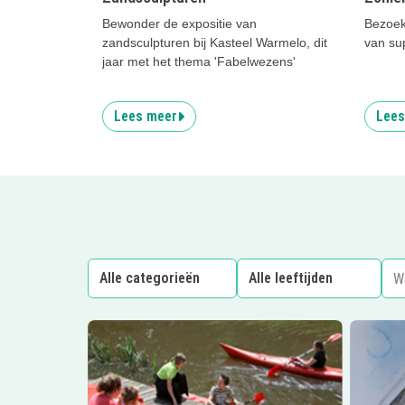
Bewonder de expositie van
Bezoek
zandsculpturen bij Kasteel Warmelo, dit
van sup
jaar met het thema 'Fabelwezens'
Lees meer
Lees
Lees meer
Restaurant Fraans Marie
Lees me