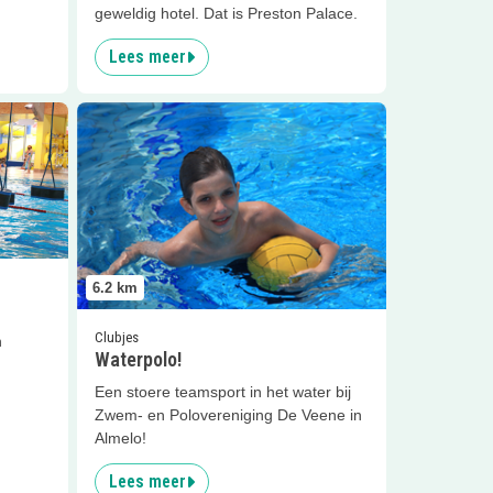
geweldig hotel. Dat is Preston Palace.
Lees meer
park
Lees meer
Waterpolo!
6.2
km
Clubjes
n
Waterpolo!
Een stoere teamsport in het water bij
Zwem- en Polovereniging De Veene in
Almelo!
Lees meer