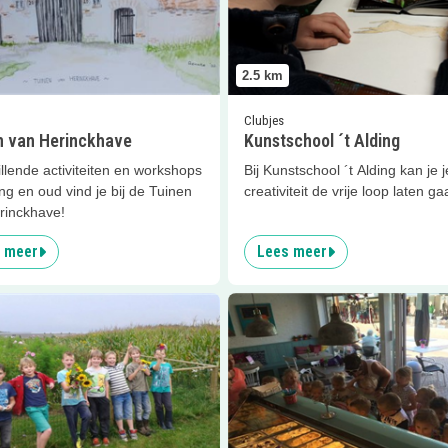
2.5
km
Clubjes
n van Herinckhave
Kunstschool ´t Alding
llende activiteiten en workshops
Bij Kunstschool ´t Alding kan je j
ng en oud vind je bij de Tuinen
creativiteit de vrije loop laten ga
rinckhave!
 meer
Lees meer
er
Groot Twentsch Maisdoolhof
Lees meer
IJssalon Jut en Jul