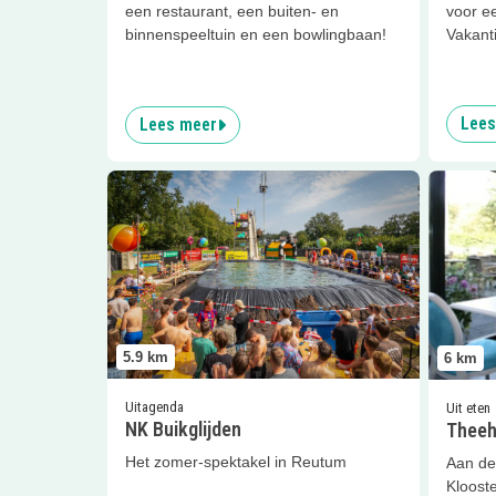
een restaurant, een buiten- en
voor e
binnenspeeltuin en een bowlingbaan!
Vakant
Lees
Lees meer
Lees meer
NK Buikglijden
Lees me
5.9
km
6
km
Uitagenda
Uit eten
NK Buikglijden
Theeh
Het zomer-spektakel in Reutum
Aan de
Kloost