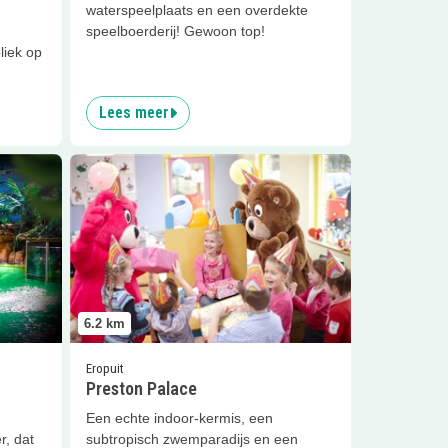
waterspeelplaats en een overdekte
speelboerderij! Gewoon top!
liek op
Lees meer
Palace
Lees meer
Preston Palace
6.2
km
Eropuit
Preston Palace
h
Een echte indoor-kermis, een
r, dat
subtropisch zwemparadijs en een