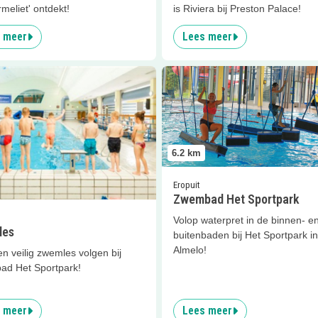
meliet' ontdekt!
is Riviera bij Preston Palace!
 meer
Lees meer
er
Zwemles
Lees meer
Zwembad Het Sport
6.2
km
Eropuit
Zwembad Het Sportpark
Volop waterpret in de binnen- e
les
buitenbaden bij Het Sportpark in
Almelo!
 en veilig zwemles volgen bij
d Het Sportpark!
 meer
Lees meer