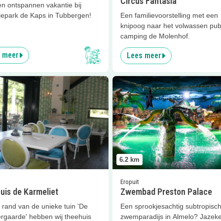
Circus Fantasia
en ontspannen vakantie bij
Een familievoorstelling met een
iepark de Kaps in Tubbergen!
knipoog naar het volwassen pub
camping de Molenhof.
 meer
Lees meer
er
Theehuis de Karmeliet
Lees meer
Zwembad Preston 
6.2
km
Eropuit
uis de Karmeliet
Zwembad Preston Palace
 rand van de unieke tuin 'De
Een sprookjesachtig subtropisc
ergaarde' hebben wij theehuis
zwemparadijs in Almelo? Jazeke