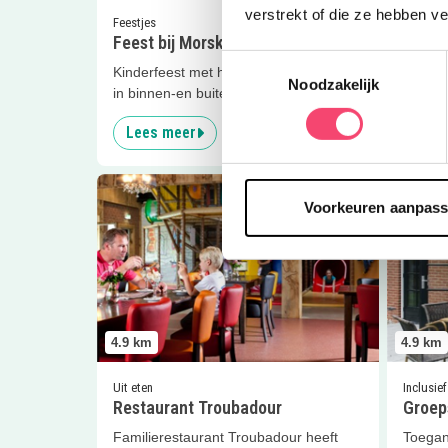
verstrekt of die ze hebben v
Escap
Feestjes
Feest bij Morskieft!
Kun jij
Toestemmingsselectie
Probee
Kinderfeest met heel veel speelplezier
Noodzakelijk
in binnen-en buitenspeeltuin Morskieft.
Lees meer
Lees
Lees meer
Restaurant Troubadour
Lees me
Voorkeuren aanpas
4.9
km
4.9
km
Uit eten
Inclusief
Restaurant Troubadour
Groep
Familierestaurant Troubadour heeft
Toegan