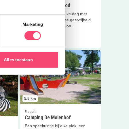
Het Anker Bar & Food
Hét adres voor een leuke dag met
golf
lekker eten, vol Twentse gastvrijheid.
 voor
Marketing
Met speeltuin en IJssalon.
Lees meer
Lees meer
Camping De Molenhof
Alles toestaan
5.5
km
Eropuit
Camping De Molenhof
Een speeltuintje bij elke plek, een