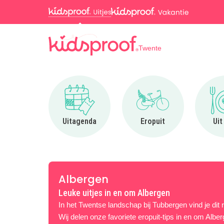
Twente
Ga naar Uitagenda
Ga naar Eropuit
Uitagenda
Eropuit
Uit
Albergen
Leuke uitjes in en om Albergen
In het Twentse landschap bij Tubbergen vind je dit 
Wij delen onze favoriete eropuit-tips in en om Alber