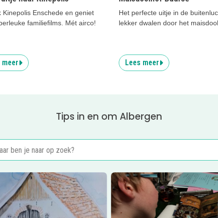
 Kinepolis Enschede en geniet
Het perfecte uitje in de buitenluc
erleuke familiefilms. Mét airco!
lekker dwalen door het maisdool
 meer
Lees meer
Tips in en om Albergen
er
Tuinen van Herinckhave
Lees meer
Kunstschool ´t Aldi