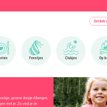
Ontdek 
Ga naar Uit eten
Ga naar Feestjes
Ga naar Clubjes
 eten
Feestjes
Clubjes
Op k
rustige, groene dorpje Albergen.
gen met je. Zo vind je de