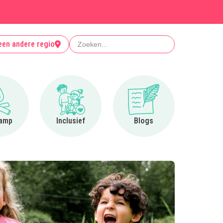
Zoeken
een andere regio
Ga naar Op kamp
Ga naar Inclusief
Ga naar Blogs
amp
Inclusief
Blogs