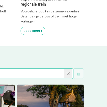
regionale trein
ht:
hof!
Voordelig eropuit in de zomervakantie?
Beter pak je de bus of trein met hoge
kortingen!
Lees meer
Wis filters
ng
Lees meer
Kampkuiper