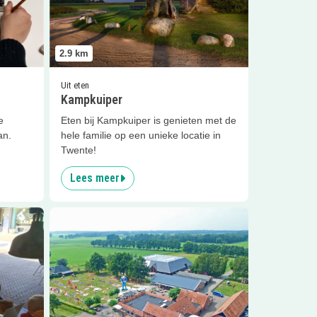
2.9
km
Uit eten
Kampkuiper
e
Eten bij Kampkuiper is genieten met de
an.
hele familie op een unieke locatie in
Twente!
Lees meer
Lees meer
Speeltuin Morskieft