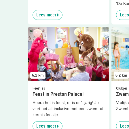
'De Kar
Lees meer
Lees
Lees meer
Feest in Preston Palace!
Lees me
6.2
km
6.2
km
Feestjes
Clubjes
Feest in Preston Palace!
Zwem
Hoera het is feest, er is er 1 jarig! Je
Vrolijk
viert het all-inclusive met een zwem- of
Zwemba
kermis feestje.
Lees meer
Lees