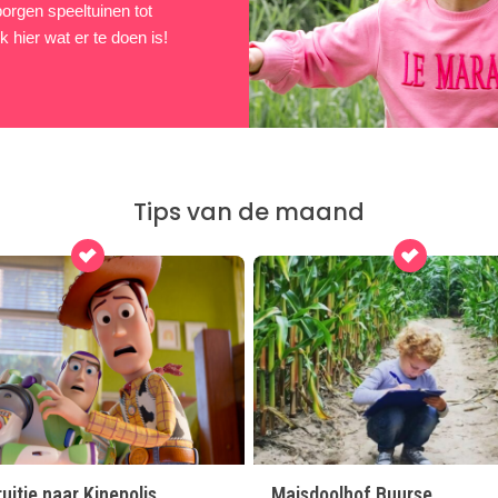
borgen speeltuinen tot
 hier wat er te doen is!
Tips van de maand
itje naar Kinepolis
Maisdoolhof Buurse