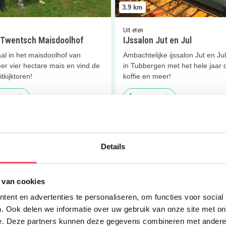
3.9
km
Uit eten
 Twentsch Maisdoolhof
IJssalon Jut en Jul
al in het maisdoolhof van
Ambachtelijke ijssalon Jut en Jul
er vier hectare mais en vind de
in Tubbergen met het hele jaar d
itkijktoren!
koffie en meer!
 meer
Lees meer
er
Escaperoom Morskieft
Lees meer
Blacklight midgetgol
Details
 van cookies
ent en advertenties te personaliseren, om functies voor social
4.5
km
. Ook delen we informatie over uw gebruik van onze site met on
e. Deze partners kunnen deze gegevens combineren met andere i
Eropuit | Feestjes