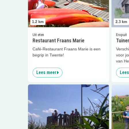
1.2
km
2.3
km
Uit eten
Eropuit
Restaurant Fraans Marie
Tuine
Café-Restaurant Fraans Marie is een
Verschi
begrip in Twente!
voor jo
van He
Lees meer
Lees
Lees meer
Opening Maisdoolhof
Lees me