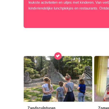
leukste activiteiten en uitjes met kinderen. Van ver
kindvriendelijke lunchplekjes en restaurants. Ontdek
Zandsculpturen
Zomeru