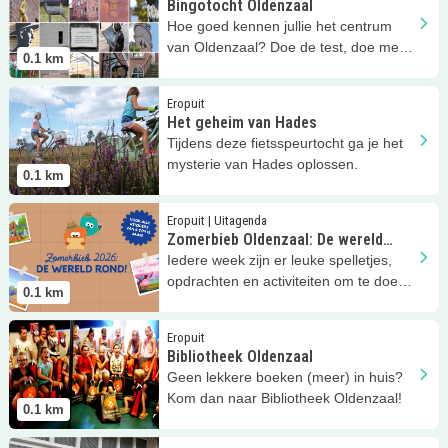
Bingotocht Oldenzaal
Hoe goed kennen jullie het centrum
van Oldenzaal? Doe de test, doe mee
0.1
km
met de Oldenzaalse bingotocht.
Lees meer
Het geheim van Hades
Eropuit
Het geheim van Hades
Tijdens deze fietsspeurtocht ga je het
mysterie van Hades oplossen.
0.1
km
Lees meer
Zomerbieb Oldenzaal: De wereld rond
Eropuit | Uitagenda
Zomerbieb Oldenzaal: De wereld
rond
Iedere week zijn er leuke spelletjes,
opdrachten en activiteiten om te doen,
0.1
km
zowel thuis als in de Bieb
Lees meer
Bibliotheek Oldenzaal
Eropuit
Bibliotheek Oldenzaal
Geen lekkere boeken (meer) in huis?
Kom dan naar Bibliotheek Oldenzaal!
0.1
km
Lees meer
Zoete Kruimels