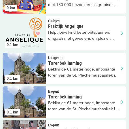
met 180.000 bezoekers, is grootser en
0
km
gezelliger dan ooit tevoren!
Lees meer
Praktijk Angelique
Clubjes
Praktijk Angelique
Helpt jouw kind beter ontspannen,
omgaan met gevoelens en plezier
beleven aan zichzelf.
0.1
km
Lees meer
Torenbeklimming
Uitagenda
Torenbeklimming
Beklim de 61 meter hoge, imposante
toren van de St. Plechelmusbasiliek in
0.1
km
Oldenzaal.
Lees meer
Torenbeklimming
Eropuit
Torenbeklimming
Beklim de 61 meter hoge, imposante
toren van de St. Plechelmusbasiliek in
0.1
km
Oldenzaal.
Lees meer
Bingotocht Oldenzaal
Eropuit