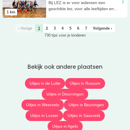
Bij LEZ is er voor iedereen een
geschikte les, voor alle leeftijden en
1
km
alle niveaus.
‹ Vorige
1
2
3
4
5
6
7
Volgende ›
730 tips voor je kinderen
Bekijk ook andere plaatsen
Uitjes in de Lutte
Uitjes in Rossum
Uitjes in Deurningen
Uitjes in Weerselo
Uitjes in Beuningen
Uitjes in Losser
Uitjes in Saasveld
Uitjes in Agelo