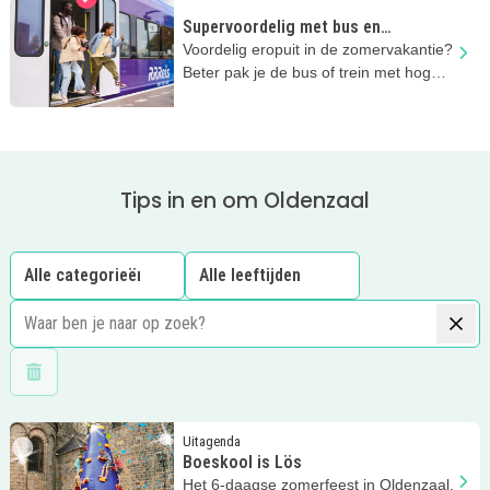
Supervoordelig met bus en
regionale trein
Voordelig eropuit in de zomervakantie?
Beter pak je de bus of trein met hoge
kortingen!
Tips in en om Oldenzaal
Wis filters
Lees meer
Boeskool is Lös
Uitagenda
Boeskool is Lös
Het 6-daagse zomerfeest in Oldenzaal,