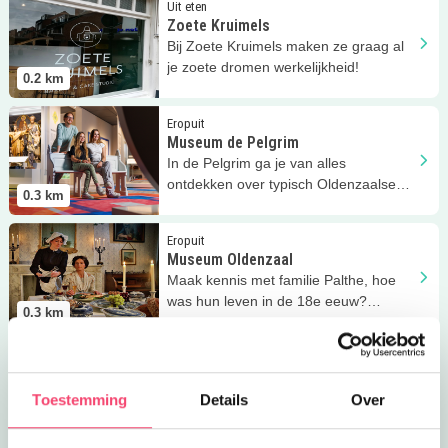
Uit eten
Zoete Kruimels
Bij Zoete Kruimels maken ze graag al
je zoete dromen werkelijkheid!
0.2
km
Lees meer
Museum de Pelgrim
Eropuit
Museum de Pelgrim
In de Pelgrim ga je van alles
ontdekken over typisch Oldenzaalse
0.3
km
rituelen en tradities.
Lees meer
Museum Oldenzaal
Eropuit
Museum Oldenzaal
Maak kennis met familie Palthe, hoe
was hun leven in de 18e eeuw?
0.3
km
Ontdek het in Museum Oldenzaal.
Lees meer
Kinderfeestje in het museum
Feestjes
Kinderfeestje in het museum
Wordt het een ridderfeestje,
Toestemming
Details
Over
prinsen/prinsessenfeestje, creatief
0.3
km
feestje of high tea feestje?