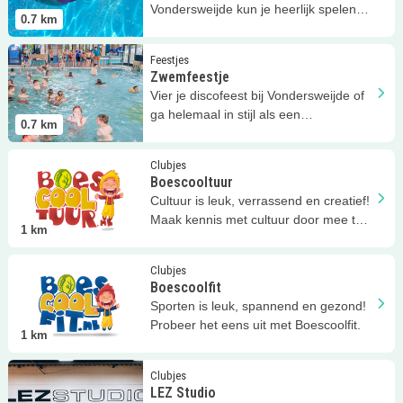
Vondersweijde kun je heerlijk spelen
0.7
km
en zwemmen!
Lees meer
Zwemfeestje
Feestjes
Zwemfeestje
Vier je discofeest bij Vondersweijde of
ga helemaal in stijl als een
0.7
km
zeemeermin of een haai.
Lees meer
Boescooltuur
Clubjes
Boescooltuur
Cultuur is leuk, verrassend en creatief!
Maak kennis met cultuur door mee te
1
km
doen aan Boescooltuur.
Lees meer
Boescoolfit
Clubjes
Boescoolfit
Sporten is leuk, spannend en gezond!
Probeer het eens uit met Boescoolfit.
1
km
Lees meer
LEZ Studio
Clubjes
LEZ Studio