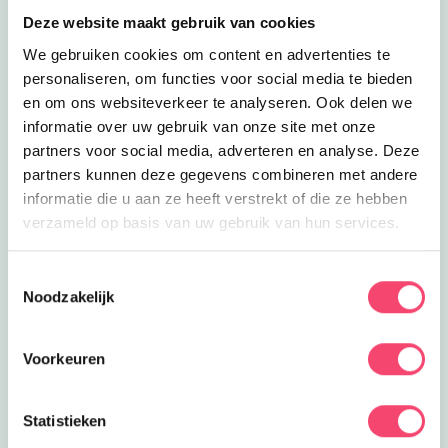
Lees meer
Escaperoom Museum Oldenzaal
Deze website maakt gebruik van cookies
Eropuit
Escaperoom Museum Oldenzaal
We gebruiken cookies om content en advertenties te
Kom met het gezin naar de
personaliseren, om functies voor social media te bieden
Escaperoom in Museum Oldenzaal en
0.3
km
en om ons websiteverkeer te analyseren. Ook delen we
bepaal de toekomst van de wereld!
informatie over uw gebruik van onze site met onze
Lees meer
ArcheoHotspot Oldenzaal
Uitagenda
partners voor social media, adverteren en analyse. Deze
ArcheoHotspot Oldenzaal
partners kunnen deze gegevens combineren met andere
Iedere vrijdag kun je kijken naar oude
informatie die u aan ze heeft verstrekt of die ze hebben
en nieuwe opgravingen, en vragen
0.3
km
verzameld op basis van uw gebruik van hun services.
stellen aan de vrijwilligers.
Lees meer
Museum Het Palthe Huis
Inclusief
Toestemmingsselectie
Museum Het Palthe Huis
Noodzakelijk
In dit historisch woonhuis ervaar je hoe
een rijke familie in de 18e eeuw
0.3
km
gewoond moet hebben!
Voorkeuren
Lees meer
Audiotour Palthehuis
Inclusief
Audiotour Palthehuis
Bezoek het Palthehuis in Oldenzaal
Statistieken
met een speciale audiotour voor