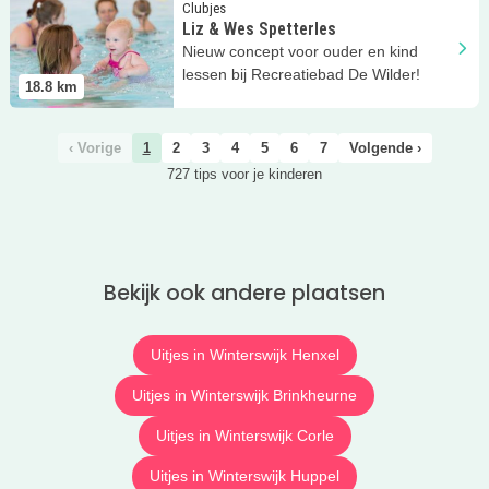
Lees meer
Liz &amp; Wes Spetterles
Clubjes
Liz & Wes Spetterles
Nieuw concept voor ouder en kind
lessen bij Recreatiebad De Wilder!
18.8
km
‹ Vorige
1
2
3
4
5
6
7
Volgende ›
727 tips voor je kinderen
Bekijk ook andere plaatsen
Uitjes in Winterswijk Henxel
Uitjes in Winterswijk Brinkheurne
Uitjes in Winterswijk Corle
Uitjes in Winterswijk Huppel