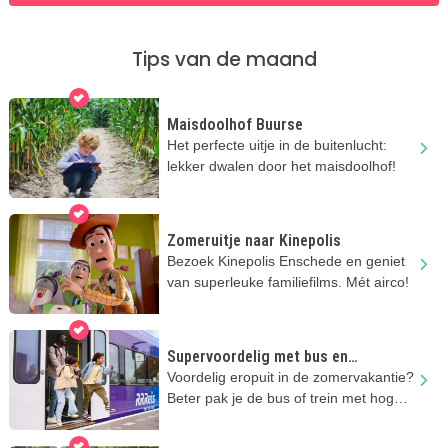
Tips van de maand
Maisdoolhof Buurse
Het perfecte uitje in de buitenlucht:
lekker dwalen door het maisdoolhof!
Zomeruitje naar Kinepolis
Bezoek Kinepolis Enschede en geniet
van superleuke familiefilms. Mét airco!
Supervoordelig met bus en
regionale trein
Voordelig eropuit in de zomervakantie?
Beter pak je de bus of trein met hoge
kortingen!