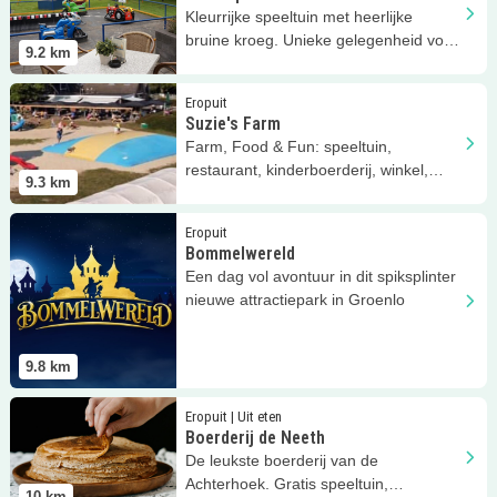
Kleurrijke speeltuin met heerlijke
bruine kroeg. Unieke gelegenheid voor
9.2
km
het ideale dagje uit.
Lees meer
Suzie's Farm
Eropuit
Suzie's Farm
Farm, Food & Fun: speeltuin,
restaurant, kinderboerderij, winkel,
9.3
km
minigolf & workshops in 1!
Lees meer
Bommelwereld
Eropuit
Bommelwereld
Een dag vol avontuur in dit spiksplinter
nieuwe attractiepark in Groenlo
9.8
km
Lees meer
Boerderij de Neeth
Eropuit | Uit eten
Boerderij de Neeth
De leukste boerderij van de
Achterhoek. Gratis speeltuin,
10
km