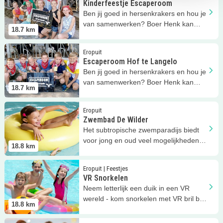
Kinderfeestje Escaperoom
Ben jij goed in hersenkrakers en hou je
van samenwerken? Boer Henk kan
18.7
km
jouw hulp goed gebruiken!
Lees meer
Escaperoom Hof te Langelo
Eropuit
Escaperoom Hof te Langelo
Ben jij goed in hersenkrakers en hou je
van samenwerken? Boer Henk kan
18.7
km
jouw hulp goed gebruiken!
Lees meer
Zwembad De Wilder
Eropuit
Zwembad De Wilder
Het subtropische zwemparadijs biedt
voor jong en oud veel mogelijkheden
18.8
km
en sportieve activiteiten!
Lees meer
VR Snorkelen
Eropuit | Feestjes
VR Snorkelen
Neem letterlijk een duik in een VR
wereld - kom snorkelen met VR bril bij
18.8
km
de Wilder!