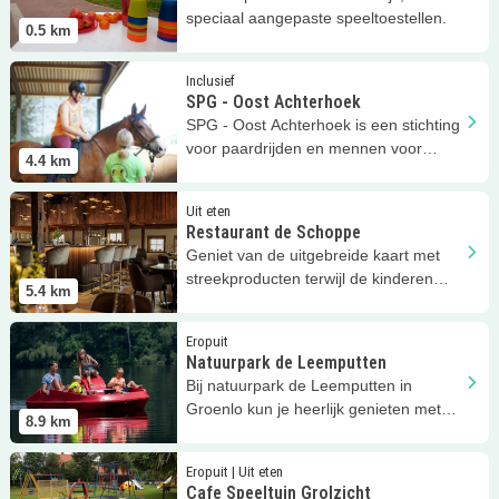
speciaal aangepaste speeltoestellen.
0.5
km
Lees meer
SPG - Oost Achterhoek
Inclusief
SPG - Oost Achterhoek
SPG - Oost Achterhoek is een stichting
voor paardrijden en mennen voor
4.4
km
mensen met een beperking!
Lees meer
Restaurant de Schoppe
Uit eten
Restaurant de Schoppe
Geniet van de uitgebreide kaart met
streekproducten terwijl de kinderen
5.4
km
zich vermaken in de speeltuin.
Lees meer
Natuurpark de Leemputten
Eropuit
Natuurpark de Leemputten
Bij natuurpark de Leemputten in
Groenlo kun je heerlijk genieten met
8.9
km
het gezin van de prachtige natuur.
Lees meer
Cafe Speeltuin Grolzicht
Eropuit | Uit eten
Cafe Speeltuin Grolzicht