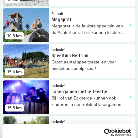
pannenkoekenrestaurant, museum én
boerderij.
Lees meer
Megapret
Eropuit
Megapret
Megapret is de leukste speeltuin van
de Achterhoek. Hier kunnen kinderen
10.5
km
zich de hele dag vermaken.
Lees meer
Speeltuin Beltrum
Inclusief
Speeltuin Beltrum
Groot aantal speeltoestellen voor
eindeloos speelplezier!
15.4
km
Lees meer
Lasergamen met je feestje
Inclusief
Lasergamen met je feestje
Bij Hof van Eckberge kunnen ook
kinderen in een rolstoel lasergamen
15.5
km
met hun verjaardag.
Lees meer
Hof van Eckberge
Inclusief
Hof van Eckberge
Bij Hof van Eckberge is ook voor