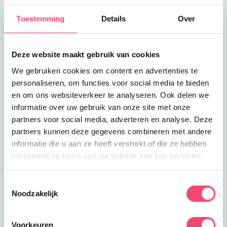
kinderen met een lichamelijke
15.5
km
beperking een hoop te beleven!
Toestemming
Details
Over
Lees meer
Kinderboerderij Eckberge
Eropuit
Kinderboerderij Eckberge
Een leuk dagje spelen bij Hof van
Deze website maakt gebruik van cookies
Eckberge maak je compleet met een
15.5
km
We gebruiken cookies om content en advertenties te
bezoek aan de kinderboerderij!
personaliseren, om functies voor social media te bieden
Lees meer
Feestje Hof van Eckberge
Feestjes
en om ons websiteverkeer te analyseren. Ook delen we
Feestje Hof van Eckberge
informatie over uw gebruik van onze site met onze
Vier je kinderfeestje bij Hof van
partners voor social media, adverteren en analyse. Deze
Eckberge in Eibergen. Slechts 20
15.5
km
partners kunnen deze gegevens combineren met andere
minuten rijden vanaf Enschede!
informatie die u aan ze heeft verstrekt of die ze hebben
Lees meer
Dierentuin Hof van Eckberge
Eropuit
verzameld op basis van uw gebruik van hun services.
Dierentuin Hof van Eckberge
Dit speelparadijs en dierentuin iets
buiten Twente is echt een bezoekje
Toestemmingsselectie
15.5
km
waard!
Noodzakelijk
Lees meer
Bowlen in Eibergen
Eropuit
Bowlen in Eibergen
Voorkeuren