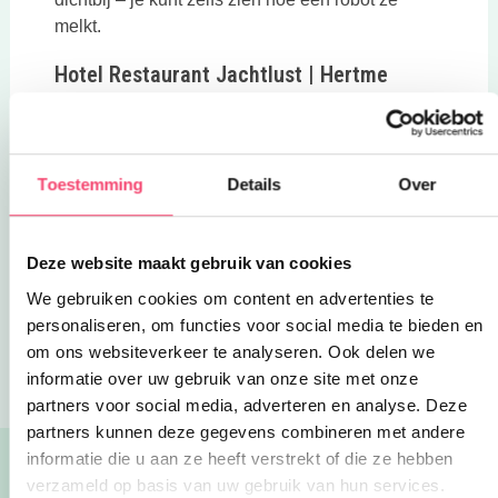
melkt.
Hotel Restaurant Jachtlust | Hertme
Deze link opent in een nieuwe tab
Het
serre-restaurant
bied naast een smakelijke
kaart ook uitzicht op de omheinde speeltuin.
Naast het luchtkussen staat hier ook een
trampoline en een klim/glij toestel in
Toestemming
Details
Over
piratenthema!
Deze website maakt gebruik van cookies
Deel via WhatsApp
We gebruiken cookies om content en advertenties te
personaliseren, om functies voor social media te bieden en
Blogs
Gratis springkussens
om ons websiteverkeer te analyseren. Ook delen we
informatie over uw gebruik van onze site met onze
partners voor social media, adverteren en analyse. Deze
partners kunnen deze gegevens combineren met andere
informatie die u aan ze heeft verstrekt of die ze hebben
Lees ook:
verzameld op basis van uw gebruik van hun services.