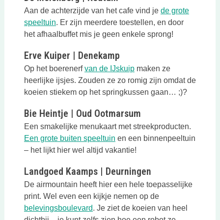
Aan de achterzijde van het cafe vind je
de grote
Deze link opent in een nieuwe tab
speeltuin
. Er zijn meerdere toestellen, en door
het afhaalbuffet mis je geen enkele sprong!
Erve Kuiper | Denekamp
Deze link opent in een 
Op het boerenerf
van de IJskuip
maken ze
heerlijke ijsjes. Zouden ze zo romig zijn omdat de
koeien stiekem op het springkussen gaan… ;)?
Bie Heintje | Oud Ootmarsum
Een smakelijke menukaart met streekproducten.
Deze link opent in een nieuwe
Een grote buiten speeltuin
en een binnenpeeltuin
– het lijkt hier wel altijd vakantie!
Landgoed Kaamps | Deurningen
De airmountain heeft hier een hele toepasselijke
print. Wel even een kijkje nemen op de
Deze link opent in een nieuwe tab
belevingsboulevard
. Je ziet de koeien van heel
dichtbij – je kunt zelfs zien hoe een robot ze