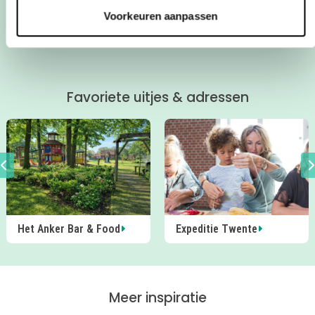
Wat vliegt de tijd! Is je inspiratie op, of
Voorkeuren aanpassen
heb je nu pas echt vakantie? Geen
zorgen, wij hebben weer genoeg leuke
tips voor je verzameld. Leuke uitjes en
ideeën voor een dagje weg, of een
middag dicht bij huis. Veel plezier!
Favoriete uitjes & adressen
Het Anker Bar & Food
Expeditie Twente
Meer inspiratie