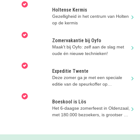
Holtense Kermis
Gezelligheid in het centrum van Holten
op de kermis
Zomervakantie bij Oyfo
Maak't bij Oyfo: zelf aan de slag met
oude én nieuwe technieken!
Expeditie Twente
Deze zomer ga je met een speciale
editie van de speurkoffer op
ontdekkingstocht door De
Museumfabriek.
Boeskool is Lös
Het 6-daagse zomerfeest in Oldenzaal,
met 180.000 bezoekers, is grootser en
gezelliger dan ooit tevoren!