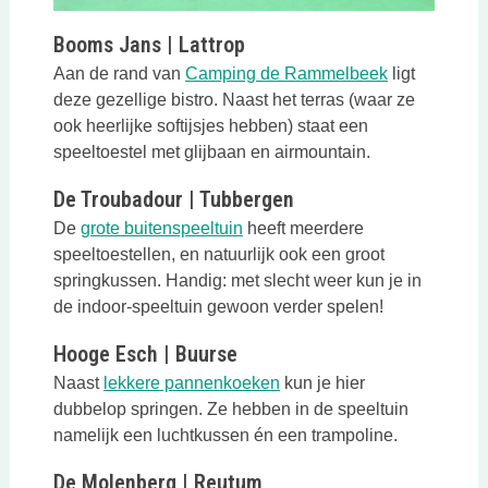
Booms Jans | Lattrop
Deze link op
Aan de rand van
Camping de Rammelbeek
ligt
deze gezellige bistro. Naast het terras (waar ze
ook heerlijke softijsjes hebben) staat een
speeltoestel met glijbaan en airmountain.
De Troubadour | Tubbergen
Deze link opent in een nieuwe 
De
grote buitenspeeltuin
heeft meerdere
speeltoestellen, en natuurlijk ook een groot
springkussen. Handig: met slecht weer kun je in
de indoor-speeltuin gewoon verder spelen!
Hooge Esch | Buurse
Deze link opent in een nie
Naast
lekkere pannenkoeken
kun je hier
dubbelop springen. Ze hebben in de speeltuin
namelijk een luchtkussen én een trampoline.
De Molenberg | Reutum