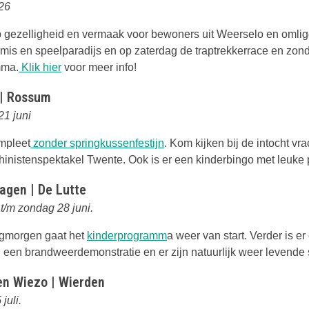
026
 gezelligheid en vermaak voor bewoners uit Weerselo en omli
mis en speelparadijs en op zaterdag de traptrekkerrace en zon
Deze link opent in een nieuwe tab
mma.
Klik hier
voor meer info!
| Rossum
21 juni
Deze link opent in een nieuw
mpleet
zonder springkussenfestijn
. Kom kijken bij de intocht v
inistenspektakel Twente. Ook is er een kinderbingo met leuke p
agen | De Lutte
t/m zondag 28 juni.
Deze link opent in een nieuw
agmorgen gaat het
kinderprogramm
a weer van start. Verder is er
, een brandweerdemonstratie en er zijn natuurlijk weer levende
n Wiezo | Wierden
juli.