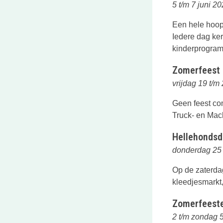
5 t/m 7 juni 2
Een hele hoop
Iedere dag ker
kinderprogra
Zomerfeest 
vrijdag 19 t/m 
Geen feest co
Truck- en Mach
Hellehondsd
donderdag 25 
Op de zaterd
kleedjesmarkt
Zomerfeeste
2 t/m zondag 5 