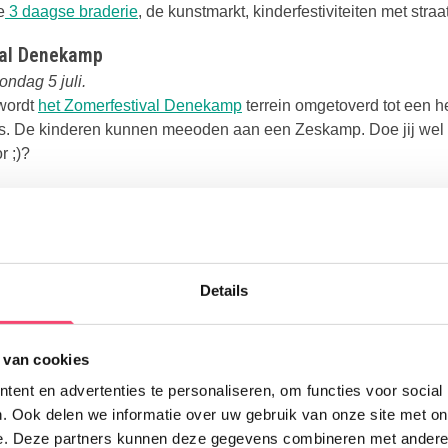
Deze link opent in een nieuwe tab
e
3 daagse braderie
, de kunstmarkt, kinderfestiviteiten met str
val Denekamp
ondag 5 juli.
Deze link opent in een nieuw
 wordt
het Zomerfestival Denekamp
terrein omgetoverd tot een h
s. De kinderen kunnen meeoden aan een Zeskamp. Doe jij wel 
r ;)?
t Oet | Lattrop Breklenkamp
Deze link opent in een nieuwe tab
op zaterdag beloofd een spetterende actie te worden. Natuurlijk
Details
ij. Op zondag is het weer tijd voor de gezellige braderie en r
t Speelparadijs.
 van cookies
ent en advertenties te personaliseren, om functies voor social
Doe mee en maak kans op één van de 5 gezinstickets voor
. Ook delen we informatie over uw gebruik van onze site met on
Feesten | Deurningen
Kasteel de Haar!
e. Deze partners kunnen deze gegevens combineren met andere i
i t/m maandag 20 jui