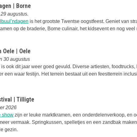
agen | Borne
 29 augustus.
Deze link opent in een nieuwe tab
lbuul’ndagen
is het grootste Twentse oogstfeest. Geniet van stra
amen op de braderie, Borne culinair, het kidsevent en nog veel
 Oele | Oele
n 30 augustus
Deze link opent in een nieuwe tab
is ook dit jaar weer goed gevuld. Diverse artiesten, foodtrucks,
 een waar festijn. Het terrein bestaat uit een feestterrein inclus
ival | Tilligte
er 2026
Deze link opent in een nieuwe tab
e show
zijn er leuke marktkramen, een onderdelenverkoop, en o
meer vermaak. Springkussen, spelletjes en een zandbak maken
le gezin.