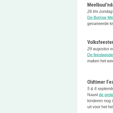
Meelbuul’nd
26 t/m zondag
De Bornse Me
gevarieerde kr
Volksfeesten
29 augustus e
De feestweide
maken het weer
Oldtimer Fest
5 & 6 septemb
Naast
de grot
kinderen nog 
uit voor het he