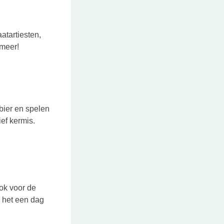
atartiesten,
 meer!
 bier en spelen
ief kermis.
ok voor de
 het een dag