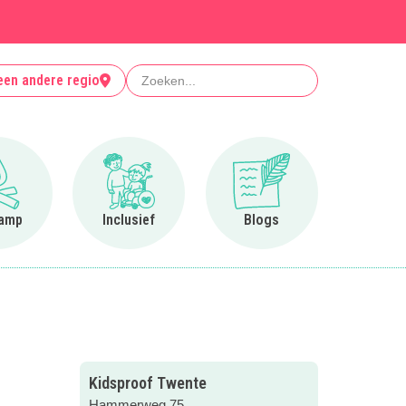
Zoeken
een andere regio
Ga naar Op kamp
Ga naar Inclusief
Ga naar Blogs
amp
Inclusief
Blogs
Kidsproof Twente
Hammerweg 75