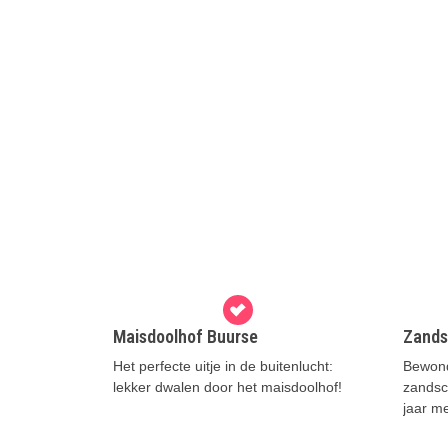
Maisdoolhof Buurse
Zands
Het perfecte uitje in de buitenlucht:
Bewond
lekker dwalen door het maisdoolhof!
zandscu
jaar m