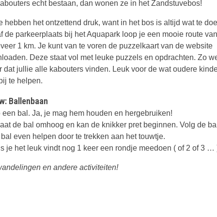
kabouters echt bestaan, dan wonen ze in het Zandstuvebos!
 hebben het ontzettend druk, want in het bos is altijd wat te do
f de parkeerplaats bij het Aquapark loop je een mooie route va
veer 1 km. Je kunt van te voren de puzzelkaart van de website
loaden. Deze staat vol met leuke puzzels en opdrachten. Zo we
r dat jullie alle kabouters vinden. Leuk voor de wat oudere kin
ij te helpen.
w: Ballenbaan
 een bal. Ja, je mag hem houden en hergebruiken!
 gaat de bal omhoog en kan de knikker pret beginnen. Volg de ba
 bal even helpen door te trekken aan het touwtje.
ls je het leuk vindt nog 1 keer een rondje meedoen ( of 2 of 3 … 
andelingen en andere activiteiten!