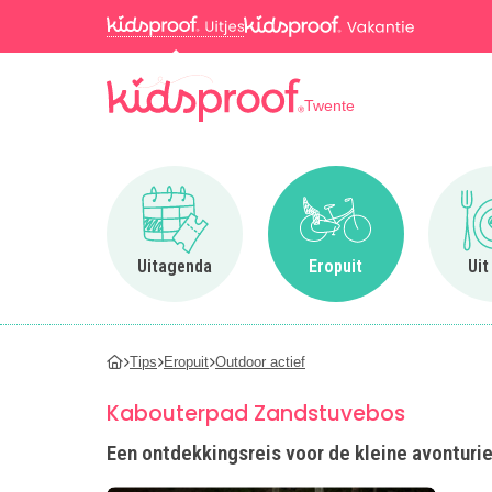
Twente
Ga naar Uitagenda
Ga naar Eropuit
Uitagenda
Eropuit
Uit
Tips
Eropuit
Outdoor actief
Kabouterpad Zandstuvebos
Een ontdekkingsreis voor de kleine avonturi