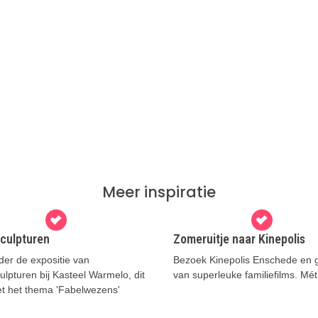
Meer inspiratie
culpturen
Zomeruitje naar Kinepolis
er de expositie van
Bezoek Kinepolis Enschede en g
lpturen bij Kasteel Warmelo, dit
van superleuke familiefilms. Mét
et het thema 'Fabelwezens'