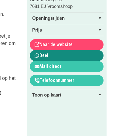
7681 EJ Vroomshoop
en.
Openingstijden
n
Prijs
et je
deren om
Naar de website
Deel
Mail direct
l op het
Telefoonnummer
)
Toon op kaart