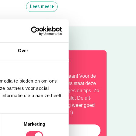
Lees meer
Over
alverwege de zomervakantie
 weken gehad, nog 3 weken te gaan! Voor de
 media te bieden en om ons
akantiegangers en de thuisblijvers staat deze
ze partners voor social
ieuwsbrief weer vol met leuke uitjes en tips. Zo
nformatie die u aan ze heeft
eb je die laatste 3 weken zo gevuld. De uit-
genda op de site staat iedere dag weer goed
ol. Goed insmeren, en heanig an :)
Marketing
tip top vakantie blog!