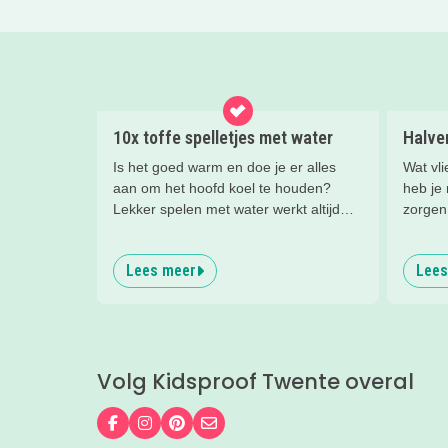
10x toffe spelletjes met water
Halve
Is het goed warm en doe je er alles
Wat vlie
aan om het hoofd koel te houden?
heb je
Lekker spelen met water werkt altijd
zorgen
goed en er zijn heel veel
tips vo
mogelijkheden. Wij hebben tien leuke
ideeën
Lees meer
Lees
waterspelletjes voor je op een rijtje
middag 
gezet!
Volg Kidsproof Twente overal
Volg ons op Facebook
Volg ons op Instagram
Volg ons op Pinterest
Mail ons