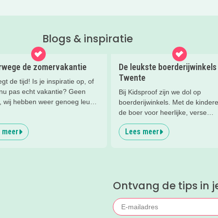
Blogs & inspiratie
rwege de zomervakantie
De leukste boerderijwinkels 
Twente
gt de tijd! Is je inspiratie op, of
 nu pas echt vakantie? Geen
Bij Kidsproof zijn we dol op
, wij hebben weer genoeg leuke
boerderijwinkels. Met de kinder
or je verzameld. Leuke uitjes en
de boer voor heerlijke, verse
 voor een dagje weg, of een
producten. Dat is niet alleen lekk
 meer
Lees meer
dicht bij huis. Veel plezier!
maar ook nog eens onwijs leer
Wij hebben de leukste boerderij
van Twente voor je op een rijtje 
Ontvang de tips in j