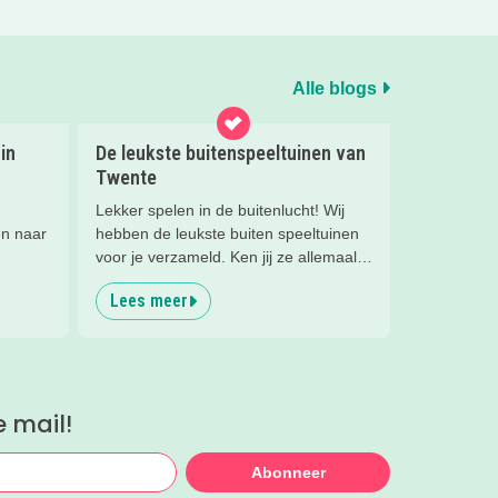
Alle blogs
in
De leukste buitenspeeltuinen van
Twente
Lekker spelen in de buitenlucht! Wij
en naar
hebben de leukste buiten speeltuinen
voor je verzameld. Ken jij ze allemaal
er,
al?
Lees meer
zaam!
winkels
gezet.
e mail!
Abonneer