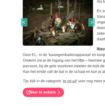
Als 
En ze
Vana
onge
down
zeke
daarb
Nieu
Gooi €1,- in de ‘kauwgomballenapparaat’ en koop
Onderin zie je de ingang van het liftje – hiermee
parcours, bij de gele vuurtoren moeten de kids de
Aan het einde valt de bal in de schaal en kun je a
Tip: kijk in de categorie ‘
er op uit
‘ voor nog meer w
Naar de website