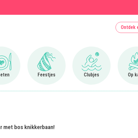
Ontdek 
Ga naar Uit eten
Ga naar Feestjes
Ga naar Clubjes
 eten
Feestjes
Clubjes
Op k
er met bos knikkerbaan!