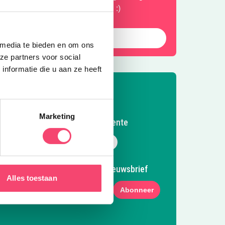
ol. Goed insmeren, en heanig an :)
tip top vakantie blog!
 media te bieden en om ons
ze partners voor social
nformatie die u aan ze heeft
Marketing
Volg Kidsproof Twente
Volg ons op Facebook
Volg ons op Instagram
Volg ons op Pinterest
Mail ons
Meld je aan voor onze nieuwsbrief
Alles toestaan
Abonneer