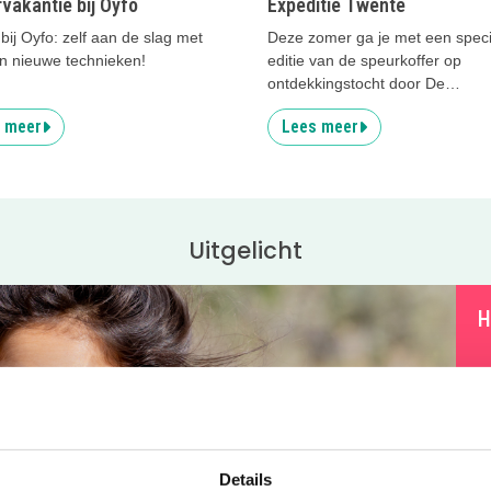
vakantie bij Oyfo
Expeditie Twente
bij Oyfo: zelf aan de slag met
Deze zomer ga je met een speci
n nieuwe technieken!
editie van de speurkoffer op
ontdekkingstocht door De
Museumfabriek.
 meer
Lees meer
Uitgelicht
H
3
v
n
h
Details
a