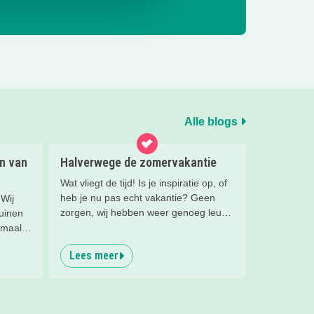
Alle blogs
en van
Halverwege de zomervakantie
Wat vliegt de tijd! Is je inspiratie op, of
heb je nu pas echt vakantie? Geen
 Wij
zorgen, wij hebben weer genoeg leuke
tuinen
tips voor je verzameld. Leuke uitjes en
lemaal
ideeën voor een dagje weg, of een
Lees meer
middag dicht bij huis. Veel plezier!