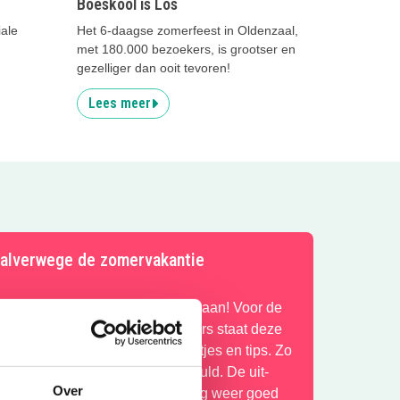
Boeskool is Lös
ale
Het 6-daagse zomerfeest in Oldenzaal,
met 180.000 bezoekers, is grootser en
gezelliger dan ooit tevoren!
Lees meer
alverwege de zomervakantie
 weken gehad, nog 3 weken te gaan! Voor de
akantiegangers en de thuisblijvers staat deze
ieuwsbrief weer vol met leuke uitjes en tips. Zo
eb je die laatste 3 weken zo gevuld. De uit-
Over
genda op de site staat iedere dag weer goed