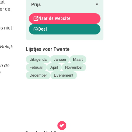
rt,
Prijs
er de
Naar de website
s niet
Deel
 Bekijk
Lijstjes voor Twente
Uitagenda
Januari
Maart
an de
Februari
April
November
!
December
Evenement