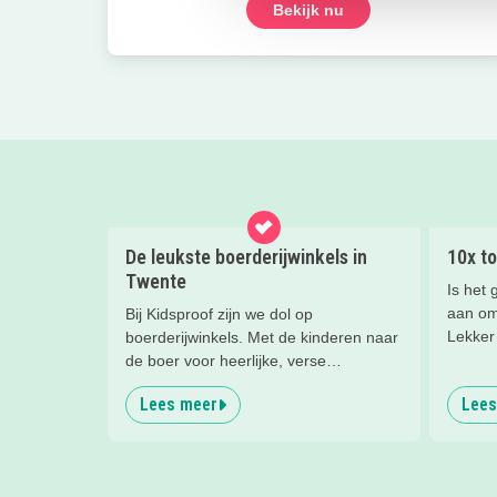
Bekijk nu
De leukste boerderijwinkels in
10x to
Twente
Is het 
aan om
Bij Kidsproof zijn we dol op
Lekker 
boerderijwinkels. Met de kinderen naar
goed en
de boer voor heerlijke, verse
mogeli
producten. Dat is niet alleen lekker,
Lees meer
Lees
watersp
maar ook nog eens onwijs leerzaam!
gezet!
Wij hebben de leukste boerderijwinkels
van Twente voor je op een rijtje gezet.