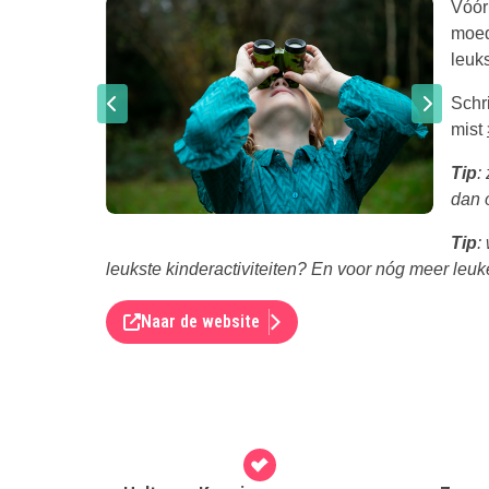
Vóór
moed
leuks
Schri
mist
Tip
:
dan 
Tip
:
leukste kinderactiviteiten? En voor nóg meer leuke
Naar de website