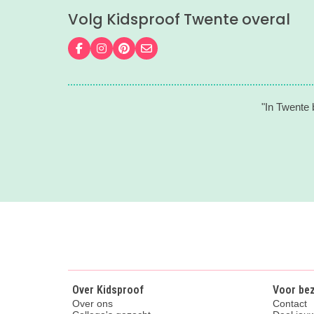
Volg Kidsproof Twente overal
Volg ons op Facebook
Volg ons op Instagram
Volg ons op Pinterest
Mail ons
"In Twente b
Over Kidsproof
Voor be
Over ons
Contact