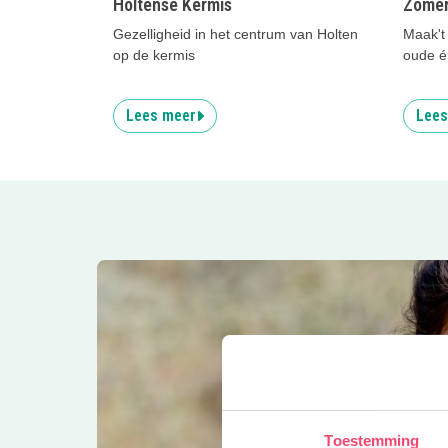
Holtense Kermis
Zomer
Gezelligheid in het centrum van Holten
Maak't 
op de kermis
oude é
Lees meer
Lees
Toestemming