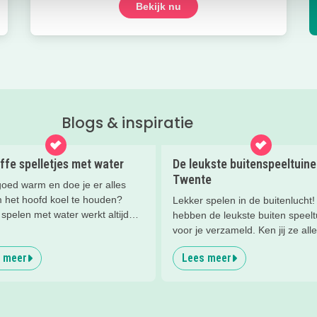
Bekijk nu
Blogs & inspiratie
ffe spelletjes met water
De leukste buitenspeeltuin
Twente
goed warm en doe je er alles
 het hoofd koel te houden?
Lekker spelen in de buitenlucht!
spelen met water werkt altijd
hebben de leukste buiten speel
 er zijn heel veel
voor je verzameld. Ken jij ze al
jkheden. Wij hebben tien leuke
al?
 meer
Lees meer
elletjes voor je op een rijtje