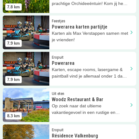
prachtige Orchideeëntuin! Kom jij hem
7.8
km
bewonderen?
Lees meer
Powerarea karten partijtje
Feestjes
Powerarea karten partijtje
Karten als Max Verstappen samen met
je vrienden!
7.9
km
Lees meer
Powerarea
Eropuit
Powerarea
Karten, escape rooms, lasergame &
paintball vind je allemaal onder 1 dak
7.9
km
bij Powerarea.
Lees meer
Woodz Restaurant &amp; Bar
Uit eten
Woodz Restaurant & Bar
Op zoek naar dat ultieme
vakantiegevoel in een rustige en
8.3
km
serene setting? Dan moet je bij Woodz
zijn.
Lees meer
Résidence Valkenburg
Eropuit
Résidence Valkenburg