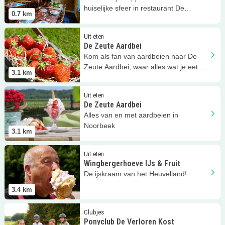
huiselijke sfeer in restaurant De
0.7
km
Smockelaer!
Lees meer
De Zeute Aardbei
Uit eten
De Zeute Aardbei
Kom als fan van aardbeien naar De
Zeute Aardbei, waar alles wat je eet
3.1
km
van of met aardbeien is!
Lees meer
De Zeute Aardbei
Uit eten
De Zeute Aardbei
Alles van en met aardbeien in
Noorbeek
3.1
km
Lees meer
Wingbergerhoeve IJs &amp; Fruit
Uit eten
Wingbergerhoeve IJs & Fruit
De ijskraam van het Heuvelland!
3.4
km
Lees meer
Ponyclub De Verloren Kost
Clubjes
Ponyclub De Verloren Kost