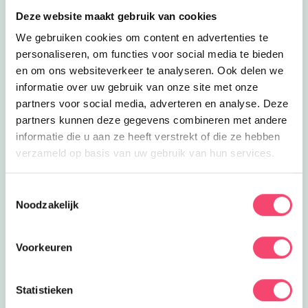
Lees meer
Mosaqua
Eropuit
Deze website maakt gebruik van cookies
Mosaqua
We gebruiken cookies om content en advertenties te
Kom lekker spetteren in het
subtropische water van Mosaqua
personaliseren, om functies voor social media te bieden
3.9
km
zowel binnen als buiten!
en om ons websiteverkeer te analyseren. Ook delen we
Lees meer
De Pannekoekenmolen
informatie over uw gebruik van onze site met onze
Uit eten
De Pannekoekenmolen
partners voor social media, adverteren en analyse. Deze
Kom heerlijk genieten van de lekkerste
partners kunnen deze gegevens combineren met andere
pannenkoeken in Gulpen!
informatie die u aan ze heeft verstrekt of die ze hebben
4.1
km
verzameld op basis van uw gebruik van hun services.
Lees meer
Paradijsvogels Boerengolf
Eropuit
Paradijsvogels Boerengolf
Toestemmingsselectie
Zin in een leuke actieve dag met de
Noodzakelijk
hele familie in de buitenlucht? Doe
4.9
km
mee met Boerengolf!
Lees meer
Boscafé 't Hijgend Hert
Voorkeuren
Uit eten
Boscafé 't Hijgend Hert
Een heerlijk hapje eten of een drankje
Statistieken
drinken met panoramazicht bij Boscafé
6.4
km
't Hijgend Hert!