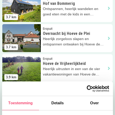
Hof van Bommerig
Ontspannen, heerlijk wandelen en
goed eten met de kids in een
3.7
km
vakantiewoning van Hof van
Bommerig!
Lees meer
Overnacht bij Hoeve de Plei
Eropuit
Overnacht bij Hoeve de Plei
Heerlijk zorgeloos slapen en
ontspannen ontwaken bij Hoeve de
3.7
km
Plei samen met je kinderen!
Lees meer
Hoeve de Vrijheerlijkheid
Eropuit
Hoeve de Vrijheerlijkheid
Heerlijk uitrusten in een van de vier
vakantiewoningen van Hoeve de
3.9
km
Vrijheerlijkheid!
Lees meer
Discozwemmen bij Mosaqua
Eropuit | Uitagenda
Discozwemmen bij Mosaqua
Bij Mosaqua klinken vandaag vrolijke
Toestemming
Details
Over
beats tijdens jouw zwemavontuur!
3.9
km