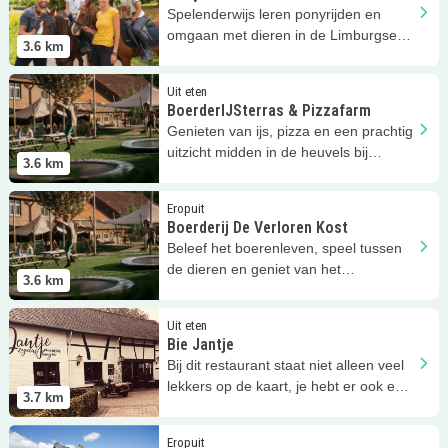
Spelenderwijs leren ponyrijden en
omgaan met dieren in de Limburgse
3.6
km
buitenlucht
Lees meer
BoerderIJSterras &amp; Pizzafarm
Uit eten
BoerderIJSterras & Pizzafarm
Genieten van ijs, pizza en een prachtig
uitzicht midden in de heuvels bij
3.6
km
Boerderij De Verloren Kost!
Lees meer
Boerderij De Verloren Kost
Eropuit
Boerderij De Verloren Kost
Beleef het boerenleven, speel tussen
de dieren en geniet van het
3.6
km
heuvellandschap in Zuid-Limburg
Lees meer
Bie Jantje
Uit eten
Bie Jantje
Bij dit restaurant staat niet alleen veel
lekkers op de kaart, je hebt er ook een
3.7
km
prachtig uitzicht!
Lees meer
Hof van Bommerig
Eropuit