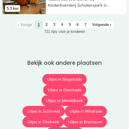
Kinderboerderij Schutterspark in
5.3
km
Brunssum! Of kom lekker spelen!
‹ Vorige
1
2
3
4
5
6
7
Volgende ›
721 tips voor je kinderen
Bekijk ook andere plaatsen
Uitjes in Bingelrade
Uitjes in Doenrade
Uitjes in Merkelbeek
Uitjes in Schinveld
Uitjes in Windraak
Uitjes in Oirsbeek
Uitjes in Brunssum