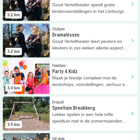
Goud Verteltheater speelt gratis
kindervoorstellingen in het Limburgs
3.2
km
dialect!
Lees meer
Dramalessen
Clubjes
Dramalessen
Goud Verteltheater leert peuters en
kleuters in zes weken allerlei aspecten
3.2
km
van drama!
Lees meer
Party 4 Kidz
Feestjes
Party 4 Kidz
Maak je feestje compleet met de
workshops, voorstellingen, verhuur en
3.4
km
decoratie van Party 4 Kidz!
Lees meer
Speeltuin Breukberg
Eropuit
Speeltuin Breukberg
Lekker spelen in een hele toffe
speeltuin met in de zomermaanden
3.5
km
ook zwembadfun!
Lees meer
Restaurant Windraak31
Uit eten