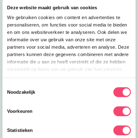
Lees meer
RSVG Zuid-Limburg
Inclusief
Deze website maakt gebruik van cookies
RSVG Zuid-Limburg
Paardrijden met een beperking? Dat
We gebruiken cookies om content en advertenties te
kan bij Rijden Specifiek Voor
personaliseren, om functies voor social media te bieden
4.1
km
Gehandicapten!
en om ons websiteverkeer te analyseren. Ook delen we
Sluiten
Lees meer
Keyboard, Piano, Accordeon
informatie over uw gebruik van onze site met onze
Clubjes
Keyboard, Piano, Accordeon
partners voor social media, adverteren en analyse. Deze
Leer spelen op een keyboard, piano of
partners kunnen deze gegevens combineren met andere
op een accordeon bij de muzieklessen
informatie die u aan ze heeft verstrekt of die ze hebben
4.2
km
van Keyboardles Sittard.
verzameld op basis van uw gebruik van hun services.
Lees meer
Chocolade kinderfeestje
Feestjes
Chocolade kinderfeestje
Toestemmingsselectie
Het lekkerste chocolade kinderfeestje
Noodzakelijk
vier je bij Rousseau in Sittard!
4.4
km
Lees meer
Schutterspark
Voorkeuren
Eropuit
Schutterspark
Wandelen, fietsen, spelen, eten en
Statistieken
drinken, maar vooral genieten van de
Doe mee en maak kans op één van de 5
5
km
natuur in dit natuurpark!