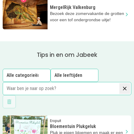
MergelRijk Valkenburg
Bezoek deze zomervakantie de grotten
voor een tof ondergrondse uitje!
Tips in en om Jabeek
Wis filters
Lees meer
Bloementuin Plukgeluk
Eropuit
Bloementuin Plukgeluk
Pluk je eigen bloemen en maak er een