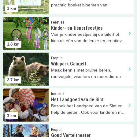
prachtig boeket bloemen van!
1
km
Lees meer
Kinder- en tienerfeestjes
Feestjes
Kinder- en tienerfeestjes
Vier je kinderfeestjes bij de Siterhof,
kies uit één van de leuke en creatieve
1.8
km
kinderworkshops!
Lees meer
Wildpark Gangelt
Eropuit
Wildpark Gangelt
Maak kennis met bruine beren,
roofvogels, visotters en meer dieren bij
2.7
km
Wildpark Gangelt!
Lees meer
Het Landgoed van de Sint
Inclusief
Het Landgoed van de Sint
Bezoek het Landgoed van de Sint en
help de pieten. Ook voor kinderen met
3
km
een beperking.
Lees meer
Goud Verteltheater
Eropuit
Goud Verteltheater