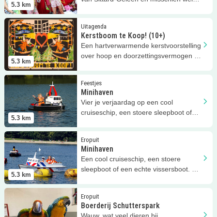
5.3
km
van heel Nederland!
Lees meer
Kerstboom te Koop! (10+)
Uitagenda
Kerstboom te Koop! (10+)
Een hartverwarmende kerstvoorstelling
over hoop en doorzettingsvermogen in
5.3
km
Gymzaal Dominicanenwal!
Lees meer
Minihaven
Feestjes
Minihaven
Vier je verjaardag op een cool
cruiseschip, een stoere sleepboot of
5.3
km
een echte vissersboot!
Lees meer
Minihaven
Eropuit
Minihaven
Een cool cruiseschip, een stoere
sleepboot of een echte vissersboot. Je
5.3
km
bepaalt zelf welke je bevaart!
Lees meer
Boerderij Schutterspark
Eropuit
Boerderij Schutterspark
Wauw, wat veel dieren bij