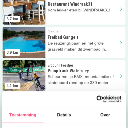
Restaurant Windraak31
Kom lekker eten bij WINDRAAK31!
3.7
km
Lees meer
Freibad Gangelt
Eropuit
Freibad Gangelt
De reuzenglijbaan en het grote
grasveld maken dit zwembad in
3.9
km
Duitsland leuk voor jong en oud!
Lees meer
Pumptrack Watersley
Eropuit | Feestjes
Pumptrack Watersley
Scheur met je BMX, mountainbike of
skateboard rond op de 330 meter
4.1
km
lange asfaltbaan in Sittard!
Lees meer
Mountainbike trainingen
Clubjes
Mountainbike trainingen
In het Watersley R+D Offroad Team
Toestemming
Details
Over
kunnen kinderen wekelijks scheuren
4.1
km
op hun mountainbike!