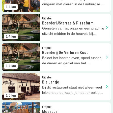
omgaan met dieren in de Limburgse
1.4
km
buitenlucht
Lees meer
BoerderIJSterras &amp; Pizzafarm
Uit eten
BoerderIJSterras & Pizzafarm
Genieten van ijs, pizza en een prachtig
uitzicht midden in de heuvels bij
1.4
km
Boerderij De Verloren Kost!
Lees meer
Boerderij De Verloren Kost
Eropuit
Boerderij De Verloren Kost
Beleef het boerenleven, speel tussen
de dieren en geniet van het
1.4
km
heuvellandschap in Zuid-Limburg
Lees meer
Bie Jantje
Uit eten
Bie Jantje
Bij dit restaurant staat niet alleen veel
lekkers op de kaart, je hebt er ook een
1.5
km
prachtig uitzicht!
Lees meer
Mosaqua
Eropuit
Mosaqua