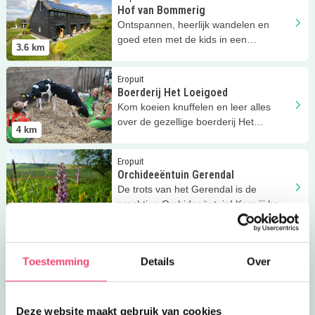
Hof van Bommerig
Ontspannen, heerlijk wandelen en
goed eten met de kids in een
3.6
km
vakantiewoning van Hof van
Bommerig!
Lees meer
Boerderij Het Loeigoed
Eropuit
Boerderij Het Loeigoed
Kom koeien knuffelen en leer alles
over de gezellige boerderij Het
4
km
Loeigoed!
Lees meer
Orchideeëntuin Gerendal
Eropuit
Orchideeëntuin Gerendal
De trots van het Gerendal is de
prachtige Orchideeëntuin! Kom jij hem
4.1
km
bewonderen?
Lees meer
Recreatieboerderij de Keutenberg
Eropuit
Recreatieboerderij de Keutenberg
Toestemming
Details
Over
Op Boerderij de Keutenberg in Schin
op Geul beleef je samen het echte
boerenleven!
4.2
km
Deze website maakt gebruik van cookies