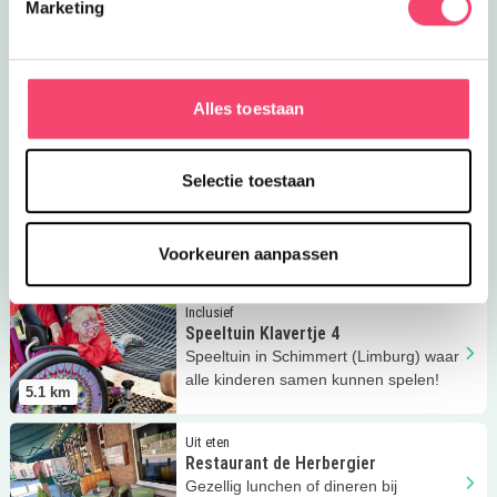
4.6
km
Marketing
Lees meer
Miljoenenlijn
Eropuit
Miljoenenlijn
Stap in, voor een onvergetelijke rit met
Alles toestaan
de stoom- of dieseltrein!
5
km
Lees meer
De Miljoenenlijn
Selectie toestaan
Inclusief
De Miljoenenlijn
Met de Miljoenenlijn kan ieder kind een
rit kan maken met een ouderwetse
Voorkeuren aanpassen
5
km
stoomtrein.
Lees meer
Speeltuin Klavertje 4
Inclusief
Speeltuin Klavertje 4
Speeltuin in Schimmert (Limburg) waar
alle kinderen samen kunnen spelen!
5.1
km
Lees meer
Restaurant de Herbergier
Uit eten
Restaurant de Herbergier
Gezellig lunchen of dineren bij