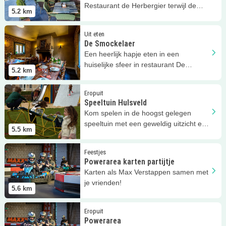
Restaurant de Herbergier terwijl de
5.2
km
kinderen zich prima vermaken!
Lees meer
De Smockelaer
Uit eten
De Smockelaer
Een heerlijk hapje eten in een
huiselijke sfeer in restaurant De
5.2
km
Smockelaer!
Lees meer
Speeltuin Hulsveld
Eropuit
Speeltuin Hulsveld
Kom spelen in de hoogst gelegen
speeltuin met een geweldig uitzicht en
5.5
km
heel veel speeltoestellen.
Lees meer
Powerarea karten partijtje
Feestjes
Powerarea karten partijtje
Karten als Max Verstappen samen met
je vrienden!
5.6
km
Lees meer
Powerarea
Eropuit
Powerarea