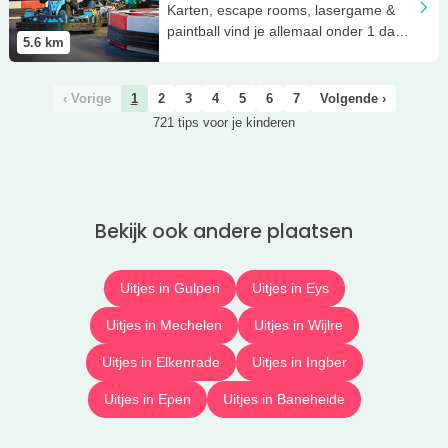
Karten, escape rooms, lasergame &
paintball vind je allemaal onder 1 dak
5.6
km
bij Powerarea.
‹ Vorige
1
2
3
4
5
6
7
Volgende ›
721 tips voor je kinderen
Bekijk ook andere plaatsen
Uitjes in Gulpen
Uitjes in Eys
Uitjes in Mechelen
Uitjes in Wijlre
Uitjes in Elkenrade
Uitjes in Ingber
Uitjes in Epen
Uitjes in Baneheide