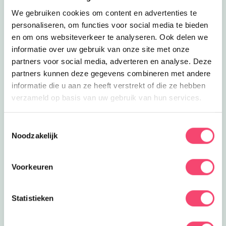
Lees meer
Herberg de Bernardushoeve
We gebruiken cookies om content en advertenties te
Uit eten
Herberg de Bernardushoeve
personaliseren, om functies voor social media te bieden
Bij De Bernardushoeve kan je écht van
en om ons websiteverkeer te analyseren. Ook delen we
het Limburgse leven proeven met het
informatie over uw gebruik van onze site met onze
4.2
km
hele gezin!
partners voor social media, adverteren en analyse. Deze
Lees meer
Wingbergerhoeve IJs &amp; Fruit
Uit eten
partners kunnen deze gegevens combineren met andere
Wingbergerhoeve IJs & Fruit
informatie die u aan ze heeft verstrekt of die ze hebben
De ijskraam van het Heuvelland!
verzameld op basis van uw gebruik van hun services.
4.6
km
Toestemmingsselectie
Lees meer
Woodz Restaurant &amp; Bar
Uit eten
Noodzakelijk
Woodz Restaurant & Bar
Op zoek naar dat ultieme
vakantiegevoel in een rustige en
Voorkeuren
4.6
km
serene setting? Dan moet je bij Woodz
zijn.
Lees meer
Résidence Valkenburg
Eropuit
Statistieken
Résidence Valkenburg
Heerlijk overnachten met de kids op
een toppark in Schin op Geul!