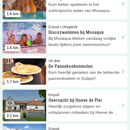
Kom lekker spetteren in het
subtropische water van Mosaqua
1.6
km
zowel binnen als buiten!
Lees meer
Discozwemmen bij Mosaqua
Eropuit | Uitagenda
Discozwemmen bij Mosaqua
Bij Mosaqua klinken vandaag vrolijke
beats tijdens jouw zwemavontuur!
1.6
km
Lees meer
De Pannekoekenmolen
Uit eten
De Pannekoekenmolen
Kom heerlijk genieten van de lekkerste
pannenkoeken in Gulpen!
1.7
km
Lees meer
Overnacht bij Hoeve de Plei
Eropuit
Overnacht bij Hoeve de Plei
Heerlijk zorgeloos slapen en
ontspannen ontwaken bij Hoeve de
2.1
km
Plei samen met je kinderen!
Lees meer
Hof van Bommerig
Eropuit