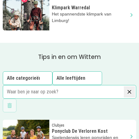
Klimpark Warredal
Het spannendste klimpark van
Limburg!
Tips in en om Wittem
Wis filters
Lees meer
Ponyclub De Verloren Kost
Clubjes
Ponyclub De Verloren Kost
Spelenderwijs leren ponyrijden en