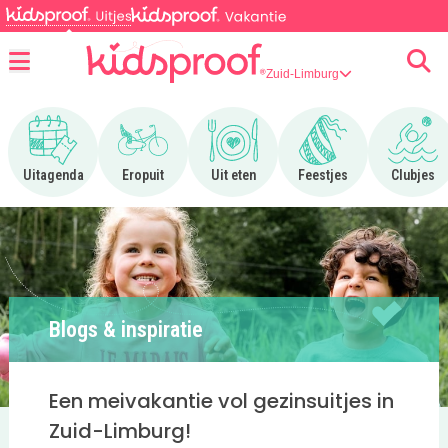
Zuid-Limburg
Menu
Ga naar Uitagenda
Ga naar Eropuit
Ga naar Uit eten
Ga naar Feestjes
Ga n
Uitagenda
Eropuit
Uit eten
Feestjes
Clubjes
Blogs & inspiratie
Een meivakantie vol gezinsuitjes in
Zuid-Limburg!