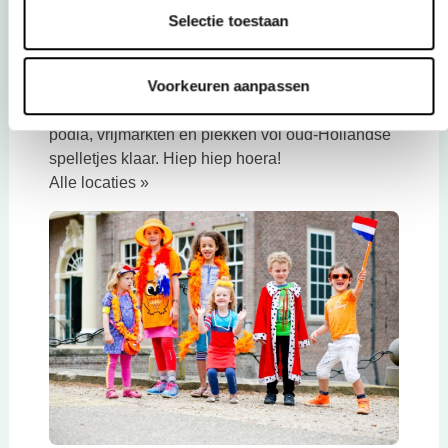
Selectie toestaan
Koningsdag
Op 27 april kleurt het hele land weer oranje!
Voorkeuren aanpassen
Vieren jullie de verjaardag van de koning mee?
Op heel veel plekken in de regio staan grote
podia, vrijmarkten en plekken vol oud-Hollandse
spelletjes klaar. Hiep hiep hoera!
Alle locaties »