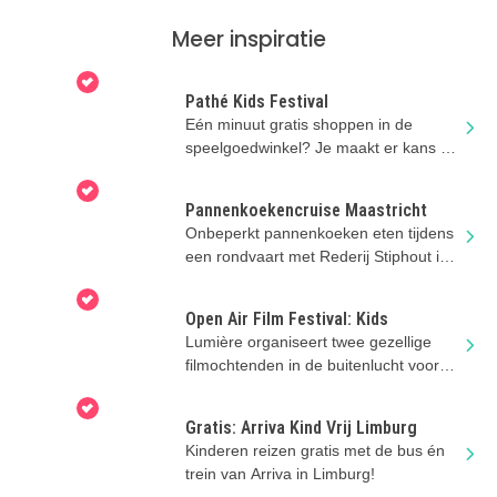
Meer inspiratie
Pathé Kids Festival
Eén minuut gratis shoppen in de
speelgoedwinkel? Je maakt er kans op
na je bioscoopbezoek deze zomer!
Pannenkoekencruise Maastricht
Onbeperkt pannenkoeken eten tijdens
een rondvaart met Rederij Stiphout in
Maastricht!
Open Air Film Festival: Kids
Lumière organiseert twee gezellige
filmochtenden in de buitenlucht voor
jonge filmliefhebbers!
Gratis: Arriva Kind Vrij Limburg
Kinderen reizen gratis met de bus én
trein van Arriva in Limburg!