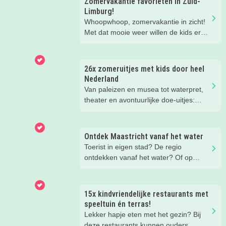
Zomervakantie favorieten in Zuid-
Limburg!
Whoopwhoop, zomervakantie in zicht!
Met dat mooie weer willen de kids er
vast eens lekker op uit. Plannen maar!
Onder de grond, in de bomen of met
beide benen op de grond. Bewonder
26x zomeruitjes met kids door heel
voorstellingen op sprookjesachtige
Nederland
locaties, én reis er gratis naartoe!
Van paleizen en musea tot waterpret,
theater en avontuurlijke doe-uitjes:
ontdek 26 favoriete zomeruitjes voor
gezinnen door heel Nederland.
Ontdek Maastricht vanaf het water
Toerist in eigen stad? De regio
ontdekken vanaf het water? Of op
zoek naar een tof uitje voor deze
zomer? Bij Rederij Stiphout ben je aan
het goede adres. Van lekker smullen
15x kindvriendelijke restaurants met
tijdens een cruise, kapitein van je
speeltuin én terras!
eigen sloep tot een mooie rondvaart.
Lekker hapje eten met het gezin? Bij
Dit zijn de leukste tips!
deze restaurants kunnen ouders