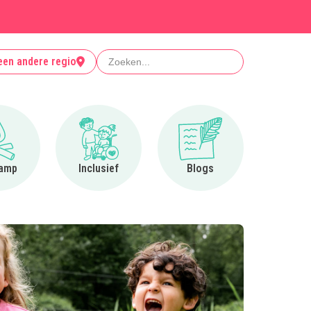
Zoeken
een andere regio
Ga naar Op kamp
Ga naar Inclusief
Ga naar Blogs
amp
Inclusief
Blogs