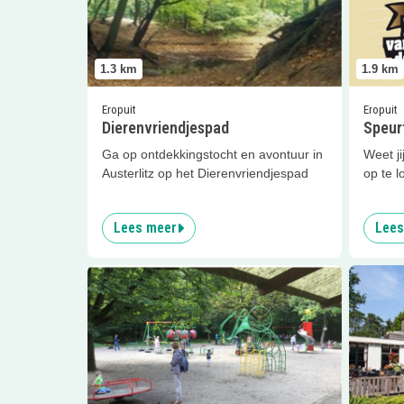
1.3
km
1.9
km
Eropuit
Eropuit
Dierenvriendjespad
Speurt
Ga op ontdekkingstocht en avontuur in
Weet ji
Austerlitz op het Dierenvriendjespad
op te l
Lees meer
Lees
Lees meer
Pyramide van Austerlitz
Lees me