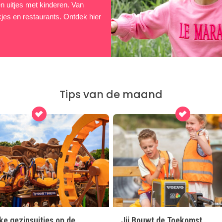
 en uitjes met kinderen. Van
kjes en restaurants. Ontdek hier
Tips van de maand
ke gezinsuitjes op de
Jij Bouwt de Toekomst