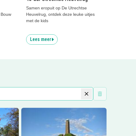
Samen eropuit op De Utrechtse
t Bouw
Heuvelrug, ontdek deze leuke uitjes
met de kids
Lees meer
Wis filters
ide
Lees meer
Pyramide van Napoleon