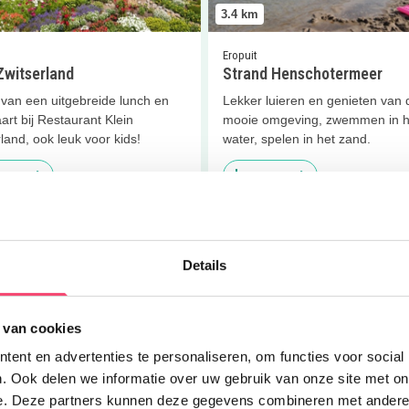
3.4
km
Eropuit
Zwitserland
Strand Henschotermeer
 van een uitgebreide lunch en
Lekker luieren en genieten van 
art bij Restaurant Klein
mooie omgeving, zwemmen in h
land, ook leuk voor kids!
water, spelen in het zand.
 meer
Lees meer
er
Het Oude Strandhuis
Lees meer
Ben jij al een Movin
Details
 van cookies
ent en advertenties te personaliseren, om functies voor social
4.6
km
. Ook delen we informatie over uw gebruik van onze site met on
e. Deze partners kunnen deze gegevens combineren met andere i
 Uit eten
Clubjes