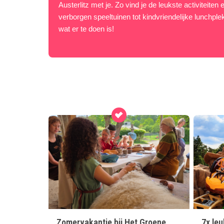
Austerlitz met je. Zo vind je de leukste activiteiten
verborgen speeltuinen tot kindvriendelijke lunchple
wat er te doen is!
Zomervakantie bij Het Groene
7x leu