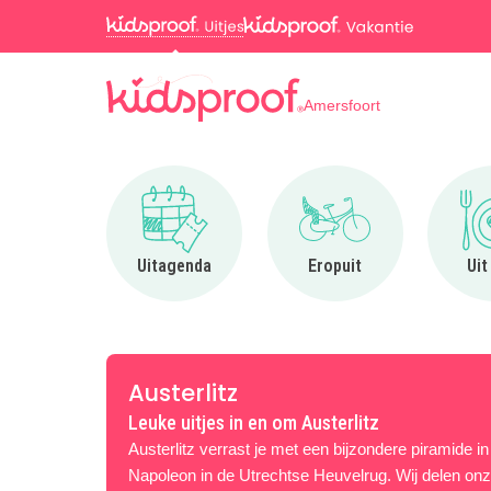
Amersfoort
Ga naar Uitagenda
Ga naar Eropuit
Uitagenda
Eropuit
Uit
Austerlitz
Leuke uitjes in en om Austerlitz
Austerlitz verrast je met een bijzondere piramide 
Napoleon in de Utrechtse Heuvelrug. Wij delen onze