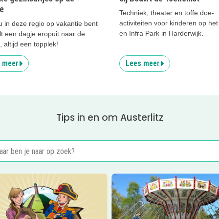
e
Techniek, theater en toffe doe-
activiteiten voor kinderen op he
u in deze regio op vakantie bent
en Infra Park in Harderwijk.
ilt een dagje eropuit naar de
 altijd een topplek!
 meer
Lees meer
Tips in en om Austerlitz
er
Speurtocht voor de familie
Lees meer
Speeltuin bij Pyram