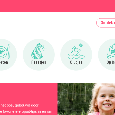
Ontdek 
Ga naar Uit eten
Ga naar Feestjes
Ga naar Clubjes
 eten
Feestjes
Clubjes
Op k
in het bos, gebouwd door
 favoriete eropuit-tips in en om