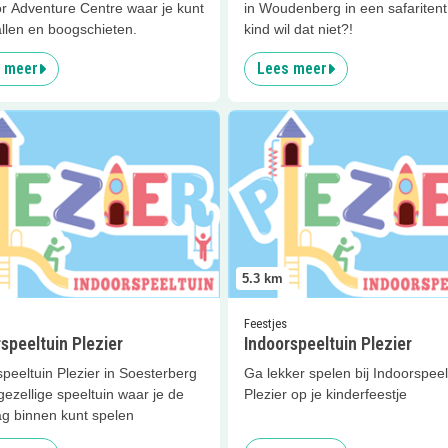
r Adventure Centre waar je kunt
in Woudenberg in een safaritent
llen en boogschieten.
kind wil dat niet?!
 meer
Lees meer
er
Indoorspeeltuin Plezier
Lees meer
Indoorspeeltuin Ple
5.3
km
Feestjes
speeltuin Plezier
Indoorspeeltuin Plezier
peeltuin Plezier in Soesterberg
Ga lekker spelen bij Indoorspeel
gezellige speeltuin waar je de
Plezier op je kinderfeestje
ag binnen kunt spelen