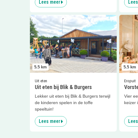
Lees meer
Lees
Lees meer
Uit eten bij Blik &amp; Burgers
Lees me
5.5
km
5.5
km
Uit eten
Eropuit
Uit eten bij Blik & Burgers
Vorste
Lekker uit eten bij Blik & Burgers terwijl
Vier e
de kinderen spelen in de toffe
keizer
speeltuin!
Lees meer
Lees