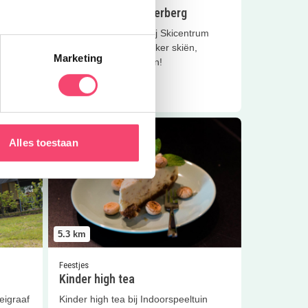
Skifeestje in Soesterberg
Vier je kinderfeestje bij Skicentrum
pe
Soesterberg en ga lekker skiën,
Marketing
snowboarden en tuben!
Lees meer
igraaf
Lees meer
Kinder high tea
Alles toestaan
5.3
km
Feestjes
Kinder high tea
eigraaf
Kinder high tea bij Indoorspeeltuin