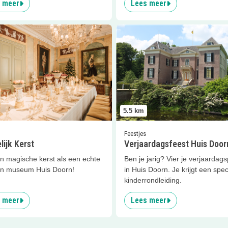
 meer
Lees meer
er
Vorstelijk Kerst
Lees meer
Verjaardagsfeest H
5.5
km
Feestjes
lijk Kerst
Verjaardagsfeest Huis Door
en magische kerst als een echte
Ben je jarig? Vier je verjaardagsp
 in museum Huis Doorn!
in Huis Doorn. Je krijgt een spec
kinderrondleiding.
 meer
Lees meer