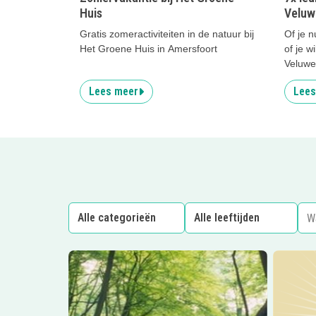
Huis
Veluw
Gratis zomeractiviteiten in de natuur bij
Of je n
Het Groene Huis in Amersfoort
of je w
Veluwe,
Lees meer
Lees
Lees meer
Dierenvriendjespad
Lees me