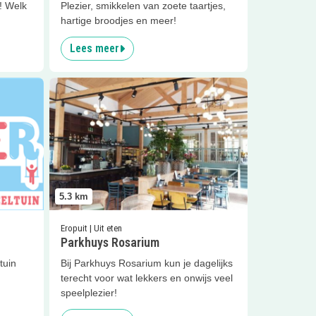
! Welk
Plezier, smikkelen van zoete taartjes,
hartige broodjes en meer!
Lees meer
zier
Lees meer
Parkhuys Rosarium
5.3
km
Eropuit | Uit eten
Parkhuys Rosarium
tuin
Bij Parkhuys Rosarium kun je dagelijks
terecht voor wat lekkers en onwijs veel
speelplezier!