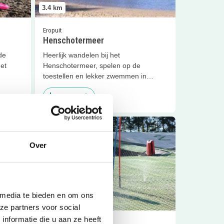
3.4
km
Eropuit
Henschotermeer
de
Heerlijk wandelen bij het
et
Henschotermeer, spelen op de
toestellen en lekker zwemmen in
Sluiten
Woudenberg.
Lees meer
g Star?
Lees meer
Skifeestje in Soesterberg
Over
 media te bieden en om ons
4.6
km
ze partners voor social
nformatie die u aan ze heeft
Feestjes