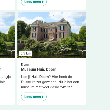
Lees meer
uis Doorn
Lees meer
Museum Huis Doorn
5.5
km
Eropuit
n
Museum Huis Doorn
artijtje
Ken jij Huis Doorn? Hier heeft de
iale
Duitse keizer gewoond! Nu is het een
museum met veel kidsactiviteiten.
Lees meer