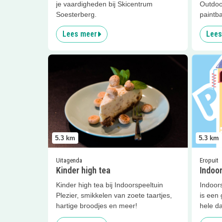
je vaardigheden bij Skicentrum
Outdoo
Soesterberg.
paintba
Lees meer
Lees
Lees meer
Kinder high tea
Lees me
5.3
km
5.3
km
Uitagenda
Eropuit
Kinder high tea
Indoor
Kinder high tea bij Indoorspeeltuin
Indoors
Plezier, smikkelen van zoete taartjes,
is een 
hartige broodjes en meer!
hele d