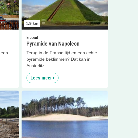
1.9
km
Eropuit
Pyramide van Napoleon
s een
Terug in de Franse tijd en een echte
pyramide beklimmen? Dat kan in
Austerlitz.
Lees meer
meer
Lees meer
Henschotermeer