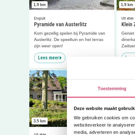
1.9
km
1.9
km
Eropuit
Uit eten
Pyramide van Austerlitz
Klein 
Kom gezellig spelen bij Pyramide van
Geniet
Austerlitz. De speeltuin en het terras
dinerka
zijn weer open!
Zwitser
Lees meer
Lees
Lees meer
Pannenkoekenhuis Bergzicht
Lees me
Toestemming
Deze website maakt gebruik
We gebruiken cookies om cont
3.5
km
4.5
km
websiteverkeer te analyseren
media, adverteren en analys
Uit eten
Eropuit |