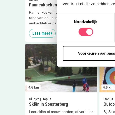
verstrekt of die ze hebben v
Pannenkoekenhuis Bergzicht
Het O
Pannenkoekenhuis Bergzicht: aan de
Geniet 
Toestemmingsselectie
rand van de Leusderhei smullen van
drankj
Noodzakelijk
ambachtelijke pannenkoeken!
het He
Lees meer
Lees
Lees meer
Skiën in Soesterberg
Lees me
Voorkeuren aanpas
4.6
km
4.6
km
Clubjes | Eropuit
Eropuit
Skiën in Soesterberg
Outdo
Leer skiën of snowboarden, of verbeter
Bij Ski