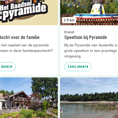
1.9
km
Eropuit
ocht voor de familie
Speeltuin bij Pyramide
j het raadsel van de pyramide
Bij de Pyramide van Austerlitz i
ossen in deze familiespeurtocht?
grote speeltuin in een prachtige
omgeving.
 meer
Lees meer
er
Klein Zwitserland
Lees meer
Strand Henschoter