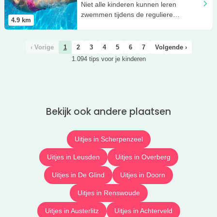
Niet alle kinderen kunnen leren
zwemmen tijdens de reguliere
4.9
km
zwemlessen in de Octopus in Leusden
‹ Vorige
1
2
3
4
5
6
7
Volgende ›
1.094 tips voor je kinderen
Bekijk ook andere plaatsen
Uitjes in Scherpenzeel
Uitjes in Leusden
Uitjes in Overberg
Uitjes in De Glind
Uitjes in Doorn
Uitjes in Renswoude
Uitjes in Austerlitz
Uitjes in Achterveld