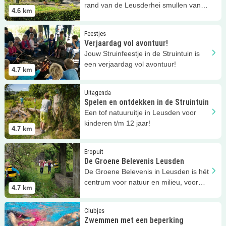
rand van de Leusderhei smullen van
4.6
km
ambachtelijke pannenkoeken!
Lees meer
Verjaardag vol avontuur!
Feestjes
Verjaardag vol avontuur!
Jouw Struinfeestje in de Struintuin is
een verjaardag vol avontuur!
4.7
km
Lees meer
Spelen en ontdekken in de Struintuin
Uitagenda
Spelen en ontdekken in de Struintuin
Een tof natuuruitje in Leusden voor
kinderen t/m 12 jaar!
4.7
km
Lees meer
De Groene Belevenis Leusden
Eropuit
De Groene Belevenis Leusden
De Groene Belevenis in Leusden is hét
centrum voor natuur en milieu, voor
4.7
km
alles op het gebied Natuur!
Lees meer
Zwemmen met een beperking
Clubjes
Zwemmen met een beperking