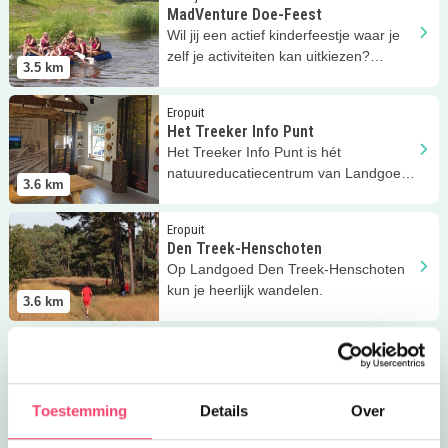
MadVenture Doe-Feest
Wil jij een actief kinderfeestje waar je
zelf je activiteiten kan uitkiezen?
3.5
km
MadVenture in Woudenberg!
Lees meer
Het Treeker Info Punt
Eropuit
Het Treeker Info Punt
Het Treeker Info Punt is hét
natuureducatiecentrum van Landgoed
3.6
km
Den Treek-Henschoten!
Lees meer
Den Treek-Henschoten
Eropuit
Den Treek-Henschoten
Op Landgoed Den Treek-Henschoten
kun je heerlijk wandelen.
3.6
km
Lees meer
Kanocentrum Boerderij Berg
Eropuit
Kanocentrum Boerderij Berg
Wil je iets actiefs in de natuur doen?
Dan is kanoën een leuke en
Toestemming
Details
Over
3.7
km
ontspannende optie!