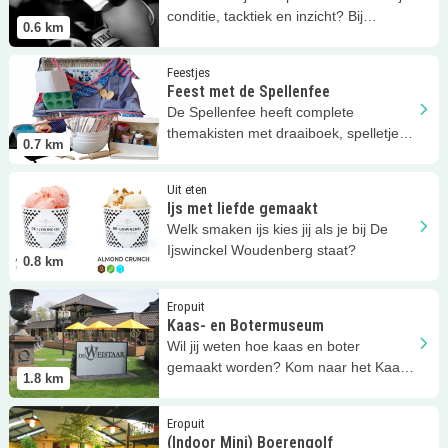
conditie, tacktiek en inzicht? Bij
0.6
km
Boksschool Keller kan het!
Lees meer
Feest met de Spellenfee
Feestjes
Feest met de Spellenfee
De Spellenfee heeft complete
themakisten met draaiboek, spelletjes,
0.7
km
themakleding en speurtocht. Handig!
Lees meer
Ijs met liefde gemaakt
Uit eten
Ijs met liefde gemaakt
Welk smaken ijs kies jij als je bij De
Ijswinckel Woudenberg staat?
0.8
km
Lees meer
Kaas- en Botermuseum
Eropuit
Kaas- en Botermuseum
Wil jij weten hoe kaas en boter
gemaakt worden? Kom naar het Kaas-
1.8
km
en Botermuseum in de Weistaar.
Lees meer
(Indoor Mini) Boerengolf
Eropuit
(Indoor Mini) Boerengolf