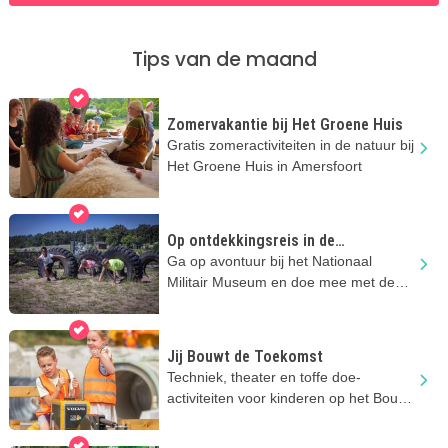
Tips van de maand
Zomervakantie bij Het Groene Huis
Gratis zomeractiviteiten in de natuur bij
Het Groene Huis in Amersfoort
Op ontdekkingsreis in de
zomervakantie
Ga op avontuur bij het Nationaal
Militair Museum en doe mee met de
stoere activiteiten
Jij Bouwt de Toekomst
Techniek, theater en toffe doe-
activiteiten voor kinderen op het Bouw
en Infra Park in Harderwijk.