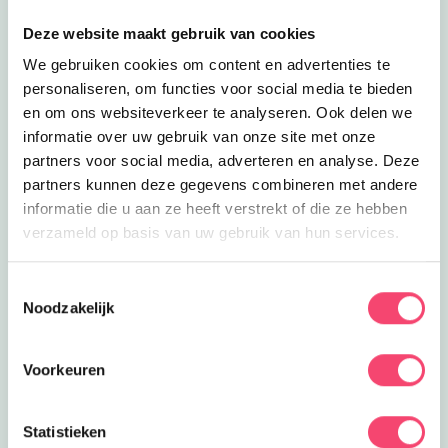
Lees meer
Bikepark Kidscross
Eropuit
Bikepark Kidscross
Deze website maakt gebruik van cookies
Alle stoere kids opgelet! Kom
We gebruiken cookies om content en advertenties te
Kidscrossen bij KidsCross Bikepark in
4
km
personaliseren, om functies voor social media te bieden
Scherpenzeel!
en om ons websiteverkeer te analyseren. Ook delen we
Sluiten
Lees meer
Verwarmt Openlucht Zwembad
Eropuit
informatie over uw gebruik van onze site met onze
Verwarmt Openlucht Zwembad
partners voor social media, adverteren en analyse. Deze
Zwembad ´Scherpenzeel is een
partners kunnen deze gegevens combineren met andere
heerlijk verwarmd openlucht zwembad
4
km
informatie die u aan ze heeft verstrekt of die ze hebben
midden in het groen.
verzameld op basis van uw gebruik van hun services.
Lees meer
Multi-sportkamp Leusden
Eropuit
Multi-sportkamp Leusden
Toestemmingsselectie
Met het multi-sportkamp van Sportivun
Noodzakelijk
ben je lekker actief bezig met sport
tijdens de zomervakantie!
4.2
km
Voorkeuren
Lees meer
Ouder en kind yoga Leusden
Uitagenda
Ouder en kind yoga Leusden
Deze workshop biedt ouder en kind de
Statistieken
gelegenheid 1 op 1 samen door te
Doe mee en maak kans op één van de 5