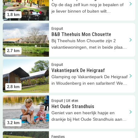
Op de dag zelf kun nog je bepalen of
je liever binnen of buiten wilt
1.8
km
Boerengolfen!
Lees meer
B&amp;B Theehuis Mon Chouette
Eropuit
B&B Theehuis Mon Chouette
Bij Theehuis Mon Chouette zijn 2
vakantiewoningen, met in beide plaats
2.7
km
voor maximaal 4 personen.
Lees meer
Vakantiepark De Heigraaf
Eropuit
Vakantiepark De Heigraaf
Glamping op Vakantiepark De Heigraaf
in Woudenberg in een safaritent! Welk
2.8
km
kind wil dat niet?!
Lees meer
Het Oude Strandhuis
Eropuit | Uit eten
Het Oude Strandhuis
Geniet van een heerlijk hapje en
drankje bij Het Oude Strandhuis aan
3.2
km
het Henschotermeer!
Lees meer
MadVenture Doe-Feest
Feestjes