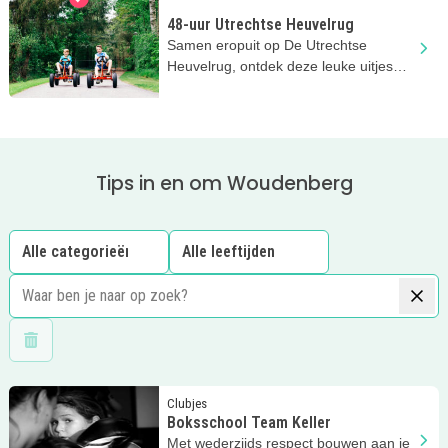
48-uur Utrechtse Heuvelrug
Samen eropuit op De Utrechtse
Heuvelrug, ontdek deze leuke uitjes
met de kids
Tips in en om Woudenberg
Wis filters
Lees meer
Boksschool Team Keller
Clubjes
Boksschool Team Keller
Met wederzijds respect bouwen aan je