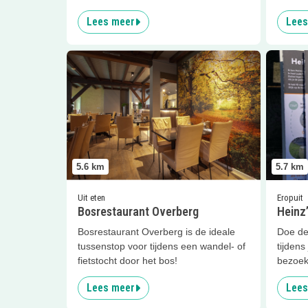
Leusde
Lees meer
Lees
Lees meer
Bosrestaurant Overberg
Lees me
5.6
km
5.7
km
Uit eten
Eropuit
Bosrestaurant Overberg
Heinz
Bosrestaurant Overberg is de ideale
Doe de
tussenstop voor tijdens een wandel- of
tijdens
fietstocht door het bos!
bezoek
Lees meer
Lees