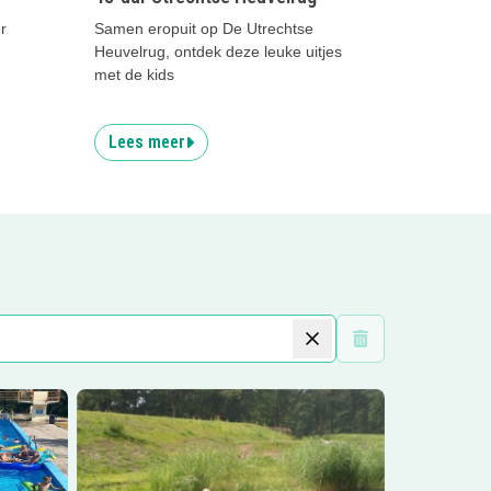
r
Samen eropuit op De Utrechtse
Heuvelrug, ontdek deze leuke uitjes
met de kids
Lees meer
Wis filters
ht Zwembad
Lees meer
MadVenture Doe-Feest