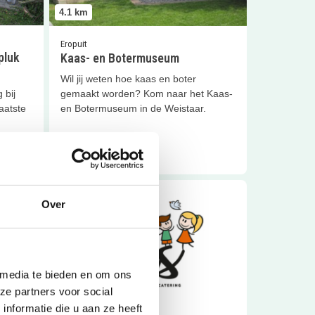
4.1
km
Eropuit
pluk
Kaas- en Botermuseum
Wil jij weten hoe kaas en boter
gemaakt worden? Kom naar het Kaas-
 bij
Sluiten
en Botermuseum in de Weistaar.
aatste
Lees meer
ller
Lees meer
Restaurant ONS
Over
 media te bieden en om ons
ze partners voor social
4.8
km
nformatie die u aan ze heeft