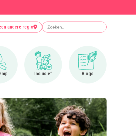
Zoeken
een andere regio
Ga naar Op kamp
Ga naar Inclusief
Ga naar Blogs
amp
Inclusief
Blogs