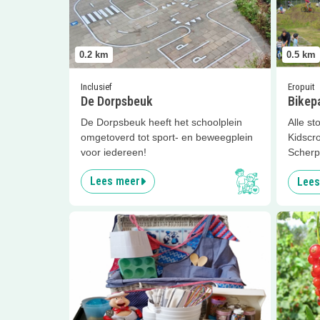
0.2
km
0.5
km
Inclusief
Eropuit
De Dorpsbeuk
Bikep
De Dorpsbeuk heeft het schoolplein
Alle st
omgetoverd tot sport- en beweegplein
Kidscro
voor iedereen!
Scherp
Lees meer
Lees
Lees meer
Feest met de Spellenfee
Lees me