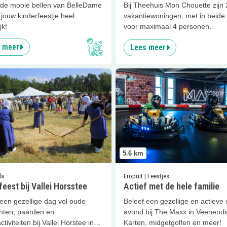
de mooie bellen van BelleDame
Bij Theehuis Mon Chouette zijn 
jouw kinderfeestje heel
vakantiewoningen, met in beide 
jk!
voor maximaal 4 personen.
 meer
Lees meer
er
Oogstfeest bij Vallei Horsstee
Lees meer
Actief met de hele f
5.6
km
da
Eropuit | Feestjes
eest bij Vallei Horsstee
Actief met de hele familie
een gezellige dag vol oude
Beleef een gezellige en actieve 
ten, paarden en
avond bij The Maxx in Veenenda
ctiviteiten bij Vallei Horstee in
Karten, midgetgolfen en meer!