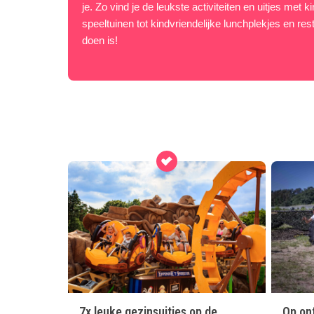
je. Zo vind je de leukste activiteiten en uitjes met
speeltuinen tot kindvriendelijke lunchplekjes en res
doen is!
7x leuke gezinsuitjes op de
Op ont