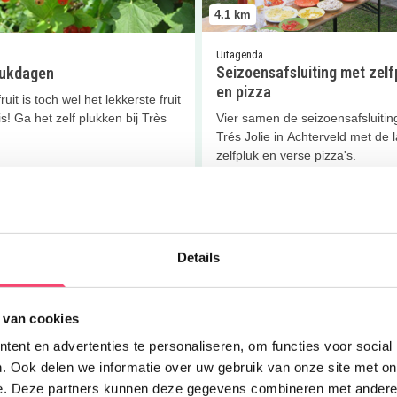
4.1
km
Uitagenda
Seizoensafsluiting met zelf
lukdagen
en pizza
uit is toch wel het lekkerste fruit
is! Ga het zelf plukken bij Très
Vier samen de seizoensafsluiting
Trés Jolie in Achterveld met de l
zelfpluk en verse pizza's.
 meer
Lees meer
er
Paardrijlessen voor kids
Lees meer
Boksschool Team Ke
Details
 van cookies
ent en advertenties te personaliseren, om functies voor social
. Ook delen we informatie over uw gebruik van onze site met on
4.7
km
e. Deze partners kunnen deze gegevens combineren met andere i