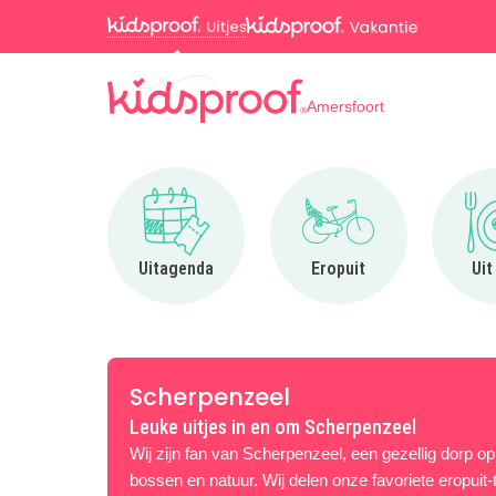
Amersfoort
Ga naar Uitagenda
Ga naar Eropuit
Uitagenda
Eropuit
Uit
Scherpenzeel
Leuke uitjes in en om Scherpenzeel
Wij zijn fan van Scherpenzeel, een gezellig dorp o
bossen en natuur. Wij delen onze favoriete eropuit