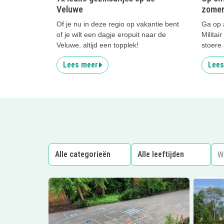
Veluwe
zomer
Of je nu in deze regio op vakantie bent
Ga op a
of je wilt een dagje eropuit naar de
Milita
Veluwe, altijd een topplek!
stoere 
Lees meer
Lees
Lees meer
De Dorpsbeuk
Lees me