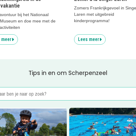
vakantie
Zomers Frankrijkgevoel in Singe
Laren met uitgebreid
vontuur bij het Nationaal
kinderprogramma!
ir Museum en doe mee met de
activiteiten
 meer
Lees meer
Tips in en om Scherpenzeel
er
Bikepark Kidscross
Lees meer
Verwarmt Openluc