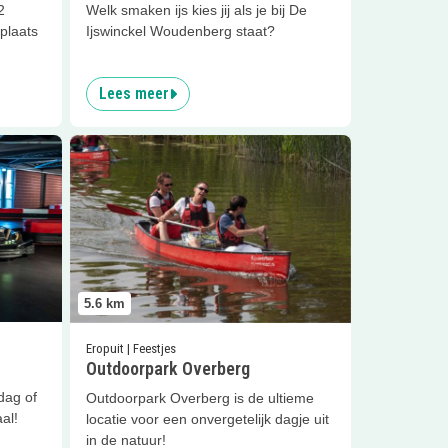
2
Welk smaken ijs kies jij als je bij De
plaats
Ijswinckel Woudenberg staat?
Lees meer
amilie
Lees meer
Outdoorpark Overberg
5.6
km
Eropuit | Feestjes
Outdoorpark Overberg
dag of
Outdoorpark Overberg is de ultieme
al!
locatie voor een onvergetelijk dagje uit
in de natuur!