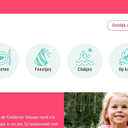
Ontdek 
Ga naar Uit eten
Ga naar Feestjes
Ga naar Clubjes
 eten
Feestjes
Clubjes
Op k
p de Gelderse Veluwe-rand vol
-tips in en om Scherpenzeel met