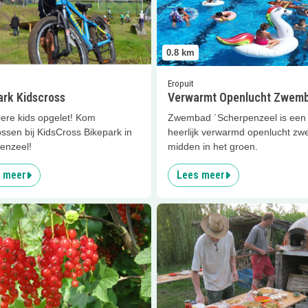
0.8
km
Eropuit
ark Kidscross
Verwarmt Openlucht Zwem
oere kids opgelet! Kom
Zwembad ´Scherpenzeel is een
ssen bij KidsCross Bikepark in
heerlijk verwarmd openlucht z
enzeel!
midden in het groen.
 meer
Lees meer
er
Zelfplukdagen
Lees meer
Seizoensafsluiting m