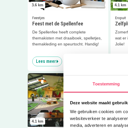
3.6
km
4.1
km
Feestjes
Eropuit
Feest met de Spellenfee
Zelfp
De Spellenfee heeft complete
Zomerfr
themakisten met draaiboek, spelletjes,
wat er 
themakleding en speurtocht. Handig!
Jolie!
Lees meer
Lees
Lees meer
(Indoor Mini) Boerengolf
Lees me
Toestemming
Deze website maakt gebruik
We gebruiken cookies om cont
websiteverkeer te analyseren
4.1
km
4.2
km
media, adverteren en analys