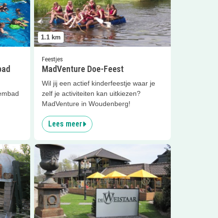
1.1
km
Feestjes
bad
MadVenture Doe-Feest
Wil jij een actief kinderfeestje waar je
wembad
zelf je activiteiten kan uitkiezen?
MadVenture in Woudenberg!
Lees meer
et zelfpluk en pizza
Lees meer
Kaas- en Botermuseum