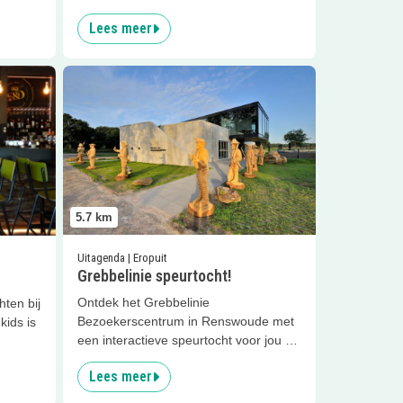
Lees meer
aurant
Lees meer
Grebbelinie speurtocht!
5.7
km
Uitagenda | Eropuit
Grebbelinie speurtocht!
Ontdek het Grebbelinie
hten bij
Bezoekerscentrum in Renswoude met
kids is
een interactieve speurtocht voor jou en
de kids
Lees meer