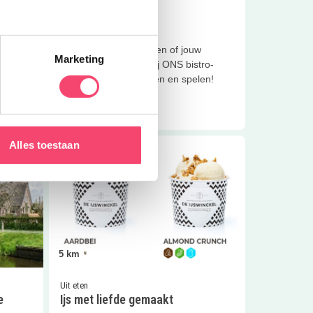
Feestjes
Restaurant ONS
aan je
Lekker lunchen, dineren of jouw
Marketing
kinderfeestje vieren bij ONS bistro-
restaurant, heerlijk eten en spelen!
Lees meer
 Mon Chouette
Lees meer
Ijs met liefde gemaakt
Alles toestaan
5
km
Uit eten
e
Ijs met liefde gemaakt