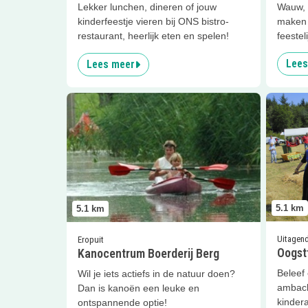
Lekker lunchen, dineren of jouw
Wauw, 
kinderfeestje vieren bij ONS bistro-
maken 
restaurant, heerlijk eten en spelen!
feesteli
Lees
Lees meer
Lees meer
Kanocentrum Boerderij Berg
Lees me
5.1
km
5.1
km
Uitagen
Eropuit
Oogstf
Kanocentrum Boerderij Berg
Beleef 
Wil je iets actiefs in de natuur doen?
ambach
Dan is kanoën een leuke en
kindera
ontspannende optie!