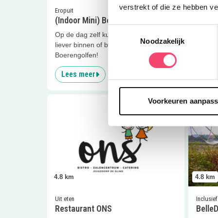
verstrekt of die ze hebben v
Eropuit
Clubjes
(Indoor Mini) Boerengolf
Paardr
Toestemmingsselectie
Op de dag zelf kun nog je bepalen of je
Lucylla
Noodzakelijk
liever binnen of buiten wilt
aan jon
Boerengolfen!
groepj
Lees meer
Lees
Lees meer
Restaurant ONS
Lees me
Voorkeuren aanpas
4.8
km
4.8
km
Uit eten
Inclusief
Restaurant ONS
Belle