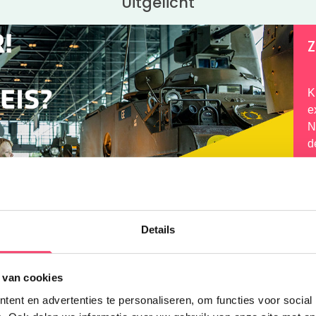
Uitgelicht
Z
K
e
N
d
q
Details
 van cookies
ent en advertenties te personaliseren, om functies voor social