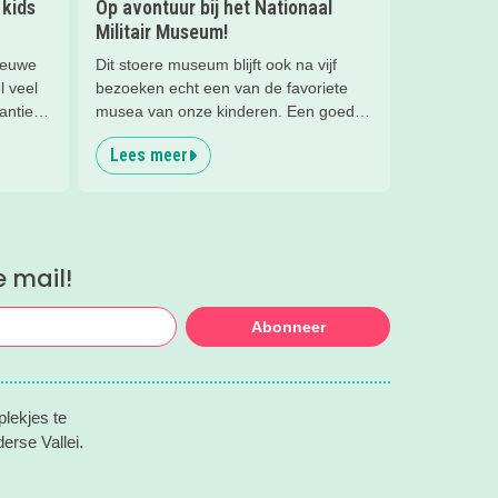
 kids
Op avontuur bij het Nationaal
Militair Museum!
ieuwe
Dit stoere museum blijft ook na vijf
l veel
bezoeken echt een van de favoriete
antie
musea van onze kinderen. Een goede
 gezin.
reden om de kids eens te vragen wat
Lees meer
ter,
ze zo leuk vinden aan het NMM. ‘De
t je
mega coole vliegtuigen overal’, ‘de
rtips!.
stormbaan buiten’, ‘de Xplore’ en het
'zelf in een mini-jeep rijden’. Voor ons
dus alle reden om nog een keer te
e mail!
gaan!
Abonneer
lekjes te
erse Vallei.