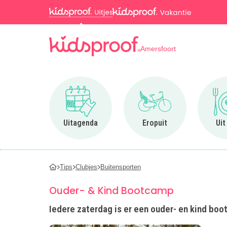
Amersfoort
Ga naar Uitagenda
Ga naar Eropuit
Uitagenda
Eropuit
Uit
Tips
Clubjes
Buitensporten
Ouder- & Kind Bootcamp
Iedere zaterdag is er een ouder- en kind bo