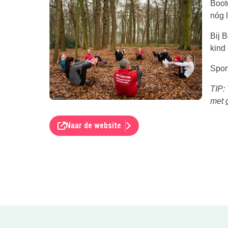
Boot
nóg 
Bij 
kind
Spor
TIP:
met
Naar de website