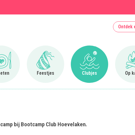
Ontdek 
Ga naar Uit eten
Ga naar Feestjes
Ga naar Clubjes
 eten
Feestjes
Clubjes
Op k
otcamp bij Bootcamp Club Hoevelaken.