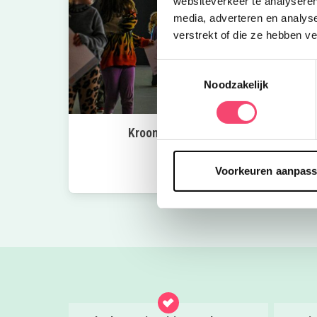
websiteverkeer te analyseren
media, adverteren en analys
verstrekt of die ze hebben v
Toestemmingsselectie
Noodzakelijk
Kroon op de taart bij CODA
Bekijk nu
Voorkeuren aanpas