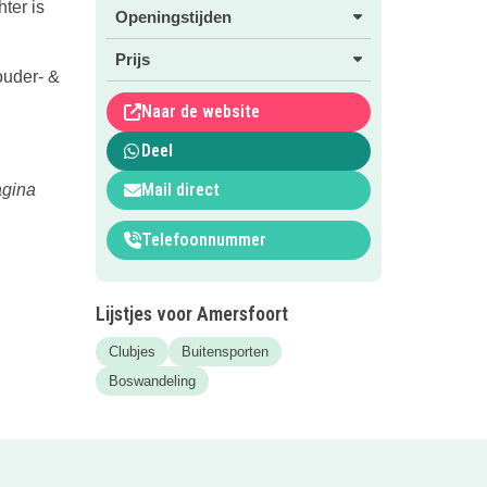
ter is
Openingstijden
Prijs
ouder- &
Naar de website
Deel
Mail direct
agina
Telefoonnummer
Lijstjes voor Amersfoort
Clubjes
Buitensporten
Boswandeling