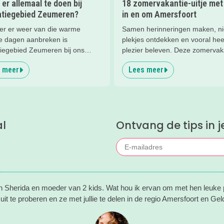
 er allemaal te doen bij
18 zomervakantie-uitje met
atiegebied Zeumeren?
in en om Amersfoort
r er weer van die warme
Samen herinneringen maken, n
e dagen aanbreken is
plekjes ontdekken en vooral hee
tiegebied Zeumeren bij ons
plezier beleven. Deze zomervak
et. Lekker afkoelen en zwemmen
zit vol leuke uitjes voor het hele
 meer
Lees meer
 hele gezin. Maar wist je dat
Van spetteren en spelen tot thea
het zwemmen er nog veel te
natuur en stoere activiteiten. Laa
 is in dit groenrijke gebied van
inspireren door deze leuke zome
lands? Wij delen onze favoriete
al
Ontvang de tips in j
en Sherida en moeder van 2 kids. Wat hou ik ervan om met hen leuke p
uit te proberen en ze met jullie te delen in de regio Amersfoort en Geld