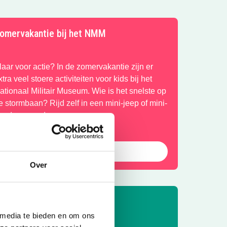
omervakantie bij het NMM
laar voor actie? In de zomervakantie zijn er
xtra veel stoere activiteiten voor kids bij het
ationaal Militair Museum. Wie is het snelste op
e stormbaan? Rijd zelf in een mini-jeep of mini-
uad en meer!
Bekijk het aanbod
Over
 media te bieden en om ons