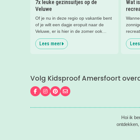
7x leuke gezinsuitjes op de
Wat is
Veluwe
recre
Of je nu in deze regio op vakantie bent
Wannee
of je wilt een dagje eropuit naar de
zonnig
Veluwe, er is hier in de zomer ook
recrea
zoveel te beleven!
favori
Lees meer
Lees
met het
naast 
beleven
Leisure
tips.
Volg Kidsproof Amersfoort over
Volg ons op Facebook
Volg ons op Instagram
Volg ons op Pinterest
Mail ons
Hoi ik b
ontdekken, 