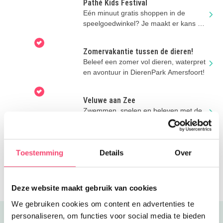
Pathé Kids Festival
Eén minuut gratis shoppen in de
speelgoedwinkel? Je maakt er kans op
na je bioscoopbezoek deze zomer!
Zomervakantie tussen de dieren!
Beleef een zomer vol dieren, waterpret
en avontuur in DierenPark Amersfoort!
Veluwe aan Zee
Zwemmen, spelen en beleven met de
hele familie op de Speelstranden
Zwemmen in de vakantie
Toestemming
Details
Over
Een zomervakantie vol zwemplezier
dat kan natuurlijk bij R&A Sports &
Swimming in Vathorst!
Deze website maakt gebruik van cookies
We gebruiken cookies om content en advertenties te
personaliseren, om functies voor social media te bieden