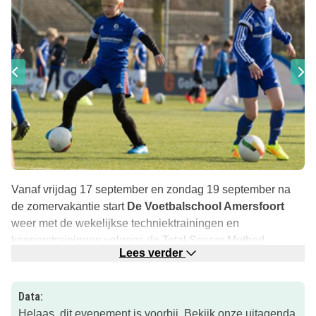
Vanaf vrijdag 17 september en zondag 19 september na
de zomervakantie start
De Voetbalschool Amersfoort
weer met de wekelijkse techniektrainingen en
keeperstrainingen volgens de Total Soccer Method.
Lees verder
Train 10 keer aan je keeperskills of voetbalskills onder
leiding van
professionele trainers,
die individuele
Data:
aandacht voor je hebben
.
Helaas, dit evenement is voorbij. Bekijk onze
uitagenda