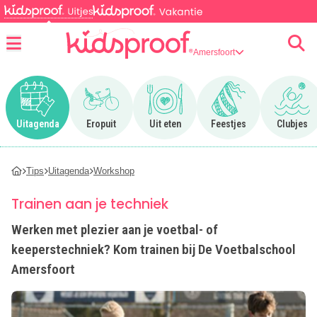
Amersfoort
Menu
Ga naar Uitagenda
Ga naar Eropuit
Ga naar Uit eten
Ga naar Feestjes
Ga n
Uitagenda
Eropuit
Uit eten
Feestjes
Clubjes
Tips
Uitagenda
Workshop
Trainen aan je techniek
Werken met plezier aan je voetbal- of
keeperstechniek? Kom trainen bij De Voetbalschool
Amersfoort