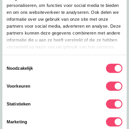
Zomervakantie bij Cultura Ede
personaliseren, om functies voor social media te bieden
woensdag 19 augustus
en om ons websiteverkeer te analyseren. Ook delen we
Sluiten
Ontdek deze zomer het complete
vakantieprogramma van Cultura Ede
informatie over uw gebruik van onze site met onze
met workshops, kinderfilms en
partners voor social media, adverteren en analyse. Deze
gezellige
partners kunnen deze gegevens combineren met andere
Future Village – Bouwdorp voor
informatie die u aan ze heeft verstrekt of die ze hebben
jongeren
vrijdag 21 augustus
Kom het bos om toveren tot een
verzameld op basis van uw gebruik van hun services.
creatief festivaldorp vol kunst en
avontuur in de vakantie!
Toestemmingsselectie
Noodzakelijk
Kinderworkshop: Maak je draakje
vrijdag 21 augustus
Maak je eigen draak bij Museum
Voorkeuren
Amersfoort en ga creatief aan de slag
met natuurlijke materialen.
Kinderworkshop: schatkaart maken
Statistieken
Doe mee en maak kans op één van de 5
zaterdag 22 augustus
gezinstickets voor Kasteel de Haar!
Maak samen een fantasierijke
schatkaart tijdens deze creatieve
Marketing
kinderworkshop bij Museum
Ja, ik wil winnen!