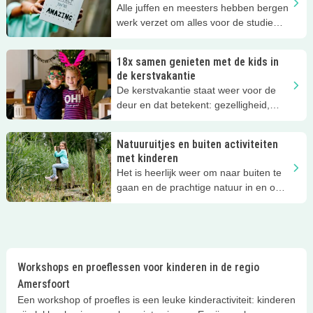
Alle juffen en meesters hebben bergen
werk verzet om alles voor de studie
van de kinderen zo goed mogelijk voor
te bereiden dit jaar...Nu het schooljaar
18x samen genieten met de kids in
bijna ten einde is, is het tijd je ze best
de kerstvakantie
eens mag verwennen met een
De kerstvakantie staat weer voor de
verrassing. Dat verdient een mooi
deur en dat betekent: gezelligheid,
(zelfgemaakt) cadeautje!
feestjes, vrije tijd én leuke uitjes! Niet
alleen bij jullie thuis, maar ook in
Natuuruitjes en buiten activiteiten
Amersfoort en omgeving is er van alles
met kinderen
te doen. Hieronder vind je alvast een
Het is heerlijk weer om naar buiten te
paar leuke winterse tips en uitjes voor
gaan en de prachtige natuur in en om
de komende tijd! Fijne feestdagen!
Amersfoort te ontdekken. Op zoek
naar een tof natuuruitje of leuke
buitenactiviteit voor je kinderen? Lees
dan snel verder.
Workshops en proeflessen voor kinderen in de regio
Amersfoort
Een workshop of proefles is een leuke kinderactiviteit: kinderen