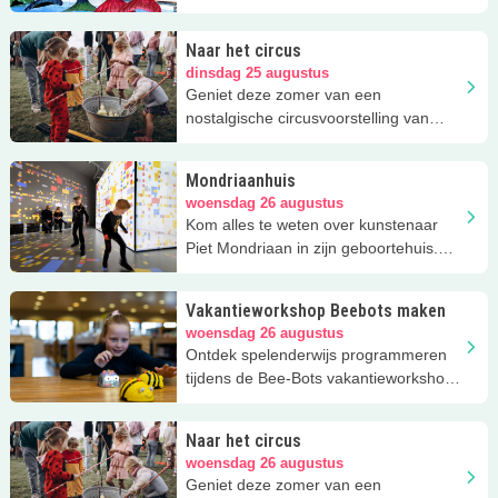
zeemeerminworkshop bij R&A
Vathorst!
Naar het circus
dinsdag 25 augustus
Geniet deze zomer van een
nostalgische circusvoorstelling van
Circus Snor!
Mondriaanhuis
woensdag 26 augustus
Kom alles te weten over kunstenaar
Piet Mondriaan in zijn geboortehuis.
Ook zijn er vaak kinderworkshops
Vakantieworkshop Beebots maken
woensdag 26 augustus
Ontdek spelenderwijs programmeren
tijdens de Bee-Bots vakantieworkshop
bij Bibliotheek Eemland in Leusden
Naar het circus
woensdag 26 augustus
Geniet deze zomer van een