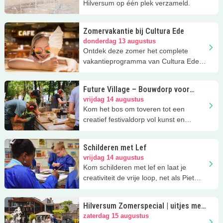
Hilversum op één plek verzameld.
Zomervakantie bij Cultura Ede
donderdag 13 augustus
Ontdek deze zomer het complete
vakantieprogramma van Cultura Ede
met workshops, kinderfilms en
gezellige
Future Village – Bouwdorp voor
jongeren
vrijdag 14 augustus
Kom het bos om toveren tot een
creatief festivaldorp vol kunst en
avontuur in de vakantie!
Schilderen met Lef
vrijdag 14 augustus
Kom schilderen met lef en laat je
creativiteit de vrije loop, net als Piet
Mondriaan!
Hilversum Zomerspecial | uitjes met
kinderen
zaterdag 15 augustus