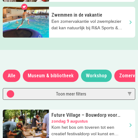
tijd!
Zwemmen in de vakantie
Een zomervakantie vol zwemplezier
dat kan natuurlijk bij R&A Sports &
Swimming in Vathorst!
Alle
Museum & bibliotheek
Workshop
Zomerva
Toon meer filters
Future Village – Bouwdorp voor
jongeren
zondag 9 augustus
Kom het bos om toveren tot een
creatief festivaldorp vol kunst en