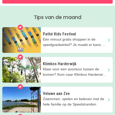
Tips van de maand
Pathé Kids Festival
Eén minuut gratis shoppen in de
speelgoedwinkel? Je maakt er kans op
na je bioscoopbezoek deze zomer!
Klimbos Harderwijk
Klaar voor een avontuur tussen de
bomen? Kom naar Klimbos Harderwijk,
hét familieklimbos op de Veluwe
Veluwe aan Zee
Zwemmen, spelen en beleven met de
hele familie op de Speelstranden