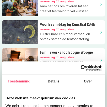
jongeren
woensdag 19 augustus
Kom het bos om toveren tot een
creatief festivaldorp vol kunst en
avontuur in de vakantie!
Voorleesmiddag bij Kunsthal KAdE
woensdag 19 augustus
Luister naar een mooi verhaal en
ontdek samen de tentoonstelling
Mundo Mágico bij Kunsthal KAdE.
Familieworkshop Boogie Woogie
woensdag 19 augustus
Dansen op muziek tijdens de
schilderworkshop bij het
Mondriaanhuis in Amersfoort
Hilversum Zomerspecial | uitjes met
Toestemming
Details
Over
kinderen
woensdag 19 augustus
De leukste zomervakantie-uitjes in
Hilversum op één plek verzameld.
Deze website maakt gebruik van cookies
We gebruiken cookies om content en advertenties te