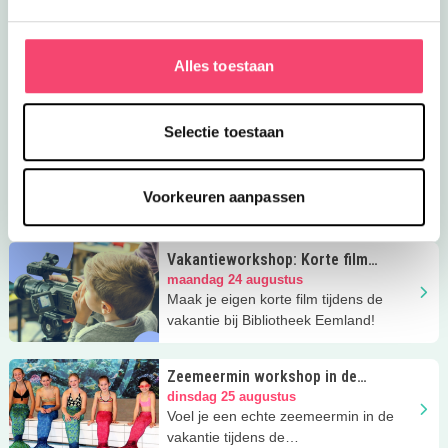
Amersfoort.
Kinderworkshop Magische Wereld
zondag 23 augustus
Maak samen de mooiste
Alles toestaan
fantasiewerelden tijdens de
Kinderworkshop Magische Wereld bij
Kunsthal KAdE.
Selectie toestaan
Hilversum Zomerspecial | uitjes met
kinderen
zondag 23 augustus
De leukste zomervakantie-uitjes in
Voorkeuren aanpassen
Hilversum op één plek verzameld.
Vakantieworkshop: Korte film
maken
maandag 24 augustus
Maak je eigen korte film tijdens de
vakantie bij Bibliotheek Eemland!
Zeemeermin workshop in de
vakantie
dinsdag 25 augustus
Voel je een echte zeemeermin in de
vakantie tijdens de