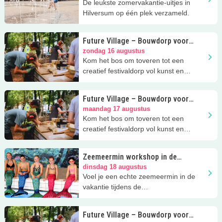
De leukste zomervakantie-uitjes in
Hilversum op één plek verzameld.
Future Village – Bouwdorp voor
jongeren
zondag 16 augustus
Kom het bos om toveren tot een
creatief festivaldorp vol kunst en
avontuur in de vakantie!
Future Village – Bouwdorp voor
jongeren
maandag 17 augustus
Kom het bos om toveren tot een
creatief festivaldorp vol kunst en
avontuur in de vakantie!
Zeemeermin workshop in de
vakantie
dinsdag 18 augustus
Voel je een echte zeemeermin in de
vakantie tijdens de
zeemeerminworkshop bij R&A
Vathorst!
Future Village – Bouwdorp voor