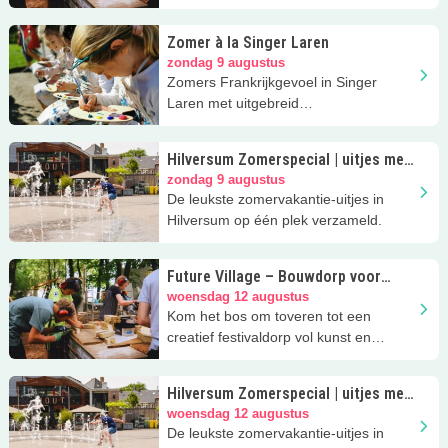
avontuur in de vakantie!
Zomer à la Singer Laren
zondag 9 augustus
Zomers Frankrijkgevoel in Singer
Laren met uitgebreid
kinderprogramma!
Hilversum Zomerspecial | uitjes met
kinderen
zondag 9 augustus
De leukste zomervakantie-uitjes in
Hilversum op één plek verzameld.
Future Village – Bouwdorp voor
jongeren
woensdag 12 augustus
Kom het bos om toveren tot een
creatief festivaldorp vol kunst en
avontuur in de vakantie!
Hilversum Zomerspecial | uitjes met
kinderen
woensdag 12 augustus
De leukste zomervakantie-uitjes in