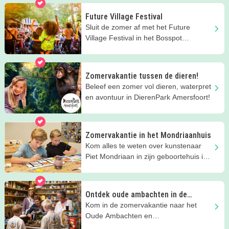
Future Village Festival
Sluit de zomer af met het Future
Village Festival in het Bosspot
Openluchttheater Amersfoort.
Zomervakantie tussen de dieren!
Beleef een zomer vol dieren, waterpret
en avontuur in DierenPark Amersfoort!
Zomervakantie in het Mondriaanhuis
Kom alles te weten over kunstenaar
Piet Mondriaan in zijn geboortehuis in
de zomervakantie!!
Ontdek oude ambachten in de
zomervakantie
Kom in de zomervakantie naar het
Oude Ambachten en
Speelgoedmuseum en ga terug in de