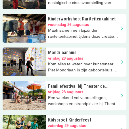
nostalgische circusvoorstelling van
Circus Snor!
Kinderworkshop: Rariteitenkabinet
woensdag 26 augustus
Maak samen een bijzonder
rariteitenkabinet tijdens deze creatieve
workshop bij Museum Amersfoort.
Mondriaanhuis
vrijdag 28 augustus
Kom alles te weten over kunstenaar
Piet Mondriaan in zijn geboortehuis.
Ook zijn er vaak kinderworkshops
Familiefestival bij Theater de
Kamers
vrijdag 28 augustus
Een weekend vol voorstellingen,
workshops en strandplezier bij Theater
de Kamers in Amersfoort.
Kidsproof Kinderfeest
zaterdag 29 augustus