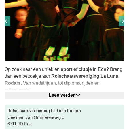
Op zoek naar een uniek en
sportief clubje
in Ede? Breng
dan een bezoekje aan
Rolschaatsvereniging La Luna
Rodars.
Van wedstrijden, tot diploma rijden en
rollerdisco’s!
Lees verder
Iedere twee jaar wordt er een
show
georganiseerd waar jij
de kunsten, die je geleerd hebt in de lessen, mag laten
Rolschaatsvereniging La Luna Rodars
zien. Kom eens langs voor een
proefles
en ontdek of het
Ceelman van Ommerenweg 9
iets voor jou is! Ook superleuk om te doen met je vriendjes
6711 JD Ede