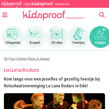
Amersfoort
Menu
Ga naar Uitagenda
Ga naar Eropuit
Ga naar Uit eten
Ga naar Feestjes
Ga n
Uitagenda
Eropuit
Uit eten
Feestjes
Clubjes
Tips
Clubjes
Dans & theater
La Luna Rodars
Kom langs voor een proefles of gezellig feestje bij
Rolschaatsvereniging La Luna Rodars in Ede!