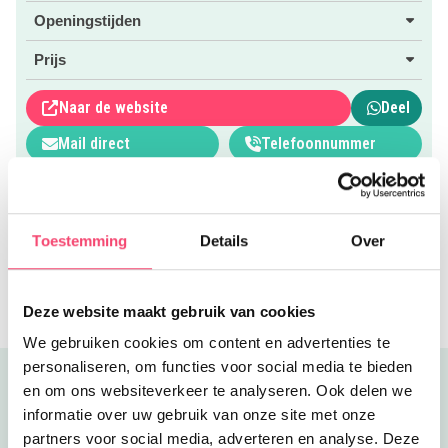
en vriendinnetjes als kinderfeestje.
Openingstijden
Meer weten? Klik dan op de roze websitebutton.
Prijs
Andere
leuke clubjes in Amersfoort en omgeving
vind je op
ons uitgebreide Clubjesoverzicht!
Naar de website
Deel
Mail direct
Telefoonnummer
Toon op kaart
Toestemming
Details
Over
Lijstjes voor Amersfoort
Clubjes
Dans & theater
Binnensporten
Uitje voor kleuters
Schaatsbaan
Deze website maakt gebruik van cookies
We gebruiken cookies om content en advertenties te
personaliseren, om functies voor social media te bieden
Lees verder onder deze advertentie
en om ons websiteverkeer te analyseren. Ook delen we
informatie over uw gebruik van onze site met onze
partners voor social media, adverteren en analyse. Deze