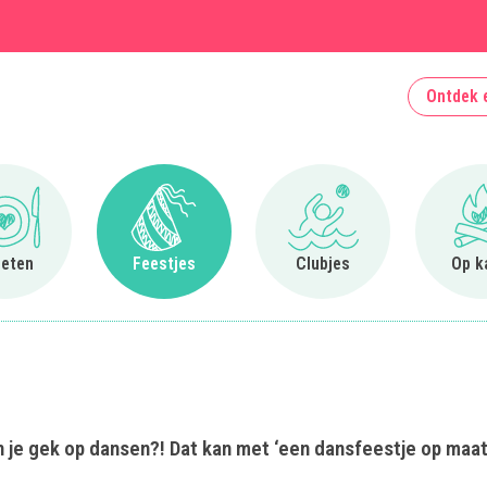
Ontdek 
Ga naar Uit eten
Ga naar Feestjes
Ga naar Clubjes
 eten
Feestjes
Clubjes
Op k
n je gek op dansen?! Dat kan met ‘een dansfeestje op maat