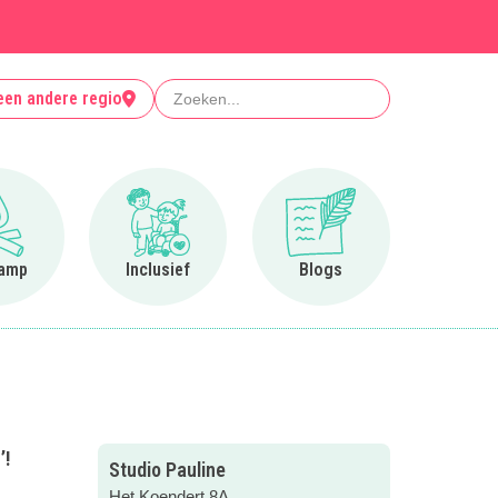
Zoeken
een andere regio
Ga naar Op kamp
Ga naar Inclusief
Ga naar Blogs
amp
Inclusief
Blogs
’!
Studio Pauline
Het Koendert 8A