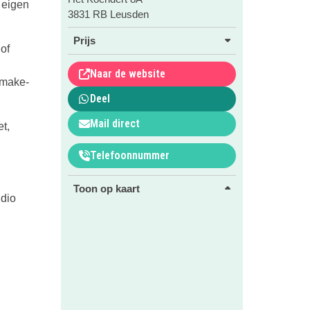
 eigen
3831 RB Leusden
Prijs
of
Naar de website
 make-
Deel
Mail direct
t,
Telefoonnummer
Toon op kaart
udio