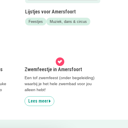
Lijstjes voor Amersfoort
Feestjes
Muziek, dans & circus
es
Zwemfeestje in Amersfoort
Een tof zwemfeest (onder begeleiding)
euke
waarbij je het hele zwembad voor jou
Zo
alleen hebt!
Lees meer