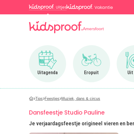
Amersfoort
Ga naar Uitagenda
Ga naar Eropuit
Uitagenda
Eropuit
Uit
Tips
Feestjes
Muziek, dans & circus
Dansfeestje Studio Pauline
Je verjaardagsfeestje origineel vieren en be