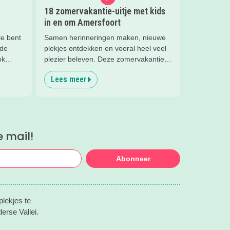
18 zomervakantie-uitje met kids
in en om Amersfoort
ie bent
Samen herinneringen maken, nieuwe
 de
plekjes ontdekken en vooral heel veel
ok
plezier beleven. Deze zomervakantie
zit vol leuke uitjes voor het hele gezin.
Lees meer
Van spetteren en spelen tot theater,
natuur en stoere activiteiten. Laat je
inspireren door deze leuke zomertips!.
e mail!
Abonneer
lekjes te
erse Vallei.