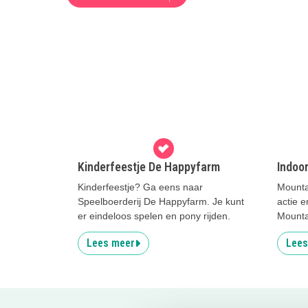
Kinderfeestje De Happyfarm
Indoo
Kinderfeestje? Ga eens naar
Mountai
Speelboerderij De Happyfarm. Je kunt
actie e
er eindeloos spelen en pony rijden.
Mounta
Lees meer
Lees