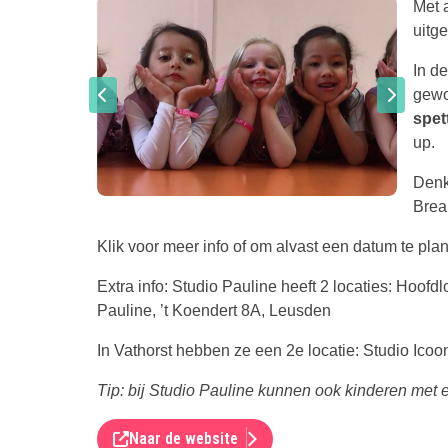
Met 
uitg
In de
gewo
spet
up.
Denk
Brea
Klik voor meer info of om alvast een datum te pla
Extra info: Studio Pauline heeft 2 locaties: Hoof
Pauline, ’t Koendert 8A, Leusden
In Vathorst hebben ze een 2e locatie: Studio Icoo
Tip: bij Studio Pauline kunnen ook kinderen met
Naar de website