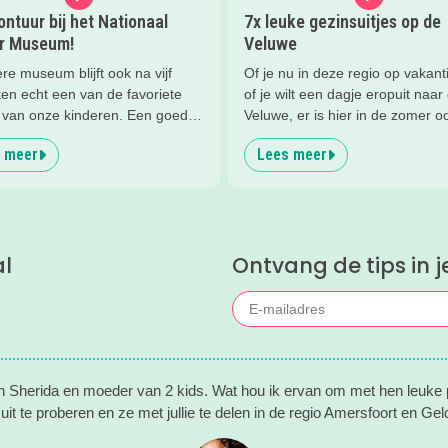
ntuur bij het Nationaal
7x leuke gezinsuitjes op de
ir Museum!
Veluwe
ere museum blijft ook na vijf
Of je nu in deze regio op vakant
en echt een van de favoriete
of je wilt een dagje eropuit naar
van onze kinderen. Een goede
Veluwe, er is hier in de zomer o
om de kids eens te vragen wat
zoveel te beleven!
 meer
Lees meer
leuk vinden aan het NMM. ‘De
ole vliegtuigen overal’, ‘de
an buiten’, ‘de Xplore’ en het
n een mini-jeep rijden’. Voor ons
le reden om nog een keer te
al
Ontvang de tips in j
en Sherida en moeder van 2 kids. Wat hou ik ervan om met hen leuke p
uit te proberen en ze met jullie te delen in de regio Amersfoort en Geld