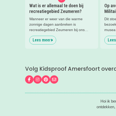
Wat is er allemaal te doen bij
Op avo
recreatiegebied Zeumeren?
Milita
Wanneer er weer van die warme
Dit sto
zonnige dagen aanbreken is
bezoek
recreatiegebied Zeumeren bij ons
musea 
favoriet. Lekker afkoelen en zwemmen
reden 
Lees meer
Lees
met het hele gezin. Maar wist je dat
ze zo 
naast het zwemmen er nog veel te
mega co
beleven is in dit groenrijke gebied van
stormba
Leisurelands? Wij delen onze favoriete
'zelf i
tips.
dus al
Volg Kidsproof Amersfoort over
gaan!
Volg ons op Facebook
Volg ons op Instagram
Volg ons op Pinterest
Mail ons
Hoi ik b
ontdekken, 