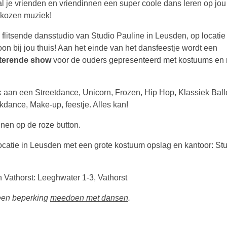
al je vrienden en vriendinnen een super coole dans leren op jou
ekozen muziek!
 flitsende dansstudio van Studio Pauline in Leusden, op locatie 
on bij jou thuis! Aan het einde van het dansfeestje wordt een
terende show
voor de ouders gepresenteerd met kostuums en
 aan een Streetdance, Unicorn, Frozen, Hip Hop, Klassiek Balle
kdance, Make-up, feestje. Alles kan!
nnen op de roze button.
dlocatie in Leusden met een grote kostuum opslag en kantoor: St
n Vathorst: Leeghwater 1-3, Vathorst
 een beperking
meedoen met dansen
.