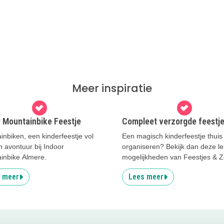
Meer inspiratie
r Mountainbike Feestje
Compleet verzorgde feestj
nbiken, een kinderfeestje vol
Een magisch kinderfeestje thuis
n avontuur bij Indoor
organiseren? Bekijk dan deze l
inbike Almere.
mogelijkheden van Feestjes & 
 meer
Lees meer