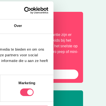
omervakantie bij het NMM
Over
laar voor actie? In de zomervakantie zijn er
xtra veel stoere activiteiten voor kids bij het
ationaal Militair Museum. Wie is het snelste op
 media te bieden en om ons
e stormbaan? Rijd zelf in een mini-jeep of mini-
ze partners voor social
uad en meer!
nformatie die u aan ze heeft
Bekijk het aanbod
Marketing