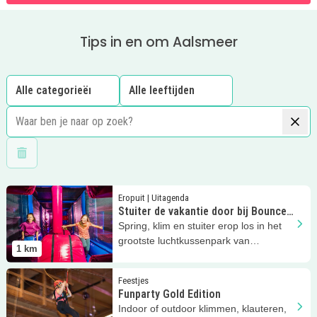
Tips in en om Aalsmeer
Wis filters
Lees meer
Stuiter de vakantie door bij Bounce Valley
Eropuit | Uitagenda
Stuiter de vakantie door bij Bounce
Valley
Spring, klim en stuiter erop los in het
grootste luchtkussenpark van
1
km
Nederland!
Lees meer
Funparty Gold Edition
Feestjes
Funparty Gold Edition
Indoor of outdoor klimmen, klauteren,