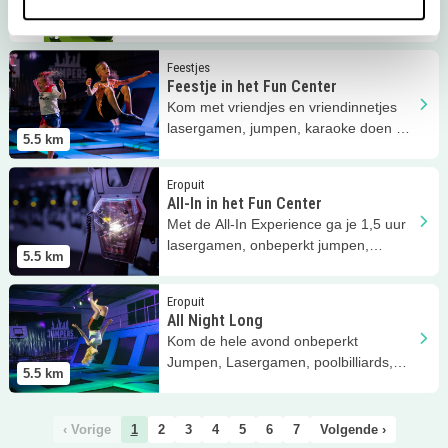
vriendjes plezier, zijn actief bezig en
5.5
km
leren golfen tijdens jouw feestje!
Lees meer
Feestje in het Fun Center
Feestjes
Feestje in het Fun Center
Kom met vriendjes en vriendinnetjes
lasergamen, jumpen, karaoke doen en
5.5
km
nog veel meer leuks doen!
Lees meer
All-In in het Fun Center
Eropuit
All-In in het Fun Center
Met de All-In Experience ga je 1,5 uur
lasergamen, onbeperkt jumpen,
5.5
km
karaoke en nog veel meer fun!
Lees meer
All Night Long
Eropuit
All Night Long
Kom de hele avond onbeperkt
Jumpen, Lasergamen, poolbilliards,
5.5
km
games doen en veel meer fun!
‹ Vorige
1
2
3
4
5
6
7
Volgende ›