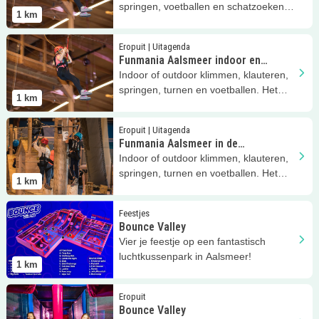
springen, voetballen en schatzoeken.
1
km
Het kan allemaal bij Funmania!
Lees meer
Funmania Aalsmeer indoor en outdoor klim- en spe
Eropuit | Uitagenda
Funmania Aalsmeer indoor en
outdoor klim- en speelpark
Indoor of outdoor klimmen, klauteren,
springen, turnen en voetballen. Het
1
km
kan allemaal bij Funmania!
Lees meer
Funmania Aalsmeer in de zomervakantie
Eropuit | Uitagenda
Funmania Aalsmeer in de
zomervakantie
Indoor of outdoor klimmen, klauteren,
springen, turnen en voetballen. Het
1
km
kan allemaal bij Funmania!
Lees meer
Bounce Valley
Feestjes
Bounce Valley
Vier je feestje op een fantastisch
luchtkussenpark in Aalsmeer!
1
km
Lees meer
Bounce Valley
Eropuit
Bounce Valley