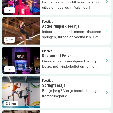
Een fantastisch luchtkussenpark voor
uitjes en feestjes in Aalsmeer!
1
km
Lees meer
Actief funpark feestje
Feestjes
Actief funpark feestje
Indoor of outdoor klimmen, klauteren,
springen, turnen en voetballen. Het
1
km
kan allemaal bij Funmania!
Lees meer
Restaurant Eetze
Uit eten
Restaurant Eetze
Genieten van wereldgerechten bij
Eetze, mét kinderbuffet en ruime
1
km
speelhoek!
Lees meer
Springfeestje
Feestjes
Springfeestje
Ben je jarig? Vier je feestje in dit grote
trampolinepark!
2.6
km