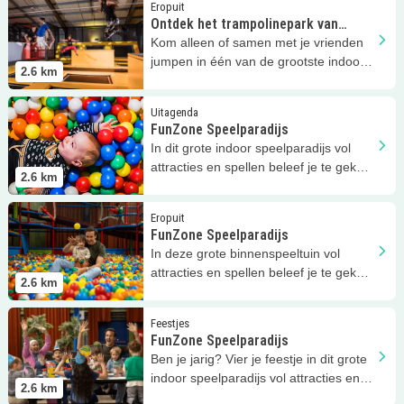
Lees meer
Ontdek het trampolinepark van FunZone!
Eropuit
Ontdek het trampolinepark van
FunZone!
Kom alleen of samen met je vrienden
jumpen in één van de grootste indoor
2.6
km
trampolineparken van Nederland!
Lees meer
FunZone Speelparadijs
Uitagenda
FunZone Speelparadijs
In dit grote indoor speelparadijs vol
attracties en spellen beleef je te gekke
2.6
km
avonturen!
Lees meer
FunZone Speelparadijs
Eropuit
FunZone Speelparadijs
In deze grote binnenspeeltuin vol
attracties en spellen beleef je te gekke
2.6
km
avonturen!
Lees meer
FunZone Speelparadijs
Feestjes
FunZone Speelparadijs
Ben je jarig? Vier je feestje in dit grote
indoor speelparadijs vol attracties en
2.6
km
spellen!