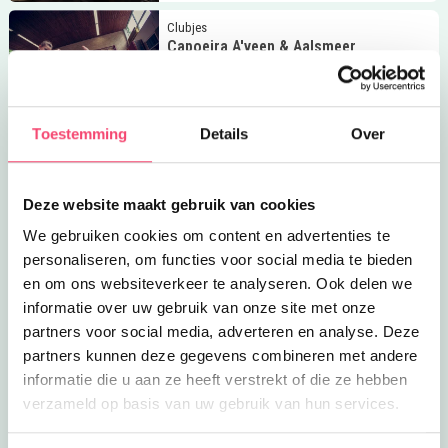
Lees meer
Capoeira A'veen &amp; Aalsmeer
Clubjes
Capoeira A'veen & Aalsmeer
Laat je kinderen kennismaken met de
betoverende wereld van capoeira in
3.1
km
Aalsmeer en Amstelveen!
Toestemming
Details
Over
Lees meer
Het Oosterbad
Eropuit
Het Oosterbad
Kom in de zomermaanden heerlijk
Deze website maakt gebruik van cookies
plonsen in natuurwater bij Het
3.8
km
oosterbad!
We gebruiken cookies om content en advertenties te
Lees meer
Sportief kinderfeestje
personaliseren, om functies voor social media te bieden
Feestjes
Sportief kinderfeestje
en om ons websiteverkeer te analyseren. Ook delen we
Vier een sportief kinderfeestje met één
informatie over uw gebruik van onze site met onze
van de 3 Kidz Survivalarrangementen
partners voor social media, adverteren en analyse. Deze
3.9
km
partners kunnen deze gegevens combineren met andere
Lees meer
Plons Muziek Amstelveen
Clubjes
informatie die u aan ze heeft verstrekt of die ze hebben
Plons Muziek Amstelveen
verzameld op basis van uw gebruik van hun services.
Zangles voor alle leeftijden, Algemene
Muzikale vorming en KleuterMuziek in