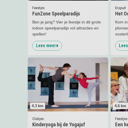
Eropuit
Feestjes
Het O
FunZone Speelparadijs
Kom in
Ben je jarig? Vier je feestje in dit grote
plonsen
indoor speelparadijs vol attracties en
ooster
spellen!
Lees meer
Lees
Lees meer
Kinderyoga bij de Yogajuf
Lees me
4.3
km
4.6
km
Clubjes
Feestjes
Kinderyoga bij de Yogajuf
Een he