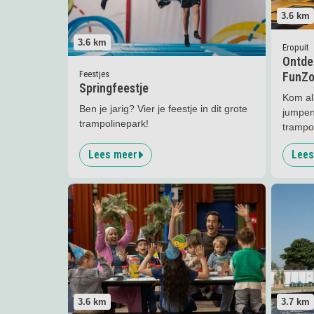
3.6
km
3.6
km
Eropuit
Ontde
Feestjes
FunZo
Springfeestje
Kom al
Ben je jarig? Vier je feestje in dit grote
jumpen
trampolinepark!
trampo
Lees meer
Lees
Lees meer
FunZone Speelparadijs
Lees me
3.7
km
3.6
km