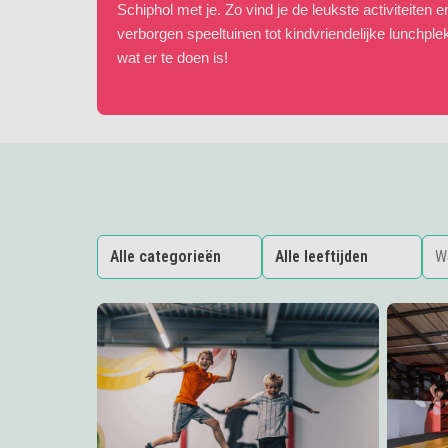
Schiphol met je. Zo vind je de leukste activiteiten 
verborgen speeltuinen tot kindvriendelijke lunchple
wat er te doen is!
Lees meer
Springfeestje
Lees me