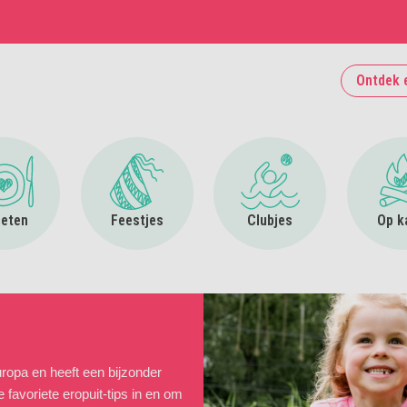
Ontdek 
Ga naar Uit eten
Ga naar Feestjes
Ga naar Clubjes
 eten
Feestjes
Clubjes
Op k
ropa en heeft een bijzonder
favoriete eropuit-tips in en om