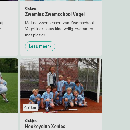
Clubjes
Zwemles Zwemschool Vogel
ij
Met de zwemlessen van Zwemschool
e
Vogel leert jouw kind veilig zwemmen
met plezier!
Lees meer
rs
Lees meer
Hockeyclub Xenios
4.7
km
Clubjes
Hockeyclub Xenios