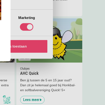
Lees meer
Marketing
Lees meer
AHC Quick
Alles toestaan
4.9
km
Clubjes
AHC Quick
iverse
Ben jij tussen de 5 en 15 jaar oud?
 extra
Dan zit je helemaal goed bij Honkbal-
en softbalvereniging Quick! 5+
Lees meer