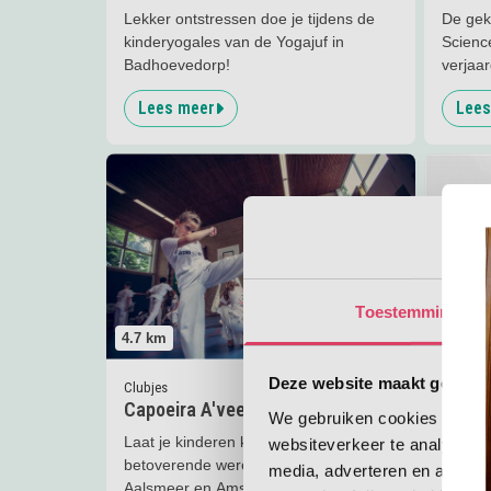
Lekker ontstressen doe je tijdens de
De gek
kinderyogales van de Yogajuf in
Scienc
Badhoevedorp!
verjaar
Lees meer
Lees
Lees meer
Capoeira A'veen &amp; Aalsmeer
Lees me
Toestemming
4.7
km
4.7
km
Deze website maakt gebruik
Clubjes
Eropuit
Capoeira A'veen & Aalsmeer
Molen
We gebruiken cookies om cont
Laat je kinderen kennismaken met de
Ontdek
websiteverkeer te analyseren
betoverende wereld van capoeira in
Amster
media, adverteren en analys
Aalsmeer en Amstelveen!