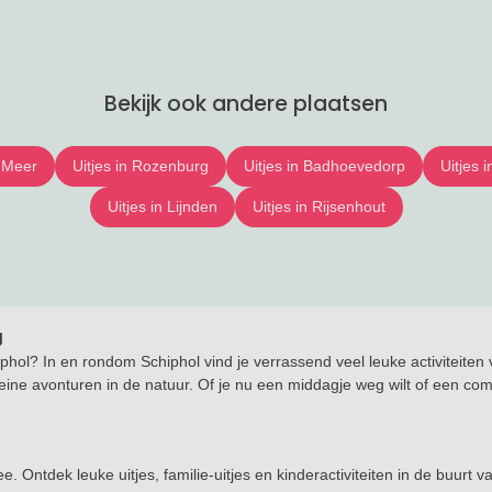
Bekijk ook andere plaatsen
e Meer
Uitjes in Rozenburg
Uitjes in Badhoevedorp
Uitjes 
Uitjes in Lijnden
Uitjes in Rijsenhout
g
phol? In en rondom Schiphol vind je verrassend veel leuke activiteiten 
ine avonturen in de natuur. Of je nu een middagje weg wilt of een comple
e. Ontdek leuke uitjes, familie-uitjes en kinderactiviteiten in de buurt 