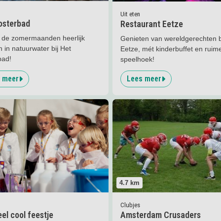
Uit eten
osterbad
Restaurant Eetze
 de zomermaanden heerlijk
Genieten van wereldgerechten b
 in natuurwater bij Het
Eetze, mét kinderbuffet en ruim
bad!
speelhoek!
 meer
Lees meer
er
Een heel cool feestje
Lees meer
Amsterdam Crusade
4.7
km
Clubjes
el cool feestje
Amsterdam Crusaders