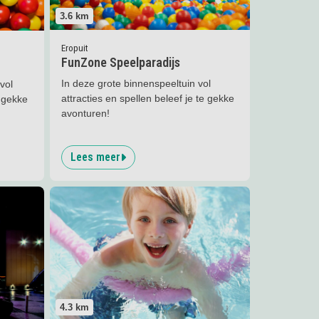
3.6
km
Eropuit
FunZone Speelparadijs
In deze grote binnenspeeltuin vol
vol
attracties en spellen beleef je te gekke
e gekke
avonturen!
Lees meer
Lees meer
Zwemles Zwemschool Vogel
4.3
km