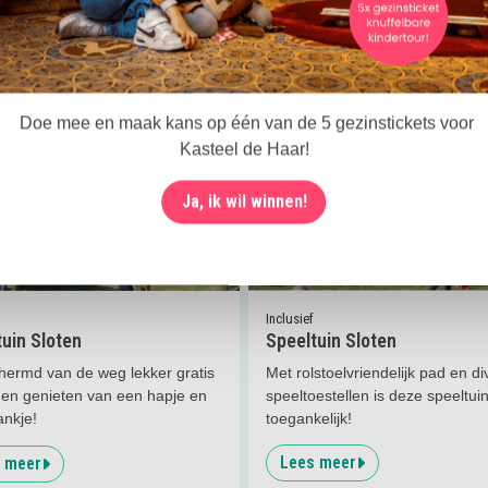
erzameld op basis van uw gebruik van hun services.
 meer
Lees meer
Voorkeuren
Statistieken
er
Speeltuin Sloten
Lees meer
Speeltuin Sloten
Doe mee en maak kans op één van de 5 gezinstickets voor
Kasteel de Haar!
Ja, ik wil winnen!
sen
Selectie toestaan
4.9
km
Inclusief
uin Sloten
Speeltuin Sloten
hermd van de weg lekker gratis
Met rolstoelvriendelijk pad en d
 en genieten van een hapje en
speeltoestellen is deze speeltuin
ankje!
toegankelijk!
Lees meer
 meer