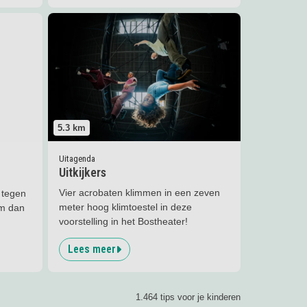
erdam
Lees meer
Uitkijkers
5.3
km
Uitagenda
Uitkijkers
Vier acrobaten klimmen in een zeven
 tegen
meter hoog klimtoestel in deze
om dan
voorstelling in het Bostheater!
Lees meer
1.464 tips voor je kinderen