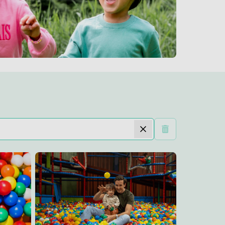
Wis filters
dijs
Lees meer
FunZone Speelparadijs