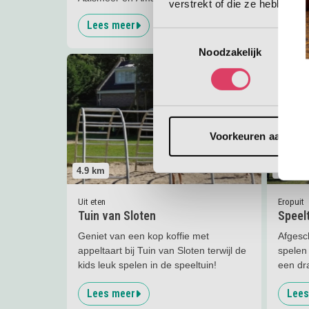
verstrekt of die ze hebben v
Lees meer
Lees
Toestemmingsselectie
Noodzakelijk
Lees meer
Tuin van Sloten
Lees me
Voorkeuren aanpas
4.9
km
4.9
km
Uit eten
Eropuit
Tuin van Sloten
Speelt
Geniet van een kop koffie met
Afgesc
appeltaart bij Tuin van Sloten terwijl de
spelen
kids leuk spelen in de speeltuin!
een dr
Lees meer
Lees