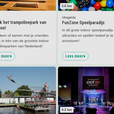
3.6
km
Uitagenda
k het trampolinepark van
FunZone Speelparadijs
ne!
In dit grote indoor speelparadijs 
attracties en spellen beleef je t
leen of samen met je vrienden
avonturen!
 in één van de grootste indoor
lineparken van Nederland!
 meer
Lees meer
er
Het Oosterbad
Lees meer
Restaurant Eetze
4.2
km