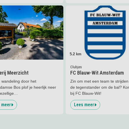
er
Boerderij Meerzicht
Lees meer
FC Blauw-Wit Amst
5.2
km
Clubjes
rij Meerzicht
FC Blauw-Wit Amsterdam
 wandeling door het
Zin om met een team te strijden
amse Bos plof je heerlijk neer
de tegenstander om de bal? K
gezellige
bij FC Blauw-Wit!
koekenrestaurant!
 meer
Lees meer