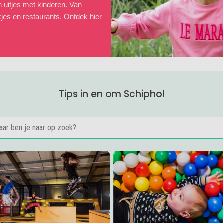
en uitjes met kinderen. Van
kjes en restaurants. Ontdek hier
Tips in en om Schiphol
er
Ontdek het trampolinepark van FunZone!
Lees meer
FunZone Speelpara