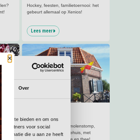
elen?
Hockey, feesten, familietoernooi: het
nt!
gebeurt allemaal op Xenios!
Lees meer
Lees meer
De Akermolen
Sluiten
Over
4.8
km
Uit eten | Eropuit
De Akermolen
 media te bieden en om ons
ten van
De Akermolen is een molenstomp,
ze partners voor social
kt
maar wel met een theehuis, met
nformatie die u aan ze heeft
lekkere broodjes, koffie en thee!