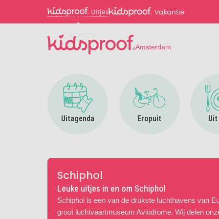
Amsterdam
Ga naar Uitagenda
Ga naar Eropuit
Uitagenda
Eropuit
Uit
Schiphol
Leuke uitjes in en om Schiphol
Schiphol is een van de drukste luchthavens van Eu
groot luchtvaartmuseum Aviodrome. Wij delen onze 