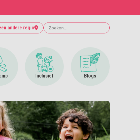
Zoeken
een andere regio
Ga naar Op kamp
Ga naar Inclusief
Ga naar Blogs
amp
Inclusief
Blogs