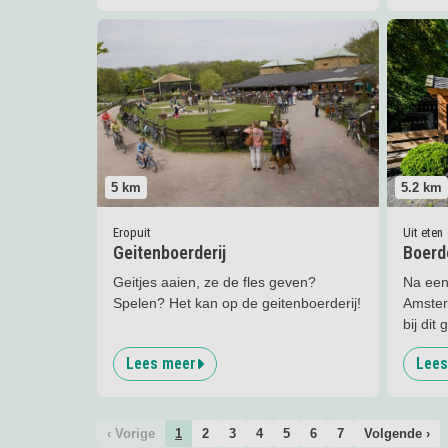
Lees meer
Geitenboerderij
Lees me
5.2
km
5
km
Uit eten
Eropuit
Boerde
Geitenboerderij
Na een
Geitjes aaien, ze de fles geven?
Amsterd
Spelen? Het kan op de geitenboerderij!
bij dit 
pannen
Lees meer
Lees
‹ Vorige
1
2
3
4
5
6
7
Volgende ›