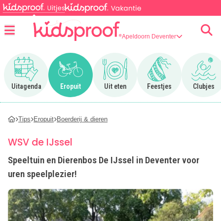
Apeldoorn Deventer
Menu
Ga naar Uitagenda
Ga naar Eropuit
Ga naar Uit eten
Ga naar Feestjes
Ga n
Uitagenda
Eropuit
Uit eten
Feestjes
Clubjes
Tips
Eropuit
Boerderij & dieren
WSV de IJssel
Speeltuin en Dierenbos De IJssel in Deventer voor
uren speelplezier!