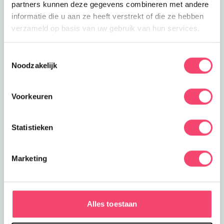
partners kunnen deze gegevens combineren met andere
informatie die u aan ze heeft verstrekt of die ze hebben
verzameld op basis van uw gebruik van hun services.
Toestemmingsselectie
Noodzakelijk
Voorkeuren
Statistieken
Marketing
Zomervakantie bij het NMM
Klaar voor actie? In de zomervakantie zijn er extra veel
Alles toestaan
stoere activiteiten voor kids bij het Nationaal Militair
Museum. Wie is het snelste op de stormbaan? Rijd zelf