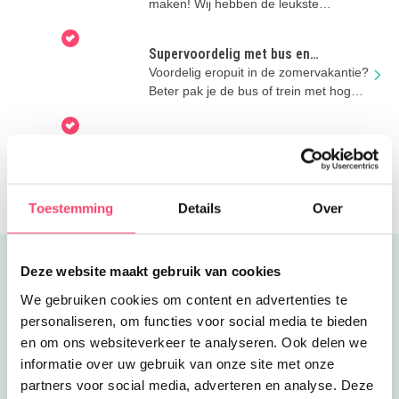
maken! Wij hebben de leukste
zomeruitjes voor je verzameld.
Supervoordelig met bus en
regionale trein
Voordelig eropuit in de zomervakantie?
Beter pak je de bus of trein met hoge
kortingen!
Onze nieuwsbrief ontvangen?
Wil jij onze nieuwsbrief ontvangen? De
leukste en handigste tips nu ook in je
mailbox!
Toestemming
Details
Over
Uitgelicht
Deze website maakt gebruik van cookies
We gebruiken cookies om content en advertenties te
personaliseren, om functies voor social media te bieden
en om ons websiteverkeer te analyseren. Ook delen we
informatie over uw gebruik van onze site met onze
partners voor social media, adverteren en analyse. Deze