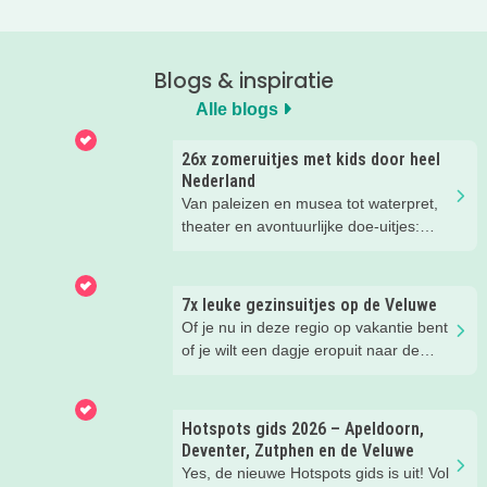
Blogs & inspiratie
Alle blogs
26x zomeruitjes met kids door heel
Nederland
Van paleizen en musea tot waterpret,
theater en avontuurlijke doe-uitjes:
ontdek 26 favoriete zomeruitjes voor
gezinnen door heel Nederland.
7x leuke gezinsuitjes op de Veluwe
Of je nu in deze regio op vakantie bent
of je wilt een dagje eropuit naar de
Veluwe, er is hier in de zomer ook
zoveel te beleven!
Hotspots gids 2026 – Apeldoorn,
Deventer, Zutphen en de Veluwe
Yes, de nieuwe Hotspots gids is uit! Vol