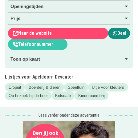
dierenbos noemen. Er zijn cavia´s, kippen, konijnen,
Openingstijden
vogels en geitjes. De dieren hebben hun eigen ‘speeltuin’
en mogen hier heerlijk vrij rondlopen.
Prijs
Klik voor meer informatie op de roze button!
Naar de website
Deel
Inspiratie nodig voor het organiseren van een
Telefoonnummer
kinderfeestje? Kidsproof Apeldoorn heeft
alle
kinderfeestjes
in de regio voor je op een rij gezet!
Toon op kaart
Lijstjes voor Apeldoorn Deventer
Eropuit
Boerderij & dieren
Speeltuin
Uitje voor kleuters
Op bezoek bij de boer
Kidscafé
Kinderboerderij
Lees verder onder deze advertentie