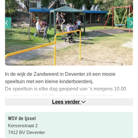
In de wijk de Zandweerd in Deventer zit een mooie
speeltuin met een kleine kinderboerderij.
De speeltuin is elke dag geopend van ’s morgens 10.00
uur tot ’s avonds 20.00 uur en iedereen is welkom.
Lees verder
En als je er dan toch lekker een dagje komt spelen:
bezoek dan ook eens het gezellige terras voor een
WSV de Ijssel
drankje, iets lekkers of met mooi weer een lekker ijsje.
Kersenstraat 2
Deze speeltuin heeft ook een kleine kinderboerij die ze het
7412 BV Deventer