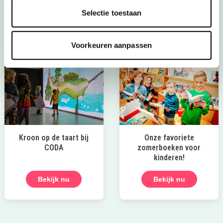
in een mini-jeep of mini-quad en meer!
Selectie toestaan
Bekijk het aanbod
Voorkeuren aanpassen
Kroon op de taart bij
Onze favoriete
CODA
zomerboeken voor
kinderen!
Bekijk nu
Bekijk nu