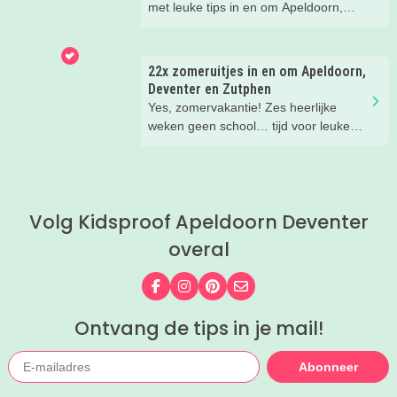
met leuke tips in en om Apeldoorn,
Deventer, Zutphen en de Veluwe.
Handig om te bewaren! Welke
hotspots gaan jullie bezoeken?
22x zomeruitjes in en om Apeldoorn,
Deventer en Zutphen
Yes, zomervakantie! Zes heerlijke
weken geen school… tijd voor leuke
dingen! Er is deze zomer weer zoveel
te doen in en om Apeldoorn, Deventer,
Zutphen en de Veluwe. Wij
verzamelden de leukste zomeruitjes
Volg Kidsproof Apeldoorn Deventer
met kinderen voor je.
overal
Volg ons op Facebook
Volg ons op Instagram
Volg ons op Pinterest
Mail ons
Ontvang de tips in je mail!
Abonneer