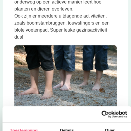
onderweg op een actieve manier leert hoe
planten en dieren overleven.
Ook zijn er meerdere uitdagende activiteiten,
zoals boomstambruggen, touwslingers en een
blote voetenpad. Super leuke gezinsactiviteit
dus!
Deze link opent in een nieuwe 
Natuurspeeltuin Hoppies
Ammerzoden, Noord-Brabant
Toestemming
Details
Over