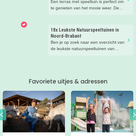
Een terras met speeltuin is perfect om
te genieten van het mooie weer. De
kinderen kunnen lekker spelen in de
speeltuin, terwijl jij een drankje drinkt
op het terras. Ideale combinatie.
18x Leukste Natuurspeeltuinen in
Wij hebben een paar restaurants met
Noord-Brabant
terras en speeltuin in Breda en
Ben je op zoek naar een overzicht van
omgeving voor je op een rij gezet. Dat
de leukste natuurspeeltuinen van
is makkelijk een super fijn plekje
Noord-Brabant? Wij hebben de 18
vinden!
leukste natuurspeeltuinen voor je op
een rij gezet. Veel plezier in de
speeltuin!
Favoriete uitjes & adressen