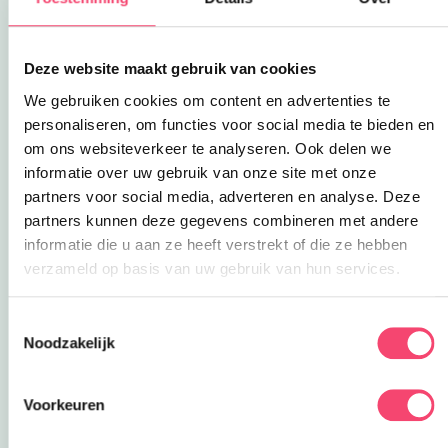
Dit speelpark is ooit begonnen als een
maïsdoolhof naast de champignonkwekerijen de
Hopwaag. Inmiddels is dit natuurspeeltuin
Deze website maakt gebruik van cookies
uitgebreid met vele mogelijkheden om je uren te
We gebruiken cookies om content en advertenties te
vermaken tussen alle elementen die de natuur
personaliseren, om functies voor social media te bieden en
ons biedt. Water, zand en groen vormen de basis
om ons websiteverkeer te analyseren. Ook delen we
van Hoppies Natuurspeeltuin. Wat echt leuk is, is
informatie over uw gebruik van onze site met onze
het blotevoetenpad.
partners voor social media, adverteren en analyse. Deze
partners kunnen deze gegevens combineren met andere
informatie die u aan ze heeft verstrekt of die ze hebben
verzameld op basis van uw gebruik van hun services.
Toestemmingsselectie
Noodzakelijk
Voorkeuren