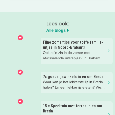
Lees ook:
Alle blogs
Fijne zomertips voor toffe familie-
uitjes in Noord-Brabant!
Ook zo'n zin in de zomer met
afwisselende uitstapjes? In Brabant
valt er deze zomer van alles te
beleven. Trek erop uit in de prachtige
natuur, ga voor een actief uitje, een
7x goede ijswinkels in en om Breda
verrassende museum of ontdek de
Waar kan je het lekkerste ijs in Breda
gezellige steden. Wij verzamelden hele
halen? En een lekker ijsje eten? We
toffe tips voor je.
hebben een paar fijne ijssalons en
ijsboerderijen waar je een lekker ijsje
kunt scoren voor je op een rijtje gezet.
15 x Speeltuin met terras in en om
Breda