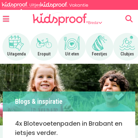
Breda
Menu
Ga naar Uitagenda
Ga naar Eropuit
Ga naar Uit eten
Ga naar Feestjes
Ga n
Uitagenda
Eropuit
Uit eten
Feestjes
Clubjes
Blogs & inspiratie
4x Blotevoetenpaden in Brabant en
ietsjes verder.