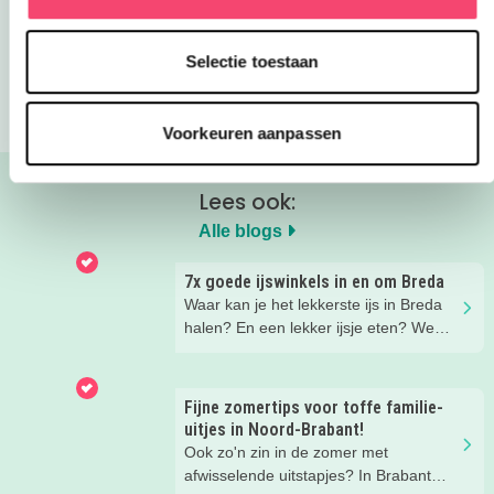
Selectie toestaan
Blogs
Waterspelletjes voor een warme dag!
Voorkeuren aanpassen
Lees ook:
Alle blogs
7x goede ijswinkels in en om Breda
Waar kan je het lekkerste ijs in Breda
halen? En een lekker ijsje eten? We
hebben een paar fijne ijssalons en
ijsboerderijen waar je een lekker ijsje
kunt scoren voor je op een rijtje gezet.
Fijne zomertips voor toffe familie-
uitjes in Noord-Brabant!
Ook zo'n zin in de zomer met
afwisselende uitstapjes? In Brabant