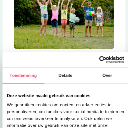
Waterballon estafette
Een goede check hoe je vrienden en vriendinnen
op elkaar ingespeeld zijn! Het is bij waterballon
Toestemming
Details
Over
estafette namelijk de bedoeling dat je met z’n
tweeën én zonder handen de waterballon over
de finish brengt! Hoe dan? Nou, door de ballon
Deze website maakt gebruik van cookies
tussen jullie hoofden te klemmen… of tussen
We gebruiken cookies om content en advertenties te
jullie schouders, of billen! Maar niet te hard
personaliseren, om functies voor social media te bieden en
drukken hoor… splash!
om ons websiteverkeer te analyseren. Ook delen we
Waterballon darts
informatie over uw gebruik van onze site met onze