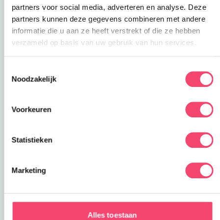
Het is zo simpel! Krijt naar eigen inzicht en wens
partners voor social media, adverteren en analyse. Deze
op een harde ondergrond een dartbord en
partners kunnen deze gegevens combineren met andere
probeer door het gooien met de waterballonnen
informatie die u aan ze heeft verstrekt of die ze hebben
het hoogst aantal punten te behalen! Nog zo’n
verzameld op basis van uw gebruik van hun services.
oude bekende, maar hij is te leuk om niet te
noemen! Ga in een treintje achter elkaar zitten,
Toestemmingsselectie
laat degene vooraan een bekertje volscheppen
Noodzakelijk
en geef het door naar achteren. Heel benieuwd
wat er uiteindelijk in de emmer achteraan beland
Voorkeuren
en verkoeling gegarandeerd!
De waterballonnen kun je groot inslaan bij Action
Statistieken
of HEMA!
Zin om hierna lekker een ijsje te gaan halen?
Marketing
Check onze tips hier.
Veel plezier!
Alles toestaan
Deel via WhatsApp