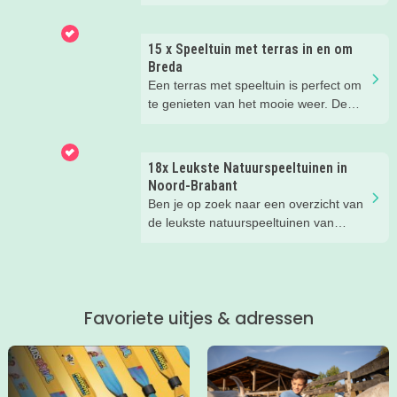
valt er deze zomer van alles te
beleven. Trek erop uit in de prachtige
natuur, ga voor een actief uitje, een
15 x Speeltuin met terras in en om
verrassende museum of ontdek de
Breda
gezellige steden. Wij verzamelden hele
Een terras met speeltuin is perfect om
toffe tips voor je.
te genieten van het mooie weer. De
kinderen kunnen lekker spelen in de
speeltuin, terwijl jij een drankje drinkt
op het terras. Ideale combinatie.
18x Leukste Natuurspeeltuinen in
Wij hebben een paar restaurants met
Noord-Brabant
terras en speeltuin in Breda en
Ben je op zoek naar een overzicht van
omgeving voor je op een rij gezet. Dat
de leukste natuurspeeltuinen van
is makkelijk een super fijn plekje
Noord-Brabant? Wij hebben de 18
vinden!
leukste natuurspeeltuinen voor je op
een rij gezet. Veel plezier in de
speeltuin!
Favoriete uitjes & adressen