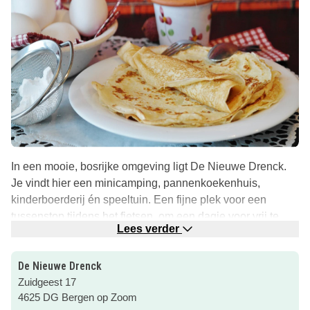
In een mooie, bosrijke omgeving ligt De Nieuwe Drenck.
Je vindt hier een minicamping, pannenkoekenhuis,
kinderboerderij én speeltuin. Een fijne plek voor een
tussenstop tijdens het fietsen, om een dagje voor vrij te
Lees verder
maken of misschien zelfs wel te overnachten!
Uitgespeeld? Geniet van lekkere pannenkoeken in het
De Nieuwe Drenck
pannenkoekenhuis. Alles wordt hier bereid met verse
Zuidgeest 17
streekproducten.
4625 DG Bergen op Zoom