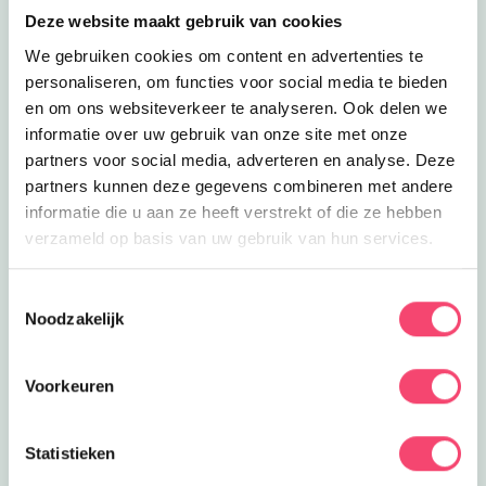
Deze website maakt gebruik van cookies
We gebruiken cookies om content en advertenties te
personaliseren, om functies voor social media te bieden
en om ons websiteverkeer te analyseren. Ook delen we
informatie over uw gebruik van onze site met onze
partners voor social media, adverteren en analyse. Deze
partners kunnen deze gegevens combineren met andere
informatie die u aan ze heeft verstrekt of die ze hebben
verzameld op basis van uw gebruik van hun services.
Een Kidsproof zomervakantie!
Toestemmingsselectie
Noodzakelijk
Zomervakantie in onze prachtige regio. Onze website
staat vol met toffe uitjes, tips voor thuis, zomerse of
regenachtige dagen. Maak fijne herinneringen met
Voorkeuren
elkaar.
Naar de tips!
Statistieken