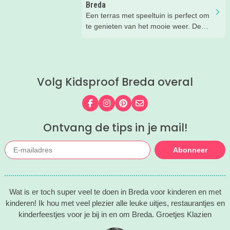
Breda
Een terras met speeltuin is perfect om
te genieten van het mooie weer. De
kinderen kunnen lekker spelen in de
speeltuin, terwijl jij een drankje drinkt
op het terras. Ideale combinatie.
Wij hebben een paar restaurants met
Volg Kidsproof Breda overal
terras en speeltuin in Breda en
omgeving voor je op een rij gezet. Dat
is makkelijk een super fijn plekje
Volg ons op Facebook
Volg ons op Instagram
Volg ons op Pinterest
Mail ons
vinden!
Ontvang de tips in je mail!
Abonneer
Wat is er toch super veel te doen in Breda voor kinderen en met
kinderen! Ik hou met veel plezier alle leuke uitjes, restaurantjes en
kinderfeestjes voor je bij in en om Breda. Groetjes Klazien