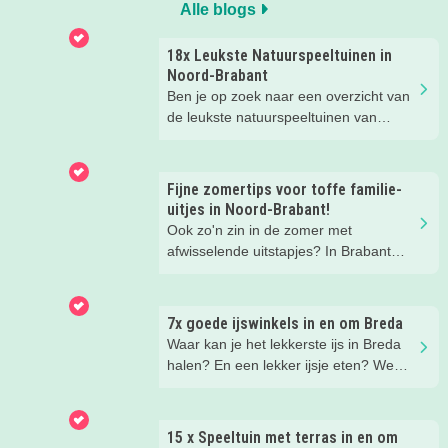
Alle blogs
18x Leukste Natuurspeeltuinen in
Noord-Brabant
Ben je op zoek naar een overzicht van
de leukste natuurspeeltuinen van
Noord-Brabant? Wij hebben de 18
leukste natuurspeeltuinen voor je op
een rij gezet. Veel plezier in de
Fijne zomertips voor toffe familie-
speeltuin!
uitjes in Noord-Brabant!
Ook zo'n zin in de zomer met
afwisselende uitstapjes? In Brabant
valt er deze zomer van alles te
beleven. Trek erop uit in de prachtige
natuur, ga voor een actief uitje, een
7x goede ijswinkels in en om Breda
verrassende museum of ontdek de
Waar kan je het lekkerste ijs in Breda
gezellige steden. Wij verzamelden hele
halen? En een lekker ijsje eten? We
toffe tips voor je.
hebben een paar fijne ijssalons en
ijsboerderijen waar je een lekker ijsje
kunt scoren voor je op een rijtje gezet.
15 x Speeltuin met terras in en om