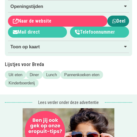
Benieuwd naar wat er nog meer te doen is? Voor meer
Openingstijden
informatie klik je op de roze button.
Naar de website
Deel
Niks missen van Kidsproof?
Meld je aan voor de
Mail direct
Telefoonnummer
nieuwsbrief
!
Toon op kaart
Lijstjes voor Breda
Uit eten
Diner
Lunch
Pannenkoeken eten
Kinderboerderij
Lees verder onder deze advertentie