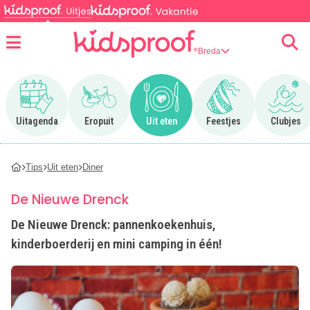
Breda
Menu
Ga naar Uitagenda
Ga naar Eropuit
Ga naar Uit eten
Ga naar Feestjes
Ga n
Uitagenda
Eropuit
Uit eten
Feestjes
Clubjes
Tips
Uit eten
Diner
De Nieuwe Drenck
De Nieuwe Drenck: pannenkoekenhuis,
kinderboerderij en mini camping in één!