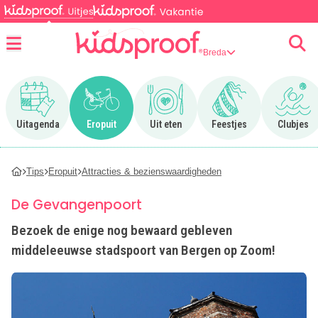
Breda
Menu
Ga naar Uitagenda
Ga naar Eropuit
Ga naar Uit eten
Ga naar Feestjes
Ga n
Uitagenda
Eropuit
Uit eten
Feestjes
Clubjes
Tips
Eropuit
Attracties & bezienswaardigheden
De Gevangenpoort
Bezoek de enige nog bewaard gebleven
middeleeuwse stadspoort van Bergen op Zoom!