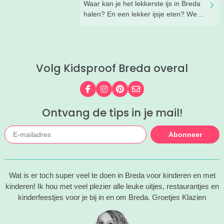
Waar kan je het lekkerste ijs in Breda
halen? En een lekker ijsje eten? We
hebben een paar fijne ijssalons en
ijsboerderijen waar je een lekker ijsje
kunt scoren voor je op een rijtje gezet.
Volg Kidsproof Breda overal
Volg ons op Facebook
Volg ons op Instagram
Volg ons op Pinterest
Mail ons
Ontvang de tips in je mail!
Abonneer
Wat is er toch super veel te doen in Breda voor kinderen en met
kinderen! Ik hou met veel plezier alle leuke uitjes, restaurantjes en
kinderfeestjes voor je bij in en om Breda. Groetjes Klazien