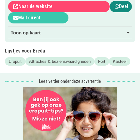
Aan het einde van de rondleiding mag je proberen een
Naar de website
Deel
nieuw puntenrecord te halen bij het kruisboogspel.
Mail direct
Kom je langs? Voor meer informatie klik je op de roze
Toon op kaart
button.
Uit eten met de kids? Check de
kindvriendelijke
Lijstjes voor Breda
restaurantjes
!
Eropuit
Attracties & bezienswaardigheden
Fort
Kasteel
Lees verder onder deze advertentie