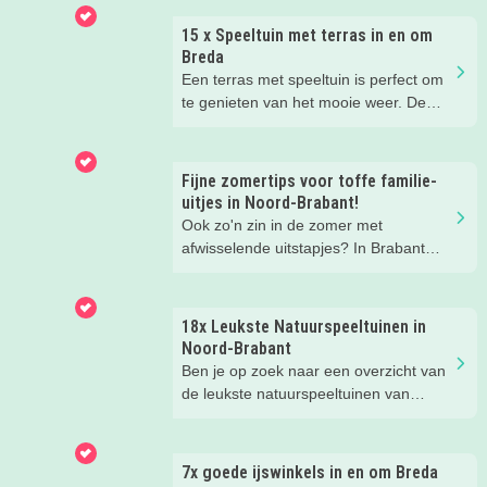
15 x Speeltuin met terras in en om
Breda
Een terras met speeltuin is perfect om
te genieten van het mooie weer. De
kinderen kunnen lekker spelen in de
speeltuin, terwijl jij een drankje drinkt
op het terras. Ideale combinatie.
Fijne zomertips voor toffe familie-
Wij hebben een paar restaurants met
uitjes in Noord-Brabant!
terras en speeltuin in Breda en
Ook zo'n zin in de zomer met
omgeving voor je op een rij gezet. Dat
afwisselende uitstapjes? In Brabant
is makkelijk een super fijn plekje
valt er deze zomer van alles te
vinden!
beleven. Trek erop uit in de prachtige
natuur, ga voor een actief uitje, een
18x Leukste Natuurspeeltuinen in
verrassende museum of ontdek de
Noord-Brabant
gezellige steden. Wij verzamelden hele
Ben je op zoek naar een overzicht van
toffe tips voor je.
de leukste natuurspeeltuinen van
Noord-Brabant? Wij hebben de 18
leukste natuurspeeltuinen voor je op
een rij gezet. Veel plezier in de
7x goede ijswinkels in en om Breda
speeltuin!