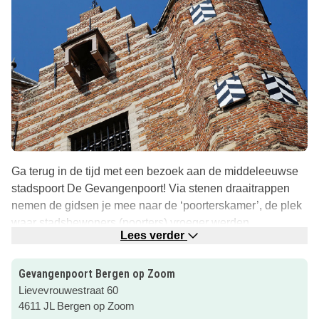
Ga terug in de tijd met een bezoek aan de middeleeuwse
stadspoort De Gevangenpoort! Via stenen draaitrappen
nemen de gidsen je mee naar de ‘poorterskamer’, de plek
waar stadsbewoners (poorters) vroeger werden
Lees verder
opgesloten voordat ze een echte straf kregen.
Overal op de muren zie je namen, teksten en tekeningen
Gevangenpoort Bergen op Zoom
gekrast in het hout. Op een speciaal krasbord mag je zelf
Lievevrouwestraat 60
ook iets achterlaten.
4611 JL Bergen op Zoom