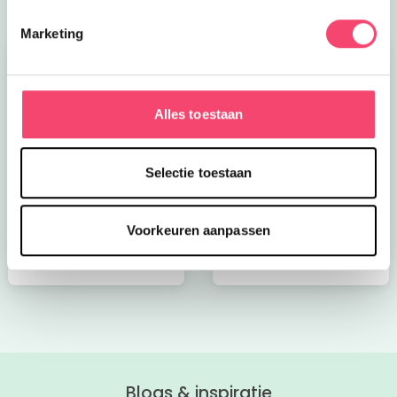
Marketing
Alles toestaan
Selectie toestaan
Kroon op de taart bij
Onze favoriete
CODA
zomerboeken voor
kinderen!
Voorkeuren aanpassen
Bekijk nu
Bekijk nu
Blogs & inspiratie