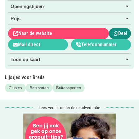
Openingstijden
PS Bekijk ook onze Eropuit categorie voor de
leukste
uitjes in en om Breda
!
Prijs
Naar de website
Deel
Mail direct
Telefoonnummer
Toon op kaart
Lijstjes voor Breda
Clubjes
Balsporten
Buitensporten
Lees verder onder deze advertentie