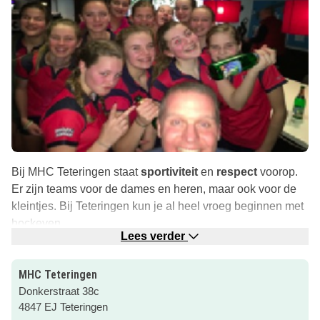
Bij MHC Teteringen staat
sportiviteit
en
respect
voorop.
Er zijn teams voor de dames en heren, maar ook voor de
kleintjes. Bij Teteringen kun je al heel vroeg beginnen met
hockeyen.
Lees verder
Kom lekker trainen en speel in het weekend
spannende
wedstrijden!
MHC Teteringen
Donkerstraat 38c
Klik snel op de roze button om naar de website te gaan
4847 EJ Teteringen
voor meer informatie!