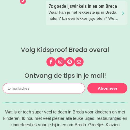
een rij gezet. Veel plezier in de
7x goede ijswinkels in en om Breda
speeltuin!
Waar kan je het lekkerste ijs in Breda
halen? En een lekker ijsje eten? We
hebben een paar fijne ijssalons en
ijsboerderijen waar je een lekker ijsje
kunt scoren voor je op een rijtje gezet.
Volg Kidsproof Breda overal
Volg ons op Facebook
Volg ons op Instagram
Volg ons op Pinterest
Mail ons
Ontvang de tips in je mail!
Abonneer
Wat is er toch super veel te doen in Breda voor kinderen en met
kinderen! Ik hou met veel plezier alle leuke uitjes, restaurantjes en
kinderfeestjes voor je bij in en om Breda. Groetjes Klazien