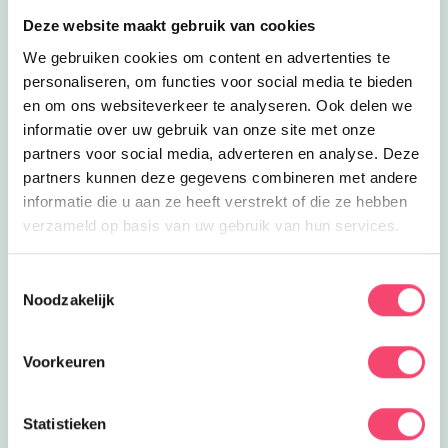
Deze website maakt gebruik van cookies
We gebruiken cookies om content en advertenties te
personaliseren, om functies voor social media te bieden
en om ons websiteverkeer te analyseren. Ook delen we
informatie over uw gebruik van onze site met onze
partners voor social media, adverteren en analyse. Deze
partners kunnen deze gegevens combineren met andere
informatie die u aan ze heeft verstrekt of die ze hebben
verzameld op basis van uw gebruik van hun services.
Een Kidsproof zomervakantie!
Toestemmingsselectie
Noodzakelijk
Zomervakantie in onze prachtige regio. Onze website
staat vol met toffe uitjes, tips voor thuis, zomerse of
regenachtige dagen. Maak fijne herinneringen met
Voorkeuren
elkaar.
Naar de tips!
Statistieken