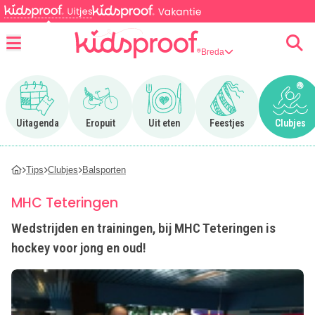
Breda
Menu
Ga naar Uitagenda
Ga naar Eropuit
Ga naar Uit eten
Ga naar Feestjes
Ga n
Uitagenda
Eropuit
Uit eten
Feestjes
Clubjes
Tips
Clubjes
Balsporten
MHC Teteringen
Wedstrijden en trainingen, bij MHC Teteringen is
hockey voor jong en oud!