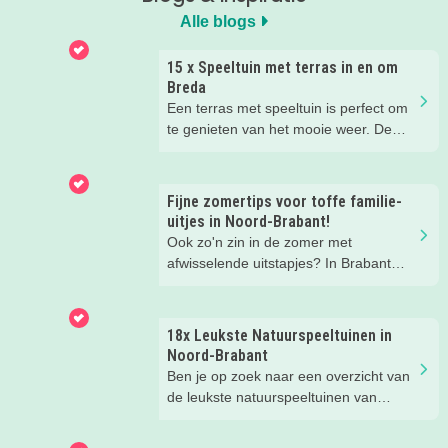
Alle blogs
15 x Speeltuin met terras in en om
Breda
Een terras met speeltuin is perfect om
te genieten van het mooie weer. De
kinderen kunnen lekker spelen in de
speeltuin, terwijl jij een drankje drinkt
op het terras. Ideale combinatie.
Fijne zomertips voor toffe familie-
Wij hebben een paar restaurants met
uitjes in Noord-Brabant!
terras en speeltuin in Breda en
Ook zo'n zin in de zomer met
omgeving voor je op een rij gezet. Dat
afwisselende uitstapjes? In Brabant
is makkelijk een super fijn plekje
valt er deze zomer van alles te
vinden!
beleven. Trek erop uit in de prachtige
natuur, ga voor een actief uitje, een
18x Leukste Natuurspeeltuinen in
verrassende museum of ontdek de
Noord-Brabant
gezellige steden. Wij verzamelden hele
Ben je op zoek naar een overzicht van
toffe tips voor je.
de leukste natuurspeeltuinen van
Noord-Brabant? Wij hebben de 18
leukste natuurspeeltuinen voor je op