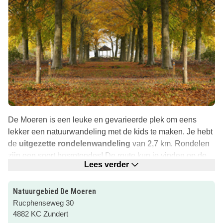
De Moeren is een leuke en gevarieerde plek om eens
lekker een natuurwandeling met de kids te maken. Je hebt
de
uitgezette rondelenwandeling
van 2,7 km. Rondelen
zijn een soort bosrotondes! De route kun je vinden op de
Lees verder
website van Natuurmonumenten (via de roze button).
In plaats van het aangegeven startpunt zou je ook kunnen
Natuurgebied De Moeren
beginnen bij
restaurant De Moerse Bossen
. Er loopt een
Rucphenseweg 30
wandelpad vanuit het terras aan de achterzijde van het
4882 KC Zundert