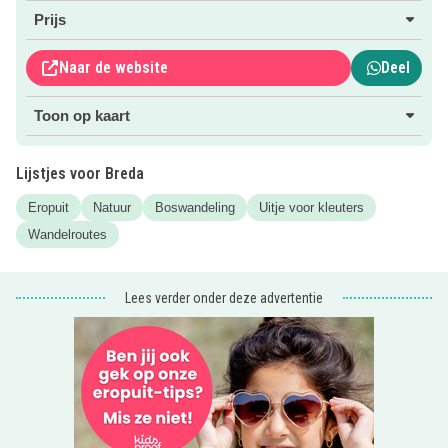
restaurant naar het natuurgebied.
Prijs
Als je terug bent, verwen je jezelf en de kids met een
hapje eten
bij De
Moerse Bossen
. De kinderen kunnen
Naar de website
Deel
daar ook nog verder spelen in de speeltuin!
Toon op kaart
PS Is je dochter of zoon bijna jarig? Kijk dan eens in onze
Kinderfeestjes-categorie
!
Lijstjes voor Breda
Eropuit
Natuur
Boswandeling
Uitje voor kleuters
Wandelroutes
Lees verder onder deze advertentie