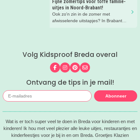
Fijne zomertips voor toffe familie-
speeltuin!
uitjes in Noord-Brabant!
Ook zo'n zin in de zomer met
afwisselende uitstapjes? In Brabant
valt er deze zomer van alles te
beleven. Trek erop uit in de prachtige
natuur, ga voor een actief uitje, een
verrassende museum of ontdek de
Volg Kidsproof Breda overal
gezellige steden. Wij verzamelden hele
toffe tips voor je.
Volg ons op Facebook
Volg ons op Instagram
Volg ons op Pinterest
Mail ons
Ontvang de tips in je mail!
Abonneer
Wat is er toch super veel te doen in Breda voor kinderen en met
kinderen! Ik hou met veel plezier alle leuke uitjes, restaurantjes en
kinderfeestjes voor je bij in en om Breda. Groetjes Klazien