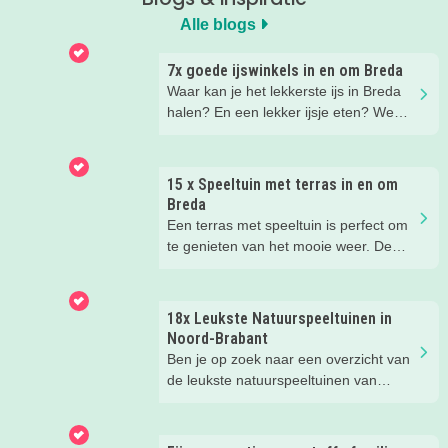
Alle blogs
7x goede ijswinkels in en om Breda
Waar kan je het lekkerste ijs in Breda
halen? En een lekker ijsje eten? We
hebben een paar fijne ijssalons en
ijsboerderijen waar je een lekker ijsje
kunt scoren voor je op een rijtje gezet.
15 x Speeltuin met terras in en om
Breda
Een terras met speeltuin is perfect om
te genieten van het mooie weer. De
kinderen kunnen lekker spelen in de
speeltuin, terwijl jij een drankje drinkt
op het terras. Ideale combinatie.
18x Leukste Natuurspeeltuinen in
Wij hebben een paar restaurants met
Noord-Brabant
terras en speeltuin in Breda en
Ben je op zoek naar een overzicht van
omgeving voor je op een rij gezet. Dat
de leukste natuurspeeltuinen van
is makkelijk een super fijn plekje
Noord-Brabant? Wij hebben de 18
vinden!
leukste natuurspeeltuinen voor je op
een rij gezet. Veel plezier in de