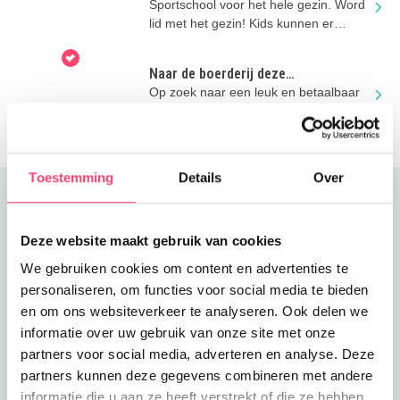
Sportschool voor het hele gezin. Word
lid met het gezin! Kids kunnen er
zwemles krijgen, sporten en meer.
Naar de boerderij deze
zomervakantie!
Op zoek naar een leuk en betaalbaar
uitje deze zomer? Kom naar het
boerenerf!
Toestemming
Details
Over
Uitgelicht
Deze website maakt gebruik van cookies
We gebruiken cookies om content en advertenties te
personaliseren, om functies voor social media te bieden
en om ons websiteverkeer te analyseren. Ook delen we
informatie over uw gebruik van onze site met onze
partners voor social media, adverteren en analyse. Deze
partners kunnen deze gegevens combineren met andere
informatie die u aan ze heeft verstrekt of die ze hebben