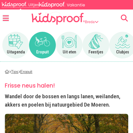
Breda
Menu
Ga naar Uitagenda
Ga naar Eropuit
Ga naar Uit eten
Ga naar Feestjes
Ga n
Uitagenda
Eropuit
Uit eten
Feestjes
Clubjes
Tips
Eropuit
Frisse neus halen!
Wandel door de bossen en langs lanen, weilanden,
akkers en poelen bij natuurgebied De Moeren.