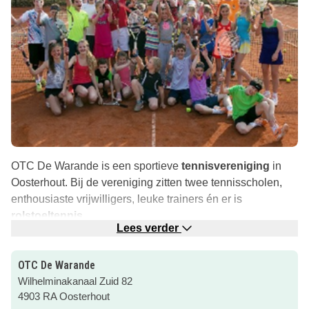
OTC De Warande is een sportieve
tennisvereniging
in
Oosterhout. Bij de vereniging zitten twee tennisscholen,
enthousiaste vrijwilligers, leuke trainers én er is
rolstoeltennis
.
Lees verder
Ook organiseert de club toffe
activiteiten
, zoals de
jeugdcompetitie en leerzame toernooien. Je kunt je ook
OTC De Warande
aanmelden voor de uitdagende winter- of zomertrainingen!
Wilhelminakanaal Zuid 82
4903 RA Oosterhout
Klik snel op de roze button om naar de website te gaan