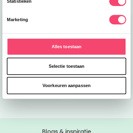
Statistieken
Marketing
Alles toestaan
Kroon op de taart bij
Onze favoriete
CODA
zomerboeken voor
Selectie toestaan
kinderen!
Bekijk nu
Bekijk nu
Voorkeuren aanpassen
Blogs & inspiratie