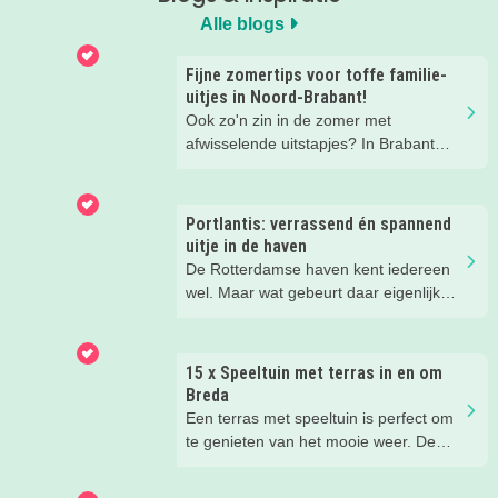
Alle blogs
Fijne zomertips voor toffe familie-
uitjes in Noord-Brabant!
Ook zo'n zin in de zomer met
afwisselende uitstapjes? In Brabant
valt er deze zomer van alles te
beleven. Trek erop uit in de prachtige
natuur, ga voor een actief uitje, een
Portlantis: verrassend én spannend
verrassende museum of ontdek de
uitje in de haven
gezellige steden. Wij verzamelden hele
De Rotterdamse haven kent iedereen
toffe tips voor je.
wel. Maar wat gebeurt daar eigenlijk
allemaal? Je ontdekt het spelenderwijs
bij Portlantis op Maasvlakte 2. Wij
gingen er een dag met vier meiden
15 x Speeltuin met terras in en om
heen en kwamen tijd tekort!
Breda
Een terras met speeltuin is perfect om
te genieten van het mooie weer. De
kinderen kunnen lekker spelen in de
speeltuin, terwijl jij een drankje drinkt