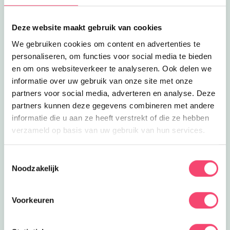
Deze website maakt gebruik van cookies
We gebruiken cookies om content en advertenties te
personaliseren, om functies voor social media te bieden
en om ons websiteverkeer te analyseren. Ook delen we
informatie over uw gebruik van onze site met onze
partners voor social media, adverteren en analyse. Deze
partners kunnen deze gegevens combineren met andere
informatie die u aan ze heeft verstrekt of die ze hebben
verzameld op basis van uw gebruik van hun services.
Samen eropuit in Noord-Brabant!
Deze zomer ontdek je de allerleukste uitjes voor het
Toestemmingsselectie
Noodzakelijk
hele gezin in Noord-Brabant – van speeltuinen tot
festivals en van stoere uitje, kinderworkshops tot
waterpret!
Voorkeuren
Samen eropuit!