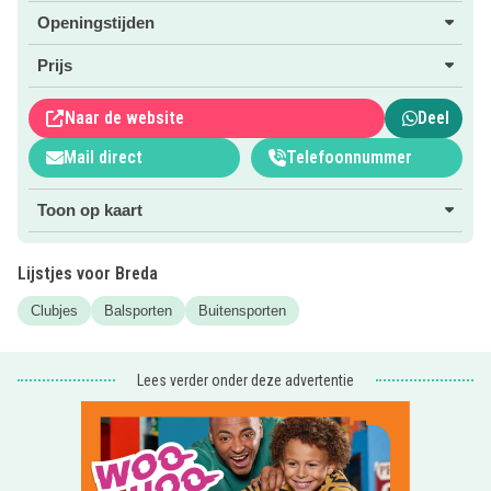
voor meer informatie!
Openingstijden
PS Wist je dat we ook de
leukste Kinderfeestjes
voor je op
Prijs
een rijtje hebben gezet?
Naar de website
Deel
Mail direct
Telefoonnummer
Toon op kaart
Lijstjes voor Breda
Clubjes
Balsporten
Buitensporten
Lees verder onder deze advertentie