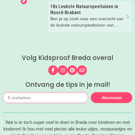
op het terras. Ideale combinatie.
18x Leukste Natuurspeeltuinen in
Wij hebben een paar restaurants met
Noord-Brabant
terras en speeltuin in Breda en
Ben je op zoek naar een overzicht van
omgeving voor je op een rij gezet. Dat
de leukste natuurspeeltuinen van
is makkelijk een super fijn plekje
Noord-Brabant? Wij hebben de 18
vinden!
leukste natuurspeeltuinen voor je op
een rij gezet. Veel plezier in de
speeltuin!
Volg Kidsproof Breda overal
Volg ons op Facebook
Volg ons op Instagram
Volg ons op Pinterest
Mail ons
Ontvang de tips in je mail!
Abonneer
Wat is er toch super veel te doen in Breda voor kinderen en met
kinderen! Ik hou met veel plezier alle leuke uitjes, restaurantjes en