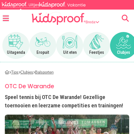
Breda
Menu
Ga naar Uitagenda
Ga naar Eropuit
Ga naar Uit eten
Ga naar Feestjes
Ga n
Uitagenda
Eropuit
Uit eten
Feestjes
Clubjes
Tips
Clubjes
Balsporten
OTC De Warande
Speel tennis bij OTC De Warande! Gezellige
toernooien en leerzame competities en trainingen!