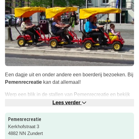
Een dagje uit en onder andere een boerderij bezoeken. Bij
Pemenrecreatie
kan dat allemaal!
Werp een blik in de stallen van Pemenrecreatie en bekijk
hoe het met de kalfjes gaat. Ook kunnen jullie een kijkje
Lees verder
nemen bij de
melkkoeien
en
kalveren
. Daarvan zijn er
maar liefst 80!
Pemenrecreatie
Kerkhofstraat 3
En als jullie alle diertjes en de stal hebben gezien, is het
4882 NN Zundert
tijd voor
Oud-Hollandse spelletjes
! Speel een potje