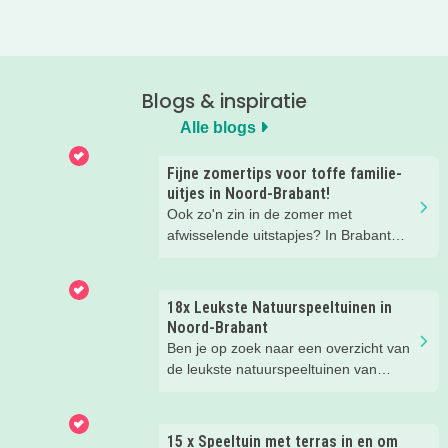
Blogs & inspiratie
Alle blogs
Fijne zomertips voor toffe familie-
uitjes in Noord-Brabant!
Ook zo'n zin in de zomer met
afwisselende uitstapjes? In Brabant
valt er deze zomer van alles te
beleven. Trek erop uit in de prachtige
natuur, ga voor een actief uitje, een
18x Leukste Natuurspeeltuinen in
verrassende museum of ontdek de
Noord-Brabant
gezellige steden. Wij verzamelden hele
Ben je op zoek naar een overzicht van
toffe tips voor je.
de leukste natuurspeeltuinen van
Noord-Brabant? Wij hebben de 18
leukste natuurspeeltuinen voor je op
een rij gezet. Veel plezier in de
15 x Speeltuin met terras in en om