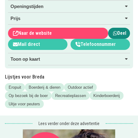
dierengolf of maak een mooie tocht op een van de skelters.
Openingstijden
Klik snel op de roze button om naar de website te gaan
Prijs
voor meer informatie over dit leuke dagje uit!
Naar de website
Deel
TIP: We hebben nog veel meer
leuke uitjes in en om
Mail direct
Telefoonnummer
Breda
voor je op een rijtje gezet!
Toon op kaart
Lijstjes voor Breda
Eropuit
Boerderij & dieren
Outdoor actief
Op bezoek bij de boer
Recreatieplassen
Kinderboerderij
Uitje voor peuters
Lees verder onder deze advertentie