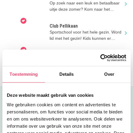
zomervakantie!
Op zoek naar een leuk en betaalbaar
uitje deze zomer? Kom naar het
boerenerf!
Club Pellikaan
Sportschool voor het hele gezin. Word
lid met het gezin! Kids kunnen er
zwemles krijgen, sporten en meer.
Zomeruitje naar Kinepolis
Bezoek Kinepolis Breda en geniet van
superleuke familiefilms. Mét airco!
Toestemming
Details
Over
Deze website maakt gebruik van cookies
Uitgelicht
We gebruiken cookies om content en advertenties te
personaliseren, om functies voor social media te bieden
en om ons websiteverkeer te analyseren. Ook delen we
informatie over uw gebruik van onze site met onze