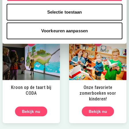
regenachtige dagen. Maak fijne herinneringen met
elkaar.
Selectie toestaan
Naar de tips!
Voorkeuren aanpassen
Kroon op de taart bij
Onze favoriete
CODA
zomerboeken voor
kinderen!
Bekijk nu
Bekijk nu