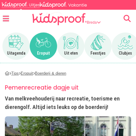
Breda
Menu
Ga naar Uitagenda
Ga naar Eropuit
Ga naar Uit eten
Ga naar Feestjes
Ga n
Uitagenda
Eropuit
Uit eten
Feestjes
Clubjes
Tips
Eropuit
Boerderij & dieren
Pemenrecreatie dagje uit
Van melkveehouderij naar recreatie, toerisme en
dierengolf. Altijd iets leuks op de boerderij!