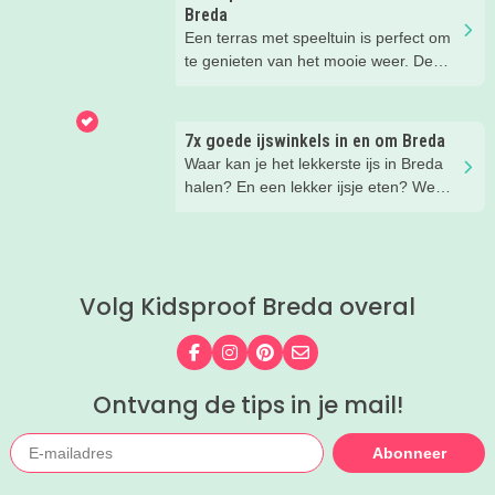
speeltuin!
Breda
Een terras met speeltuin is perfect om
te genieten van het mooie weer. De
kinderen kunnen lekker spelen in de
speeltuin, terwijl jij een drankje drinkt
op het terras. Ideale combinatie.
7x goede ijswinkels in en om Breda
Wij hebben een paar restaurants met
Waar kan je het lekkerste ijs in Breda
terras en speeltuin in Breda en
halen? En een lekker ijsje eten? We
omgeving voor je op een rij gezet. Dat
hebben een paar fijne ijssalons en
is makkelijk een super fijn plekje
ijsboerderijen waar je een lekker ijsje
vinden!
kunt scoren voor je op een rijtje gezet.
Volg Kidsproof Breda overal
Volg ons op Facebook
Volg ons op Instagram
Volg ons op Pinterest
Mail ons
Ontvang de tips in je mail!
Abonneer