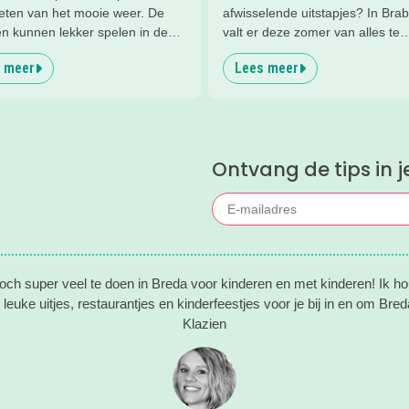
ieten van het mooie weer. De
afwisselende uitstapjes? In Bra
en kunnen lekker spelen in de
valt er deze zomer van alles te
n, terwijl jij een drankje drinkt
beleven. Trek erop uit in de pra
 meer
Lees meer
terras. Ideale combinatie.
natuur, ga voor een actief uitje,
bben een paar restaurants met
verrassende museum of ontdek
en speeltuin in Breda en
gezellige steden. Wij verzameld
g voor je op een rij gezet. Dat
toffe tips voor je.
elijk een super fijn plekje
Ontvang de tips in j
!
toch super veel te doen in Breda voor kinderen en met kinderen! Ik h
e leuke uitjes, restaurantjes en kinderfeestjes voor je bij in en om Bre
Klazien