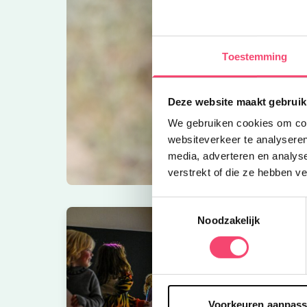
Toestemming
Deze website maakt gebruik
We gebruiken cookies om cont
websiteverkeer te analyseren
media, adverteren en analys
verstrekt of die ze hebben v
Toestemmingsselectie
Noodzakelijk
Voorkeuren aanpas