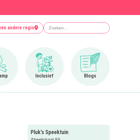
Zoeken
een andere regio
Ga naar Op kamp
Ga naar Inclusief
Ga naar Blogs
amp
Inclusief
Blogs
Pluk's Speektuin
Abeelstraat 8A