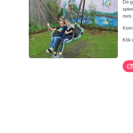
De ge
speel
mini 
Kom 
Klik 