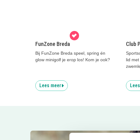
FunZone Breda
Club P
Bij FunZone Breda speel, spring én
Sports
glow minigolf je erop los! Kom je ook?
lid met
zwemle
Lees meer
Lees