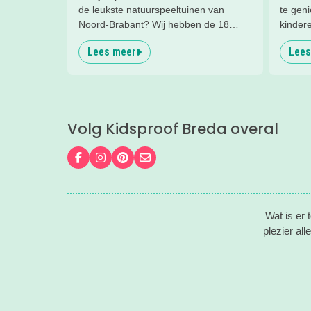
de leukste natuurspeeltuinen van
te gen
Noord-Brabant? Wij hebben de 18
kinder
leukste natuurspeeltuinen voor je op
speeltui
Lees meer
Lees
een rij gezet. Veel plezier in de
op het 
speeltuin!
Wij he
terras 
omgevin
is makk
Volg Kidsproof Breda overal
vinden
Volg ons op Facebook
Volg ons op Instagram
Volg ons op Pinterest
Mail ons
Wat is er 
plezier all