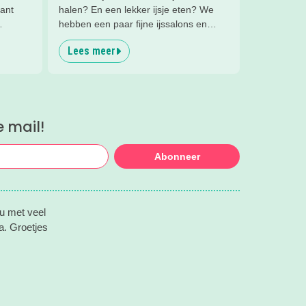
bant
halen? En een lekker ijsje eten? We
hebben een paar fijne ijssalons en
chtige
ijsboerderijen waar je een lekker ijsje
Lees meer
 een
kunt scoren voor je op een rijtje gezet.
 de
en hele
e mail!
Abonneer
ou met veel
da. Groetjes