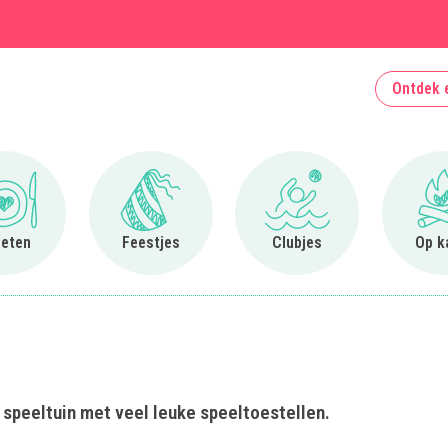
Ontdek 
Ga naar Uit eten
Ga naar Feestjes
Ga naar Clubjes
 eten
Feestjes
Clubjes
Op k
e speeltuin met veel leuke speeltoestellen.