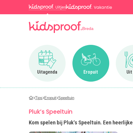
Breda
Ga naar Uitagenda
Ga naar Eropuit
Uitagenda
Eropuit
Uit
Tips
Eropuit
Speeltuin
Pluk’s Speeltuin
Kom spelen bij Pluk's Speeltuin. Een heerlijk