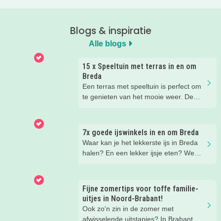
Blogs & inspiratie
Alle blogs
15 x Speeltuin met terras in en om
Breda
Een terras met speeltuin is perfect om
te genieten van het mooie weer. De
kinderen kunnen lekker spelen in de
speeltuin, terwijl jij een drankje drinkt
op het terras. Ideale combinatie.
7x goede ijswinkels in en om Breda
Wij hebben een paar restaurants met
Waar kan je het lekkerste ijs in Breda
terras en speeltuin in Breda en
halen? En een lekker ijsje eten? We
omgeving voor je op een rij gezet. Dat
hebben een paar fijne ijssalons en
is makkelijk een super fijn plekje
ijsboerderijen waar je een lekker ijsje
vinden!
kunt scoren voor je op een rijtje gezet.
Fijne zomertips voor toffe familie-
uitjes in Noord-Brabant!
Ook zo'n zin in de zomer met
afwisselende uitstapjes? In Brabant