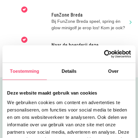
zwemles krijgen, sporten en meer.
FunZone Breda
Bij FunZone Breda speel, spring én
glow minigolf je erop los! Kom je ook?
Naar de boerderij deze
zomervakantie!
Op zoek naar een leuk en betaalbaar
uitje deze zomer? Kom naar het
boerenerf!
Toestemming
Details
Over
Uitgelicht
Deze website maakt gebruik van cookies
We gebruiken cookies om content en advertenties te
personaliseren, om functies voor social media te bieden
en om ons websiteverkeer te analyseren. Ook delen we
informatie over uw gebruik van onze site met onze
partners voor social media, adverteren en analyse. Deze