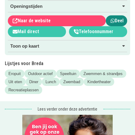
meer informatie over dit toffe park!
Openingstijden
Naar de website
Deel
Mail direct
Telefoonnummer
Toon op kaart
Lijstjes voor Breda
Eropuit
Outdoor actief
Speeltuin
Zwemmen & strandjes
Uit eten
Diner
Lunch
Zwembad
Kindertheater
Recreatieplassen
Lees verder onder deze advertentie