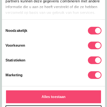
partners kunnen deze gegevens combineren met andere
informatie die u aan ze heeft verstrekt of die ze hebben
verzameld op basis van uw gebruik van hun services.
Toestemmingsselectie
Noodzakelijk
Voorkeuren
Statistieken
Marketing
Een Kidsproof zomervakantie!
Zomervakantie in onze prachtige regio. Onze website
staat vol met toffe uitjes, tips voor thuis, zomerse of
Alles toestaan
regenachtige dagen. Maak fijne herinneringen met
elkaar.