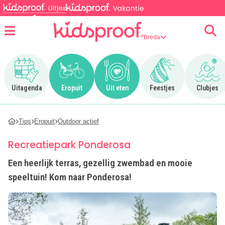
Breda
Menu
Ga naar Uitagenda
Ga naar Eropuit
Ga naar Uit eten
Ga naar Feestjes
Ga n
Uitagenda
Eropuit
Uit eten
Feestjes
Clubjes
Tips
Eropuit
Outdoor actief
Recreatiepark Ponderosa
Een heerlijk terras, gezellig zwembad en mooie
speeltuin! Kom naar Ponderosa!