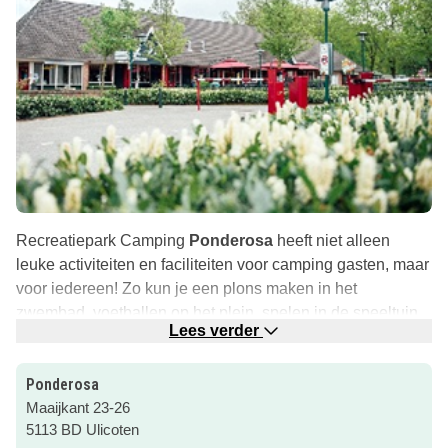
Recreatiepark Camping
Ponderosa
heeft niet alleen
leuke activiteiten en faciliteiten voor camping gasten, maar
voor iedereen! Zo kun je een plons maken in het
zwembad, voetballen op het plein, spelen in de speeltuin
Lees verder
of een potje
jeu de boules
spelen.
Ook kun je genieten van een heerlijk
onbeperkt diner
! En
Ponderosa
met mooi weer kun je genieten op het gezellige terras.
Maaijkant 23-26
5113 BD Ulicoten
Klik op de roze button om naar de website te gaan voor