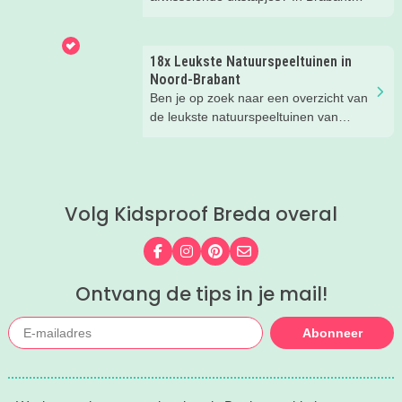
valt er deze zomer van alles te
beleven. Trek erop uit in de prachtige
natuur, ga voor een actief uitje, een
18x Leukste Natuurspeeltuinen in
verrassende museum of ontdek de
Noord-Brabant
gezellige steden. Wij verzamelden hele
Ben je op zoek naar een overzicht van
toffe tips voor je.
de leukste natuurspeeltuinen van
Noord-Brabant? Wij hebben de 18
leukste natuurspeeltuinen voor je op
een rij gezet. Veel plezier in de
speeltuin!
Volg Kidsproof Breda overal
Volg ons op Facebook
Volg ons op Instagram
Volg ons op Pinterest
Mail ons
Ontvang de tips in je mail!
Abonneer