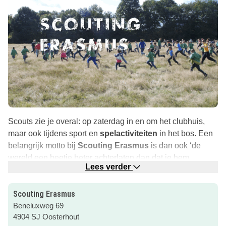
Scouts zie je overal: op zaterdag in en om het clubhuis,
maar ook tijdens sport en
spelactiviteiten
in het bos. Een
belangrijk motto bij
Scouting Erasmus
is dan ook ‘de
wereld een beetje beter achterlaten dan dat je hem
Lees verder
gevonden hebt’. Scouting staat voor uitdaging!
Bij Erasmus besteden kinderen en jongeren op een
Scouting Erasmus
actieve
en uitdagende manier hun vrije tijd in de
natuur
.
Beneluxweg 69
Ze hebben veel plezier met elkaar en leren om samen te
4904 SJ Oosterhout