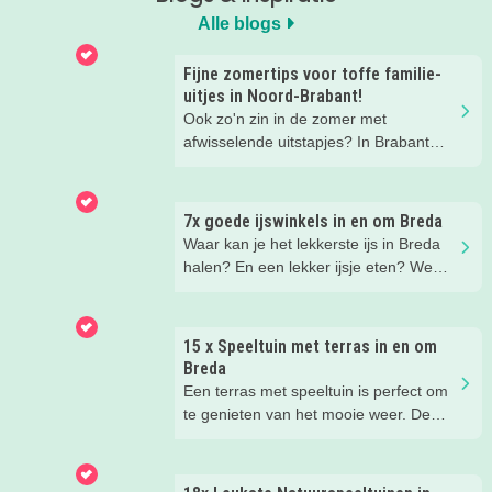
Alle blogs
Fijne zomertips voor toffe familie-
uitjes in Noord-Brabant!
Ook zo'n zin in de zomer met
afwisselende uitstapjes? In Brabant
valt er deze zomer van alles te
beleven. Trek erop uit in de prachtige
natuur, ga voor een actief uitje, een
7x goede ijswinkels in en om Breda
verrassende museum of ontdek de
Waar kan je het lekkerste ijs in Breda
gezellige steden. Wij verzamelden hele
halen? En een lekker ijsje eten? We
toffe tips voor je.
hebben een paar fijne ijssalons en
ijsboerderijen waar je een lekker ijsje
kunt scoren voor je op een rijtje gezet.
15 x Speeltuin met terras in en om
Breda
Een terras met speeltuin is perfect om
te genieten van het mooie weer. De
kinderen kunnen lekker spelen in de
speeltuin, terwijl jij een drankje drinkt
op het terras. Ideale combinatie.