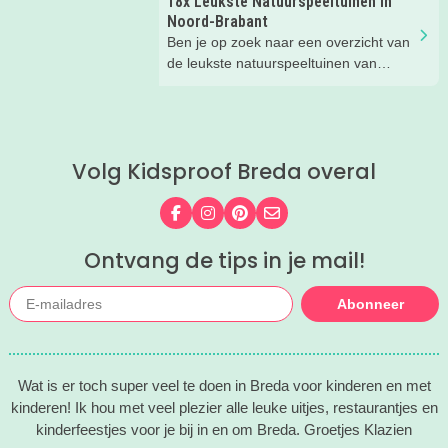
18x Leukste Natuurspeeltuinen in
Wij hebben een paar restaurants met
Noord-Brabant
terras en speeltuin in Breda en
Ben je op zoek naar een overzicht van
omgeving voor je op een rij gezet. Dat
de leukste natuurspeeltuinen van
is makkelijk een super fijn plekje
Noord-Brabant? Wij hebben de 18
vinden!
leukste natuurspeeltuinen voor je op
een rij gezet. Veel plezier in de
speeltuin!
Volg Kidsproof Breda overal
Volg ons op Facebook
Volg ons op Instagram
Volg ons op Pinterest
Mail ons
Ontvang de tips in je mail!
Abonneer
Wat is er toch super veel te doen in Breda voor kinderen en met
kinderen! Ik hou met veel plezier alle leuke uitjes, restaurantjes en
kinderfeestjes voor je bij in en om Breda. Groetjes Klazien