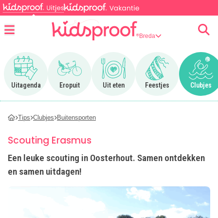
Breda
Menu
Ga naar Uitagenda
Ga naar Eropuit
Ga naar Uit eten
Ga naar Feestjes
Ga n
Uitagenda
Eropuit
Uit eten
Feestjes
Clubjes
Tips
Clubjes
Buitensporten
Scouting Erasmus
Een leuke scouting in Oosterhout. Samen ontdekken
en samen uitdagen!