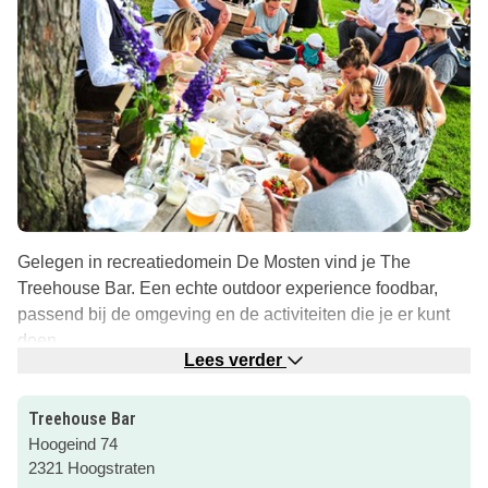
Gelegen in recreatiedomein De Mosten vind je The
Treehouse Bar. Een echte outdoor experience foodbar,
passend bij de omgeving en de activiteiten die je er kunt
doen.
Lees verder
Een wandeling over het terrein kan je hier afsluiten met
een hapje en een drankje. Direct naast het restaurant
Treehouse Bar
liggen een minigolf en speeltuinen waar de kids nog even
Hoogeind 74
lekker kunnen ravotten.
2321 Hoogstraten