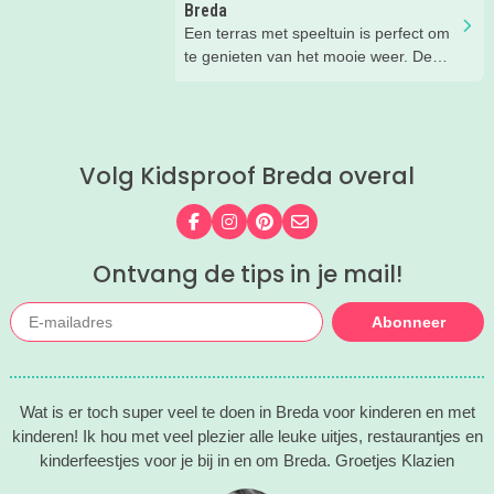
speeltuin!
Breda
Een terras met speeltuin is perfect om
te genieten van het mooie weer. De
kinderen kunnen lekker spelen in de
speeltuin, terwijl jij een drankje drinkt
op het terras. Ideale combinatie.
Wij hebben een paar restaurants met
Volg Kidsproof Breda overal
terras en speeltuin in Breda en
omgeving voor je op een rij gezet. Dat
is makkelijk een super fijn plekje
Volg ons op Facebook
Volg ons op Instagram
Volg ons op Pinterest
Mail ons
vinden!
Ontvang de tips in je mail!
Abonneer
Wat is er toch super veel te doen in Breda voor kinderen en met
kinderen! Ik hou met veel plezier alle leuke uitjes, restaurantjes en
kinderfeestjes voor je bij in en om Breda. Groetjes Klazien