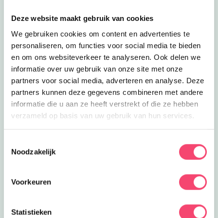
Deze website maakt gebruik van cookies
We gebruiken cookies om content en advertenties te
personaliseren, om functies voor social media te bieden
en om ons websiteverkeer te analyseren. Ook delen we
informatie over uw gebruik van onze site met onze
partners voor social media, adverteren en analyse. Deze
partners kunnen deze gegevens combineren met andere
informatie die u aan ze heeft verstrekt of die ze hebben
verzameld op basis van uw gebruik van hun services.
Een Kidsproof zomervakantie!
Toestemmingsselectie
Zomervakantie in onze prachtige regio. Onze website
Noodzakelijk
staat vol met toffe uitjes, tips voor thuis, zomerse of
regenachtige dagen. Maak fijne herinneringen met
elkaar.
Voorkeuren
Naar de tips!
Statistieken