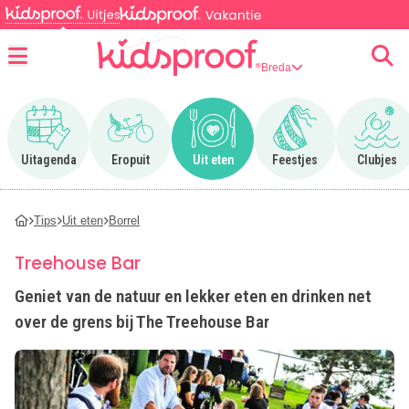
Breda
Menu
Ga naar Uitagenda
Ga naar Eropuit
Ga naar Uit eten
Ga naar Feestjes
Ga n
Uitagenda
Eropuit
Uit eten
Feestjes
Clubjes
Tips
Uit eten
Borrel
Treehouse Bar
Geniet van de natuur en lekker eten en drinken net
over de grens bij The Treehouse Bar