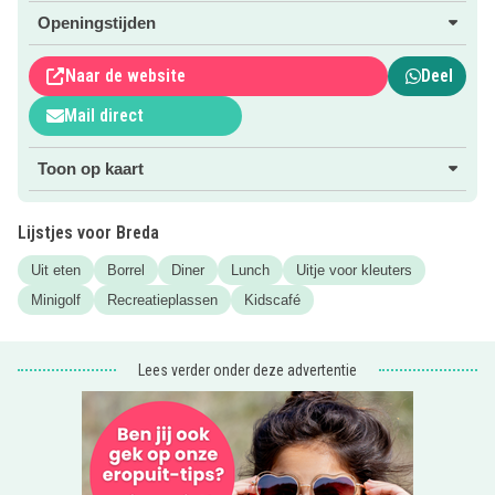
Meer lezen? Klik op de roze button voor meer informatie.
Openingstijden
Naar de website
Deel
Mail direct
Toon op kaart
Lijstjes voor Breda
Uit eten
Borrel
Diner
Lunch
Uitje voor kleuters
Minigolf
Recreatieplassen
Kidscafé
Lees verder onder deze advertentie