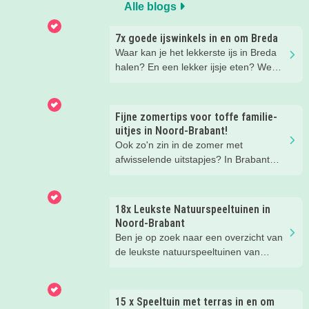
Alle blogs
7x goede ijswinkels in en om Breda
Waar kan je het lekkerste ijs in Breda
halen? En een lekker ijsje eten? We
hebben een paar fijne ijssalons en
ijsboerderijen waar je een lekker ijsje
kunt scoren voor je op een rijtje gezet.
Fijne zomertips voor toffe familie-
uitjes in Noord-Brabant!
Ook zo'n zin in de zomer met
afwisselende uitstapjes? In Brabant
valt er deze zomer van alles te
beleven. Trek erop uit in de prachtige
natuur, ga voor een actief uitje, een
18x Leukste Natuurspeeltuinen in
verrassende museum of ontdek de
Noord-Brabant
gezellige steden. Wij verzamelden hele
Ben je op zoek naar een overzicht van
toffe tips voor je.
de leukste natuurspeeltuinen van
Noord-Brabant? Wij hebben de 18
leukste natuurspeeltuinen voor je op
een rij gezet. Veel plezier in de
15 x Speeltuin met terras in en om